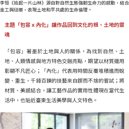
李恒《拾起一片山林》源自對自然生態強韌生命力的感動，結合
金工與琺瑯，表現土地和平共處的生命倫理。
主題「包容ｘ內化」讓作品回到文化的根、土地的靈
魂
「包容」著墨於土地與人的關係，為找到自然、土
地、人類情感與地方特色交融亮點，期望以材質運用
彰顯不凡匠心；「內化」代表用時間反覆堆積進而蛻
變、重生，千錘百鍊的技藝來自鍥而不捨的嘗試；將
材質、美感結合，讓工藝作品的實用性體現在當代生
活中，也貼近臺東生活美學與人文特色。