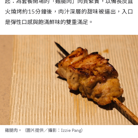
起：為套餐開場的「雞腿肉」肉質緊實，以備長炭直
火燒烤約
15
分鐘後，肉汁深層的甜味被逼出，入口
是彈性口感與飽滿鮮味的雙重滿足。
雞腿肉。（圖片提供／攝影：Izzie Pang）