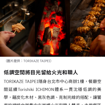
（圖片提供：TORIKAZE TAIPEI）
低調空間將目光留給火光和職人
TORIKAZE TAIPEI
隱身台北市中心商辦
1
樓，餐廳空
間延續
Torishiki ICHIMON體系
一貫沈穩低調的美
學，藉炭化木材、黑灰色調、克制光線的搭配，讓饕