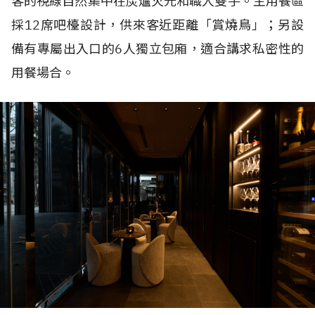
客的視線自然集中在炭爐火光和職人雙手。主用餐區
採
12
席吧檯設計，供來客近距離「賞燒鳥」；另設
備有專屬出入口的
6
人獨立包廂，適合講求私密性的
用餐場合。