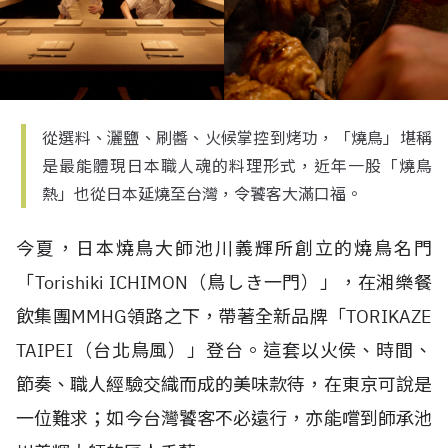
從選料、灑鹽、刷醬、火候掌控到烤功，「燒鳥」堪稱
是最能體現日本職人魂的料理形式，近年一股「燒鳥
熱」也從日本延燒至台灣，令饕客大滿口福。
今夏，日本燒鳥大師
池川義輝所創立的燒鳥名門
「
Torishiki ICHIMON
（鳥しき一門）」，在湘樂餐
飲集團
MMHG
領路之下，帶著全新品牌「
TORIKAZE
TAIPEI
（台北鳥風）」登台。這套以火侯、時間、
節奏、職人經驗交織而成的美味款待，在東京可說是
一位難求；如今台灣饕客不必遠行，亦能嚐到師承池