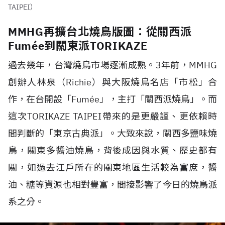
TAIPEI）
MMHG再擴台北燒鳥版圖：從關西派
Fumée到關東派TORIKAZE
過去幾年，台灣燒鳥市場逐漸成熟。
3
年前，
MMHG
創辦人林泉（
Richie
）與大阪燒鳥名店「市松」合
作，在台開設「
Fumée
」，主打「關西派燒鳥」。而
這次
TORIKAZE TAIPEI
帶來的是更嚴謹、更依賴時
間判斷的「東京古典派」。大致來說，關西多鹽味燒
鳥，關東多醬油燒鳥，背後成因與水質、歷史都有
關，如過去江戶所在的關東地區生活較為富庶，醬
油、糖等資源也相對豐富，間接影響了今日的燒鳥派
系之分。