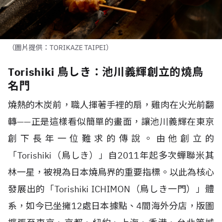
（圖片提供：TORIKAZE TAIPEI）
Torishiki 鳥しき：池川義輝創立的燒鳥
名門
燒熱的木炭前，職人揮著手裡的扇，雞肉在火光前翻
轉
——
正是這樣看似簡單的畫面，讓池川義輝在東京
創下長年一位難求的傳說。由他創立的
「
Torishiki
（鳥しき）」自
2011
年起多次蟬聯米其
林一星，被視為日本燒鳥界的重要指標。以此為核心
發展出的「
Torishiki ICHIMON
（鳥しき一門）」體
系，如今已坐擁
12
處日本據點、
4
間海外分店，版圖