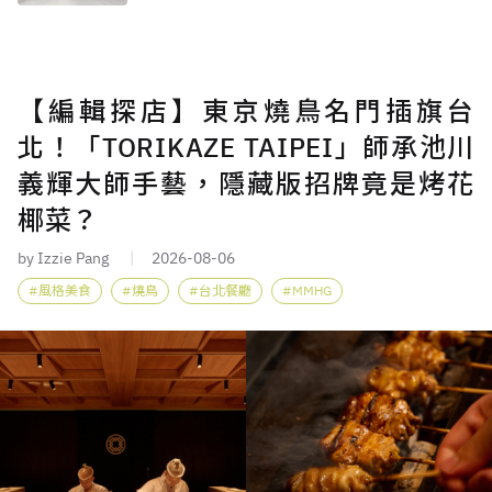
【編輯探店】東京燒鳥名門插旗台
北！「TORIKAZE TAIPEI」師承池川
義輝大師手藝，隱藏版招牌竟是烤花
椰菜？
by Izzie Pang
2026-08-06
風格美食
燒鳥
台北餐廳
MMHG