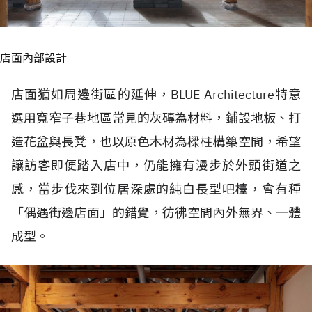
店面內部設計
店面猶如周邊街區的延伸，BLUE Architecture特意
選用寬窄子巷地區常見的灰磚為材料，鋪設地板、打
造花盆與長凳，也以原色木材為樑柱構築空間，希望
讓訪客即便踏入店中，仍能擁有漫步於外頭街道之
感，當步伐來到位居深處的純白長型吧檯，會有種
「偶遇街邊店面」的錯覺，彷彿空間內外無界、一體
成型。