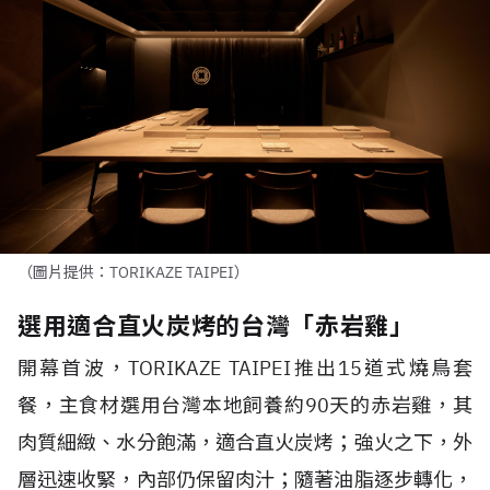
（圖片提供：TORIKAZE TAIPEI）
選用適合直火炭烤的台灣「赤岩雞」
開幕首波，
TORIKAZE TAIPEI
推出
15
道式燒鳥套
餐，主食材選用台灣本地飼養約
90
天的赤岩雞，其
肉質細緻、水分飽滿，適合直火炭烤；強火之下，外
層迅速收緊，內部仍保留肉汁；隨著油脂逐步轉化，