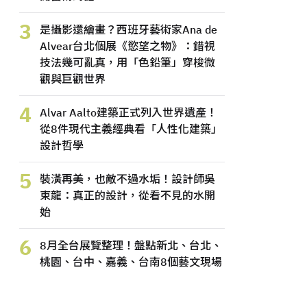
3
是攝影還繪畫？西班牙藝術家Ana de
Alvear台北個展《慾望之物》：錯視
技法幾可亂真，用「色鉛筆」穿梭微
觀與巨觀世界
4
Alvar Aalto建築正式列入世界遺產！
從8件現代主義經典看「人性化建築」
設計哲學
5
裝潢再美，也敵不過水垢！設計師吳
東龍：真正的設計，從看不見的水開
始
6
8月全台展覽整理！盤點新北、台北、
桃園、台中、嘉義、台南8個藝文現場