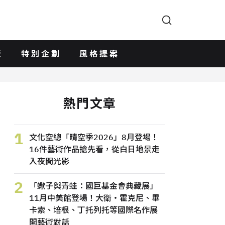
版
特別企劃
風格提案
熱門文章
1
文化空總「晴空季2026」8月登場！
16件藝術作品搶先看，從白日地景走
入夜間光影
2
「蠍子與青蛙：國巨基金會典藏展」
11月中美館登場！大衛・霍克尼、畢
卡索、培根、丁托列托等國際名作展
開藝術對話