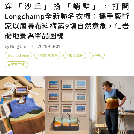
穿「沙丘」揹「峭壁」，打開
Longchamp全新聯名衣櫥：攜手藝術
家以層疊布料構築9幅自然意象，化岩
礦地景為單品圖樣
by Ning Chi
2026-08-07
Longchamp
藝術家聯名
服飾配件
包款
皮革工藝