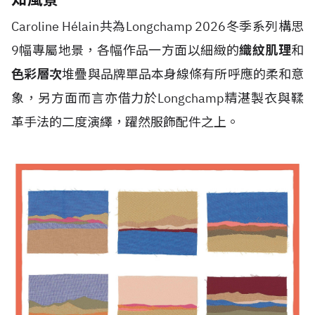
Caroline H
é
lain共為Longchamp 2026冬季系列構思
9幅專屬地景，各幅作品一方面以細緻的
織紋肌理
和
色彩層次
堆疊與品牌單品本身線條有所呼應的柔和意
象，另方面而言亦借力於Longchamp精湛製衣與鞣
革手法的二度演繹，躍然服飾配件之上。