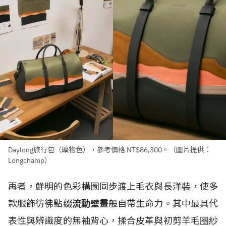
Daylong旅行包（礦物色），參考價格 NT$86,300。（圖片提供：
Longchamp）
再者，鮮明的色彩構圖同步渡上毛衣與長洋裝，使多
款服飾彷彿點綴
流動壁畫
般自帶生命力。其中最具代
表性與辨識度的無袖背心，揉合皮革與初剪羊毛圈紗