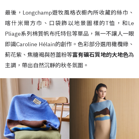
最後，Longchamp遊牧風格衣櫥內所收藏的絲巾、
喀什米爾方巾、口袋飾以地景圖樣的T恤，和Le
Pliage系列棉質帆布托特包等單品，無一不讓人一眼
即識Caroline Hélain的創作。色彩部分選用橄欖綠、
薊花紫、焦糖褐與芭蕾粉等
富有礦石質地的大地色
為
主調，帶出自然沉靜的秋冬氛圍。