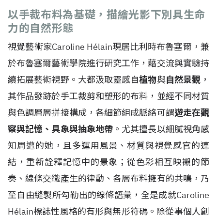
以手裁布料為基礎，描繪光影下別具生命
力的自然形態
視覺藝術家Caroline H
é
lain現居比利時布魯塞爾，兼
於布魯塞爾藝術學院進行研究工作，藉交流與實驗持
續拓展藝術視野。大都汲取靈感自
植物
與
自然景觀
，
其作品發跡於手工裁剪和塑形的布料，並經不同材質
與色調層層拼接構成，各細節組成脈絡可謂
遊走在觀
察與記憶、具象與抽象地帶
。尤其擅長以細膩視角感
知周遭的她，且多運用風景、材質與視覺感官的連
結，重新詮釋記憶中的景象；從色彩相互映襯的節
奏、線條交織產生的律動、各層布料擁有的共鳴，乃
至自由縫製所勾勒出的線條語彙，全是成就Caroline
H
é
lain標誌性風格的有形與無形符碼。除從事個人創