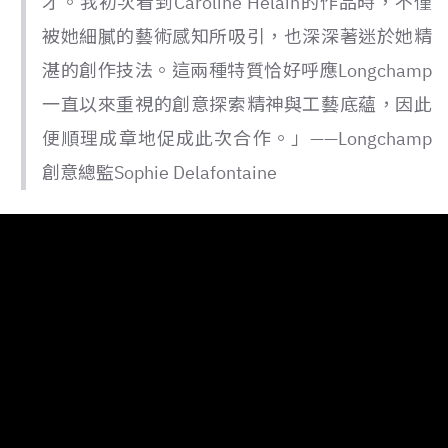
才。我初次看到Caroline Hélain的作品時，不僅
被她細膩的藝術感知所吸引，也深深著迷於她精
湛的創作技法。這兩種特質恰好呼應Longchamp
一直以來重視的創意探索精神與工藝底蘊，因此
便順理成章地促成此次合作。」——Longchamp
創意總監Sophie Delafontaine