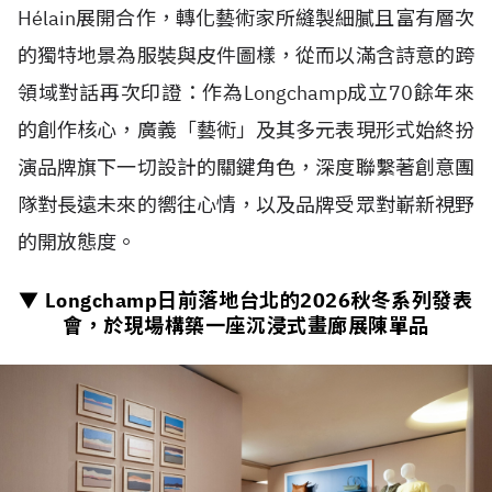
H
é
lain展開合作，轉化藝術家所縫製細膩且富有層次
的獨特地景為服裝與皮件圖樣，從而以滿含詩意的跨
領域對話再次印證：作為Longchamp成立70餘年來
的創作核心，廣義「藝術」及其多元表現形式始終扮
演品牌旗下一切設計的關鍵角色，深度聯繫著創意團
隊對長遠未來的嚮往心情，以及品牌受眾對嶄新視野
的開放態度。
▼ Longchamp日前落地台北的
2026
秋冬系列發表
會，於現場構築一座沉浸式畫廊展陳單品