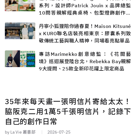
系列，設計師Patrick Jouin x 品牌總監
10問答親解經典桌椅、包型燈飾創作過
程
丹寧小狐狸陪你過春夏！Maison Kitsuné
x KURO聯名店裝亮相東京：膠囊系列致
敬傳統工藝與職人精神，同場看亮點單品
專訪Marimekko創意總監：《花間藝
境》巡迴展登陸台北，Rebekka Bay親解
9大提問、25款全新印花躍上限定商品
35年來每天畫一張明信片寄給太太！
脇阪克二用1萬5千張明信片，記錄下
自己的創作日常
by La Vie 叢書部
2026-07-25