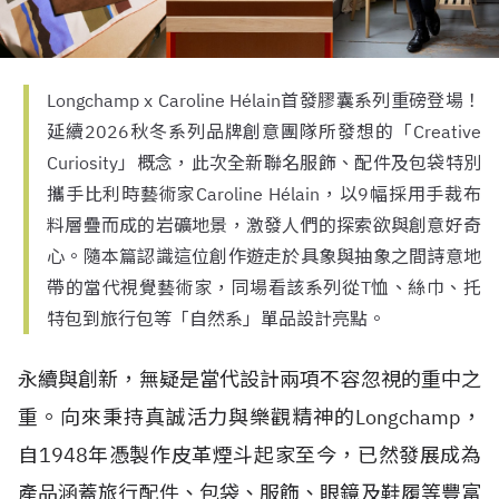
Longchamp x Caroline Hélain首發膠囊系列重磅登場！
延續2026秋冬系列品牌創意團隊所發想的「Creative
Curiosity」概念，此次全新聯名服飾、配件及包袋特別
攜手比利時藝術家Caroline Hélain，以9幅採用手裁布
料層疊而成的岩礦地景，激發人們的探索欲與創意好奇
心。隨本篇認識這位創作遊走於具象與抽象之間詩意地
帶的當代視覺藝術家，同場看該系列從T恤、絲巾、托
特包到旅行包等「自然系」單品設計亮點。
永續與創新，無疑是當代設計兩項不容忽視的重中之
重。向來秉持真誠活力與樂觀精神的Longchamp，
自
1948
年憑製作皮革煙斗起家至今，已然發展成為
產品涵蓋旅行配件、包袋、服飾、眼鏡及鞋履等豐富