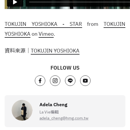
TOKUJIN YOSHIOKA - STAR
from
TOKUJIN
YOSHIOKA
on
Vimeo
.
資料來源｜
TOKUJIN YOSHIOKA
FOLLOW US
Adela Cheng
La Vie編輯
adela_cheng@hmg.com.tw