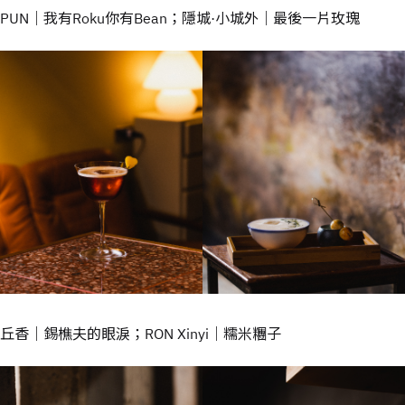
PUN｜我有Roku你有Bean；隱城·小城外｜最後一片玫瑰
丘香｜錫樵夫的眼淚；RON Xinyi｜糯米糰子