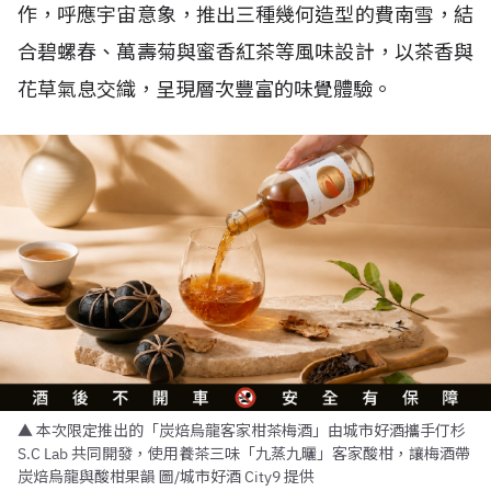
作，呼應宇宙意象，推出三種幾何造型的費南雪，結
合碧螺春、萬壽菊與蜜香紅茶等風味設計，以茶香與
花草氣息交織，呈現層次豐富的味覺體驗。
▲ 本次限定推出的「炭焙烏龍客家柑茶梅酒」由城市好酒攜手仃杉
S.C Lab 共同開發，使用養茶三味「九蒸九曬」客家酸柑，讓梅酒帶
炭焙烏龍與酸柑果韻 圖/城市好酒 City9 提供