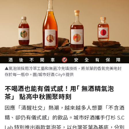
▲氣泡茶採用冷萃工藝和無菌冷充填技術，將茶葉的香氣完美地封
存於每一瓶中。圖/城市好酒 City9 提供
不喝酒也能有儀式感！用｢ 無酒精氣泡
茶」 點亮中秋團聚時刻
因應「清醒社交」熱潮，越來越多人想要「不含酒
精、卻仍有儀式感」的飲品。城市好酒攜手仃杉 S.C
Lab 特別推出兩款氣泡茶，以台灣茶葉為基底，分別