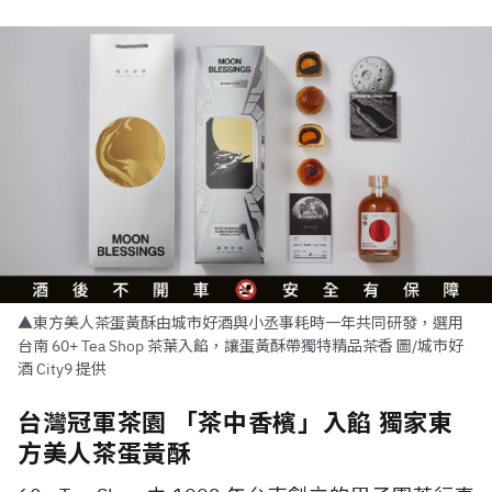
▲東方美人茶蛋黃酥由城市好酒與小丞事耗時一年共同研發，選用
台南 60+ Tea Shop 茶葉入餡，讓蛋黃酥帶獨特精品茶香 圖/城市好
酒 City9 提供
台灣冠軍茶園 「茶中香檳」入餡 獨家東
方美人茶蛋黃酥