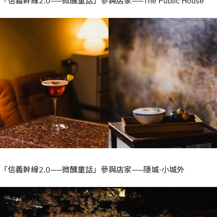
「信義幹線2.0——微醺童話」參與店家——The Public House
「信義幹線2.0——微醺童話」參與店家——隱城·小城外