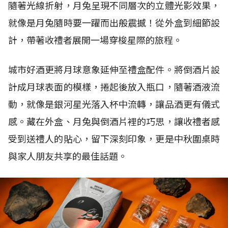
隨著光線折射，月兔呈現不同層次的立體光影效果，
就像是月兔隨時要一躍而出般震撼！從外盒到細節設
計，帶著收禮者展開一場穿梭星際的旅程。
城市好酒更將月球意象延伸至禮盒配件。將倒酒片設
計成月球表面的模樣，捲起後放入瓶口，隨著酒液流
動，就像是銀河星光落入杯中流轉，讓品酒更有儀式
感。藏在外盒、月兔與倒酒片裡的巧思，讓收禮者感
受到送禮人的貼心，留下深刻印象，更是中秋圍桌時
與家人朋友共享的最佳話題。