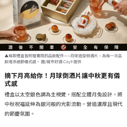
▲每款禮盒皆附贈實用的品飲配件——月球造型倒酒片，為每一次品
飲增添過節儀式感。 圖/城市好酒 City9 提供
摘下月亮給你！月球倒酒片讓中秋更有儀
式感
禮盒以太空銀色調為主視覺，搭配立體月兔設計，將
中秋祝福延伸為銀河般的光影流動，營造濃厚且現代
的節慶氛圍。