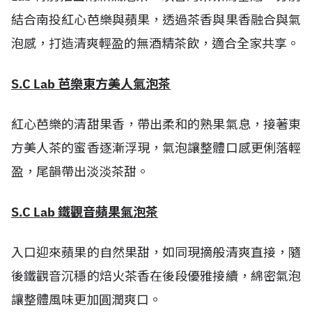
結合南投紅心芭樂與蘋果，透過茶香與果香融合與氣
泡感，打造清爽輕盈的無酒精茶飲，適合全家共享。
S.C Lab 芭樂東方美人氣泡茶
紅心芭樂的清甜果香，帶出柔和的熟果氣息，接著東
方美人茶的蜜香逐漸浮現，氣泡讓整體口感更俐落輕
盈，尾韻帶出淡淡茶甜。
S.C Lab 鐵觀音蘋果氣泡茶
入口迎來蘋果的自然果甜，如同現摘般清爽直接，隨
後鐵觀音沉穩的焙火茶香在後段優雅接續，綿密氣泡
讓整體風味更加圓潤爽口。