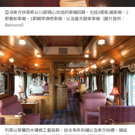
亞洲東方快車將以15節精心改造的車廂回歸，包括8節臥鋪車廂、2
節餐飲車廂、1節鋼琴酒吧車廂，以及露天觀景車廂（圖片提供：
Belmond）
列車以華麗的木鑲嵌工藝裝飾，結合馬來刺繡以及東方絲綢，鋪設