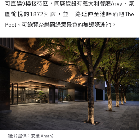
可直達
9
樓接待區，同層還設有義大利餐廳
Arva
、氛
圍愉悅的
1872
酒廊，並一路延伸至池畔酒吧
The
Pool
、可飽覽奈樂園綠意景色的無邊際泳池。
（圖片提供：安縵 Aman）