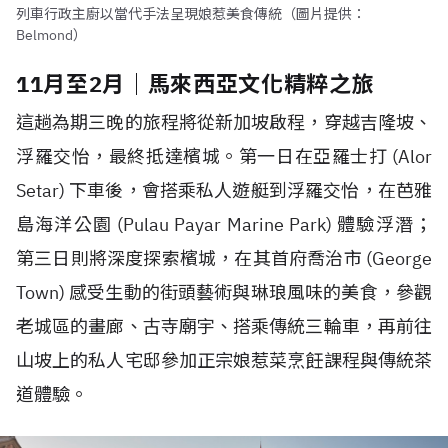
列車行政主廚以當代手法呈現娘惹美食傳統（圖片提供：
Belmond）
11月至2月｜馬來西亞文化精粹之旅
這趟為期三晚的旅程將從新加坡啟程，穿越吉隆坡、
浮羅交怡，最終抵達檳城。第一日在亞羅士打 (Alor
Setar) 下車後，會搭乘私人遊艇到浮羅交怡，在芭雅
島海洋公園 (Pulau Payar Marine Park) 體驗浮潛；
第三日則將深度探索檳城，在其首府喬治市 (George
Town) 感受生動的街頭藝術與琳琅風味的美食，參觀
老城區的畫廊、古寺廟宇、搭乘傳統三輪車，再前往
山坡上的私人宅邸參加正宗娘惹菜烹飪課程與傳統茶
道體驗。