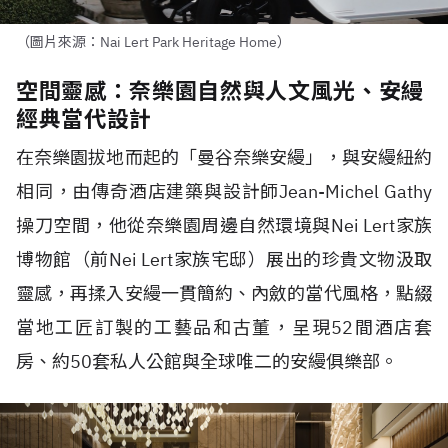
（圖片來源：Nai Lert Park Heritage Home）
空間靈感：奈樂園自然與人文風光、安縵
經典當代設計
在奈樂園拔地而起的「曼谷奈樂安縵」，與安縵紐約
相同，由傳奇酒店建築與設計師
Jean-Michel Gathy
操刀空間，他從奈樂園周邊自然環境與
Nei Lert
家族
博物館（前
Nei Lert
家族宅邸）展出的珍貴文物汲取
靈感，再揉入安縵一貫簡約、內斂的當代風格，點綴
當地工匠訂製的工藝品和古董，呈現
52
間酒店套
房、約
50
套私人公館與全球唯二的安縵俱樂部。