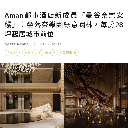
Aman都市酒店新成員「曼谷奈樂安
縵」：坐落奈樂園綠意園林，每房28
坪起居城市前位
by Izzie Pang
2025-02-07
曼谷
泰國
安縵
風格旅宿