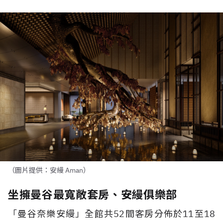
（圖片提供：安縵 Aman）
坐擁曼谷最寬敞套房、安縵俱樂部
「曼谷奈樂安縵」全館共
52
間客房分佈於
11
至
18