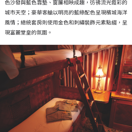
色沙發與藍色靠墊、窗簾相映成趣，彷彿流光霞彩的
城市天空；豪華客艙以明亮的藍綠配色呈現檳城海洋
風情；總統套房則使用金色和刺繡裝飾元素點綴，呈
現富麗堂皇的氛圍。