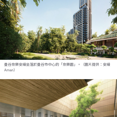
曼谷奈樂安縵坐落於曼谷市中心的「奈樂園」。（圖片提供：安縵
Aman）