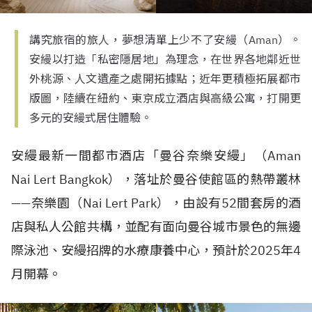
講究旅宿的旅人，夢想清單上少不了安縵（Aman）。
安縵以打造「私密隱居地」為理念，在世界各地鄰近世
外桃源、人文遺產之處開拓據點；近年更積極拓展都市
版圖，陸續在紐約、東京成立酒店與高級公寓，打開更
多元的安縵式居住體驗。
安縵最新一間都市酒店「曼谷奈樂安縵」（
Aman
Nai Lert Bangkok
），落址於曼谷使館區的熱帶叢林
——
奈樂園（
Nai Lert Park
），由設有
52
間套房的酒
店與私人公館共構，並配有面向曼谷城市景色的無邊
際泳池、安縵招牌的水療康養中心，預計於
2025
年
4
月開幕。