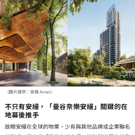
（圖片提供：安縵 Aman）
不只有安縵，「曼谷奈樂安縵」關鍵的在
地幕後推手
放眼安縵在全球的物業，少有與其他品牌或企業聯名