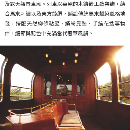
及露天觀景車廂。列車以華麗的木鑲嵌工藝裝飾，結
合馬來刺繡以及東方絲綢，鋪設傳統馬來蠟染風格地
毯，搭配天然柳條點綴，繽紛靠墊、手繪花盆等物
件，細節與配色中充滿當代奢華風韻。