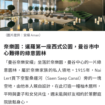
（圖片提供：安縵 Aman）
奈樂園：暹羅第一座西式公園，曼谷市中
心難得的綠意園林
「曼谷奈樂安縵」坐落於奈樂園，曼谷中心的一片綠
意園林，屬於奈樂家族的私人領地。1915年，Nai
Lert買下空聖桑運河（Saen Saep Canal）旁的一塊
空地，由他本人親自設計，在此打造一幢柚木居所，
平時與妻子和女兒共住，週末能與好友相約於蔥鬱庭
院放鬆身心。