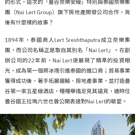
的形式，這次的「曼谷奈樂安縵」特別與泰國奈樂集
團（Nai Lert Group）旗下房地產開發公司合作，背
後有什麼樣的故事？
1894年，泰國商人Lert Sreshthaputra成立奈樂集
團，而公司名稱正是取自其別名「Nai Lert」。在創
辦公司的22年前，Nai Lert便展現了精準的投資眼
光，成為第一個將冰塊引進泰國的進口商；貿易事業
獲得成功後，著手拓展運輸、房地產事業，並打造曼
谷第一家五星級酒店，種種舉措足見其遠見，連時任
曼谷國王拉瑪六世也曾公開表達對Nai Lert的敬愛。