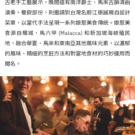
古老手工藝展示，晚間還有南洋爵士、馬來古韻清曲
演奏。餐飲部份，則邀請到台灣名廚江振誠親自設計
菜單，以當代手法呈現一系列娘惹美食傳統。娘惹美
食源自檳城、馬六甲 (Malacca) 和新加坡海峽殖民
地，融合華夏、馬來和東南亞其他風味元素，以濃郁
的風味、精細的烹飪方法和對當地食材的巧妙運用而
聞名。