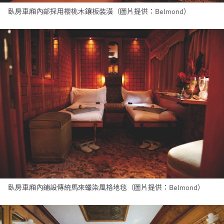
臥房車廂內部採用櫻桃木鑲板裝潢（圖片提供：Belmond）
臥房車廂內鋪設傳統馬來蠟染風格地毯（圖片提供：Belmond）