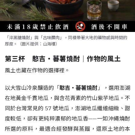
「淬黑糖燒酎」與「古味醰肉」，同樣帶著大地的礦物感與時間的
厚度。（圖片提供：山海樓）
第三杯 憨吉・蕃薯燒酎｜作物的風土
風土也藏在作物的選擇裡。
以大雪山冷泉釀造的「
憨吉・蕃薯燒酎
」，選用澎湖
在地黃金千貫地瓜，與含花青素的竹山紫芋地瓜。不
同於台灣常見的 57 號地瓜，澎湖地瓜纖維細緻、甜
度較低，卻有更純粹濃郁的地瓜香——一如沖繩燒酎
所選的原料，最適合經發酵與蒸餾，還原土地的本