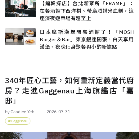
【編輯探店】台北新聚所「FRAME」：
在餐酒館下西洋棋、瑩烏賊搭米血糕，這
座深夜遊樂場有趣至上
日本摩斯漢堡開餐酒館了！「MOSH
Burger＆Bar」東京銀座開張，白天享用
漢堡、夜晚化身聚餐與小酌新據點
340年匠心工藝，如何重新定義當代廚
房？走進Gaggenau上海旗艦店「嘉
邸」
by Candice Yeh
2026-07-31
Gaggenau