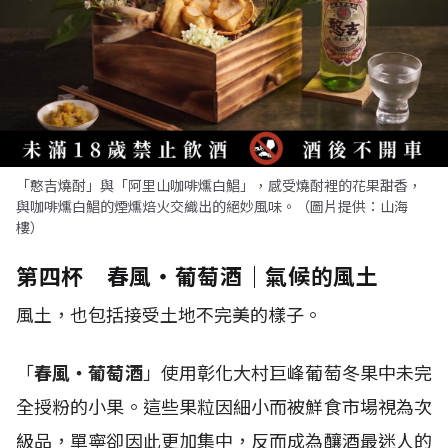
「憨吉燒酎」與「阿里山咖啡燻白鯧」，感受燒酎裡的花果甜香，
與咖啡燻白鯧的煙燻焙火交織出的絕妙風味。（圖片提供：山海
樓）
第四杯 春風・葡萄酒｜氣候的風土
風土，也包括接受土地不完美的樣子。
「
春風・葡萄酒
」使用彰化大村巨峰葡萄冬果中未完
全授粉的小果。這些果粒因細小而被鮮食市場視為次
級品，單寧卻因此更加集中，反而成為釀酒最迷人的