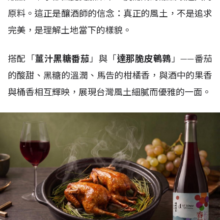
原料。這正是釀酒師的信念：真正的風土，不是追求
完美，是理解土地當下的樣貌。
搭配「
薑汁黑糖番茄
」與「
達那脆皮鵪鶉
」——番茄
的酸甜、黑糖的溫潤、馬告的柑橘香，與酒中的果香
與桶香相互輝映，展現台灣風土細膩而優雅的一面。