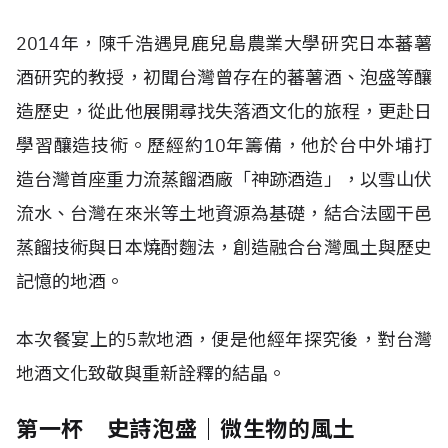
2014年，陳千浩遇見鹿兒島農業大學研究日本蕃薯
酒研究的教授，初聞台灣曾存在的蕃薯酒、泡盛等釀
造歷史，從此他展開尋找失落酒文化的旅程，更赴日
學習釀造技術。歷經約10年籌備，他於台中外埔打
造台灣首座重力流蒸餾酒廠「神跡酒造」，以雪山伏
流水、台灣在來米等土地資源為基礎，結合法國干邑
蒸餾技術與日本燒酎麴法，創造融合台灣風土與歷史
記憶的地酒。
本次餐宴上的5款地酒，便是他經年探究後，對台灣
地酒文化致敬與重新詮釋的結晶。
第一杯 史詩泡盛｜微生物的風土