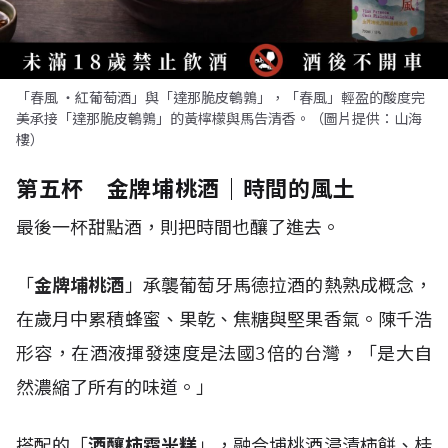
「春風 ・紅葡萄酒」與「達那脆皮鵪鶉」，「春風」輕盈的酸度完
美承接「達那脆皮鵪鶉」的黃檸檬與馬告清香。（圖片提供：山海
樓）
第五杯 金牌埔桃酒｜時間的風土
最後一杯甜點酒，則把時間也釀了進去。
「
金牌埔桃酒
」承襲葡萄牙馬德拉酒的熱熟成概念，
在歲月中累積蜂蜜、果乾、焦糖與堅果香氣。陳千浩
形容，在酒液揮發速度是法國3倍的台灣，「是大自
然濃縮了所有的味道。」
搭配的「
酒釀柿霜米糕
」，融合埔桃酒浸漬柿餅、桂