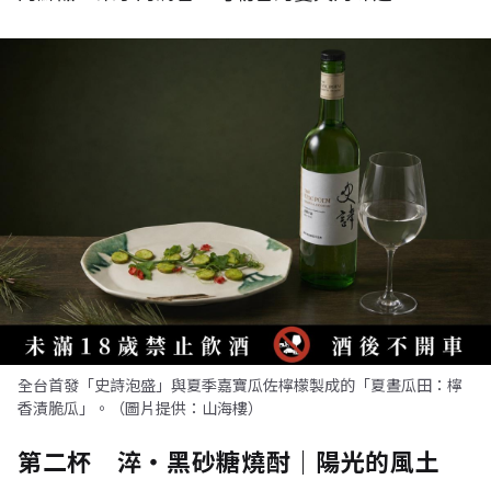
全台首發「史詩泡盛」與夏季嘉寶瓜佐檸檬製成的「夏晝瓜田：檸
香漬脆瓜」。（圖片提供：山海樓）
第二杯 淬・黑砂糖燒酎｜陽光的風土