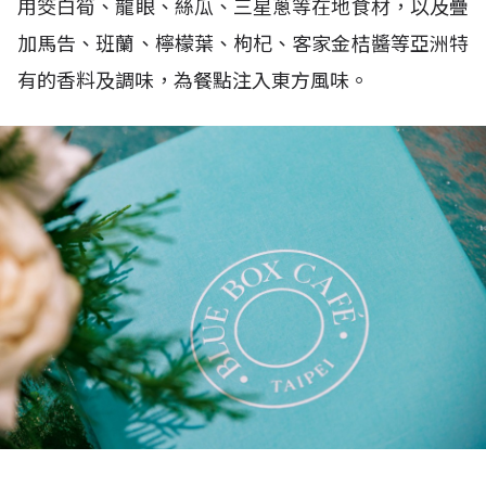
用筊白筍、龍眼、絲瓜、三星蔥等在地食材，以及疊
加馬告、班蘭、檸檬葉、枸杞、客家金桔醬等亞洲特
有的香料及調味，為餐點注入東方風味。