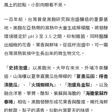
風土的起點，小到肉眼看不見。
一百年前，台灣曾是黑麴研究與泡盛釀造的重要基
地。黑麴在亞熱帶的濕熱中大量生成檸檬酸，將發酵
環境穩定於 pH 3 至 3.5 之間，抑制雜菌，同時醞釀
出細緻的花香、果香與鮮味。從這杯泡盛中，可一窺
台灣濕熱氣候中生長出來的微生物文化。
「
史詩泡盛
」以黑麴米、大甲在來米、外埔冷泉釀
造，山海樓以夏季嘉寶瓜佐檸檬的「
夏晝瓜田：檸香
漬脆瓜
」、「
火燒蝦蟳丸
」、「
泡盛烏金梨
」，以及
融合洋蔥、荸薺、酪梨、紫蘇與海膽的「
海膽紫蘇炸
春捲
」相佐。黑麴發酵形成花果香與酸度，襯托海鮮
的鮮甜、梨子的清香，勾勒台灣夏天的味道。