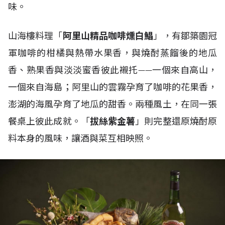
味。
山海樓料理「
阿里山精品咖啡燻白鯧
」，有鄒築園冠
軍咖啡的柑橘與熱帶水果香，與燒酎蒸餾後的地瓜
香、熟果香與淡淡蜜香彼此襯托——一個來自高山，
一個來自海島；阿里山的雲霧孕育了咖啡的花果香，
澎湖的海風孕育了地瓜的甜香。兩種風土，在同一張
餐桌上彼此成就。「
拔絲紫金薯
」則完整還原燒酎原
料本身的風味，讓酒與菜互相映照。