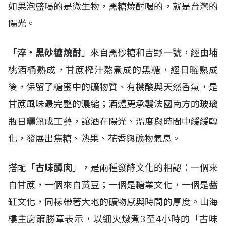
如果泡盛喝的是微生物，黑糖燒酎喝的，就是台灣的
陽光。
「
淬・黑砂糖燒酎
」來自黑砂糖和吉野一號，經由埔
桃酒桶熟成，甘蔗榨汁熬煮成的黑糖，經日曬熟成
後，保留了糖蜜中的礦物質、有機酸與天然香氣，是
甘蔗風味最完整的濃縮；酒體更承襲法國南方的玻璃
瓶日曬熟成工藝，讓酒在陽光、溫度與時間中緩緩轉
化，發展出焦糖、熟果、花香與礦物氣息。
搭配「
古味醰肉
」，是兩種發酵文化的相認：一個來
自甘蔗，一個來自黃豆；一個是糖業文化，一個是醬
缸文化，同樣帶著大地的礦物感與時間的厚度。山海
樓主廚蕭勝章表示，以細火燉煮3至4小時的「古味