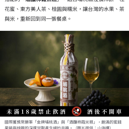
花蜜、東方美人茶、桂圓與糯米，讓台灣的水果、茶
與米，重新回到同一張餐桌。
國際獲獎常勝軍「金牌埔桃酒」與「酒釀柿霜米糕」，飽滿的蜜餞
果韻與桂圓的深邃甘甜產生絕妙共鳴。（圖片提供：山海樓）