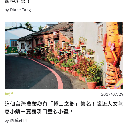
驚艷屏息！
by Diane Tang
生活
2017/07/29
這個台灣農業鄉有「博士之鄉」美名！趣逛人文氣
息小鎮－嘉義溪口童心小徑！
by 商業周刊