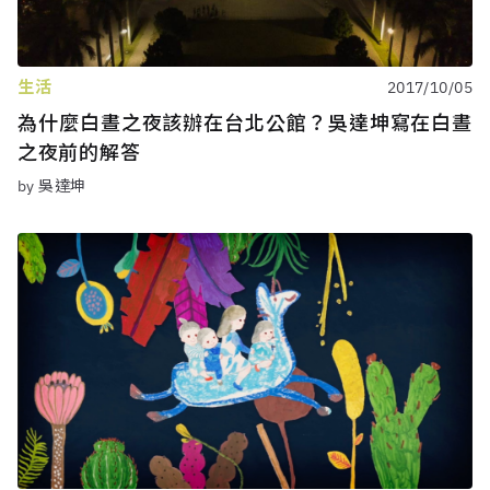
生活
2017/10/05
為什麼白晝之夜該辦在台北公館？吳達坤寫在白晝
之夜前的解答
by 吳達坤