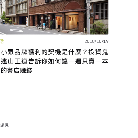
活
2018/10/19
讓小眾品牌獲利的契機是什麼？投資鬼
才遠山正道告訴你如何讓一週只賣一本
書的書店賺錢
y 遠見