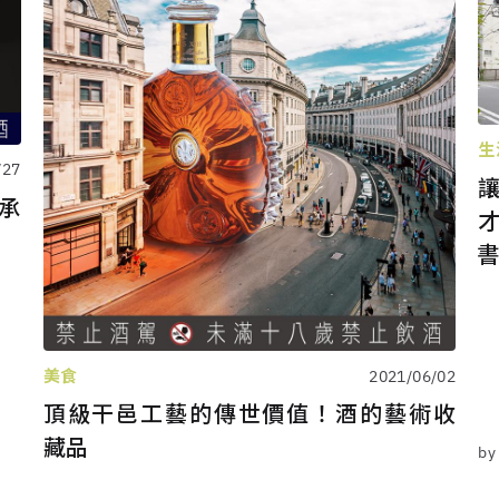
生
/27
承
美食
2021/06/02
頂級干邑工藝的傳世價值！酒的藝術收
藏品
b