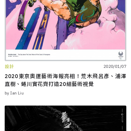
設計
2020/01/07
2020東京奧運藝術海報亮相！荒木飛呂彥、浦澤
直樹、蜷川實花齊打造20組藝術視覺
by Ian Liu