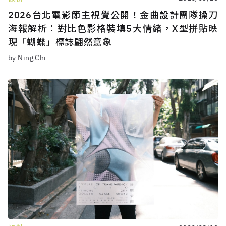
2026台北電影節主視覺公開！金曲設計團隊操刀
海報解析：對比色影格裝填5大情緒，X型拼貼映
現「蝴蝶」標誌翩然意象
by Ning Chi