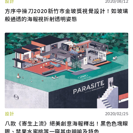
設計
2020/08/12
方序中操刀2020新竹市金玻獎視覺設計！如玻璃
般通透的海報視折射透明姿態
設計
2020/02/25
八款《寄生上流》絕美創意海報釋出！黑色色塊矇
眼、禁果水蜜桃等一窺其中暗喻及特色