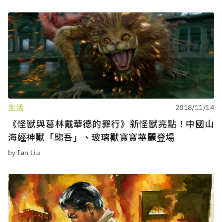
生活
2018/11/14
《怪獸與葛林戴華德的罪行》新怪獸亮點！中國山
海經神獸「騶吾」、玻璃獸寶寶華麗登場
by Ian Liu