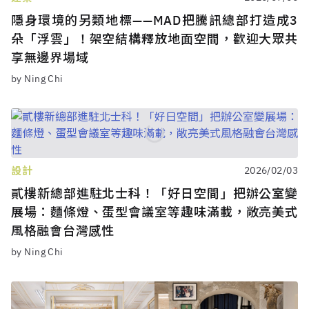
隱身環境的另類地標——MAD把騰訊總部打造成3
朵「浮雲」！架空結構釋放地面空間，歡迎大眾共
享無邊界場域
by Ning Chi
設計
2026/02/03
貳樓新總部進駐北士科！「好日空間」把辦公室變
展場：麵條燈、蛋型會議室等趣味滿載，敞亮美式
風格融會台灣感性
by Ning Chi