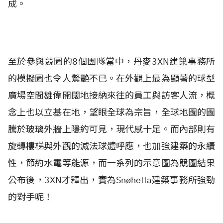
成。
至於參與競圖的8個團隊當中，丹麥3XN建築事務所
的模擬圖也令人驚艷不已。在外觀上最為顯著的球型
廣場空間雄偉開闊地接納來往的員工與訪客人流，概
念上也以立基在地，望眼全球為宗旨，全球地圖的圖
騰於玻璃外牆上隱約可見，現代感十足。而內部則有
旋轉樓梯與外觀的減法球體呼應，也加強建築的永續
性，節約水電等能源，而一系列的示意圖為競圖結果
公布後，3XN才釋出，實為Snøhetta建築事務所強勁
的對手呢！