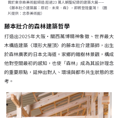
曾於東京森美術館締造 超過23 萬人朝聖紀錄的建築大展——
《藤本壯介建築展：原初．未來．森》，即將登陸臺灣！（圖
片提供：忠泰美術館）
藤本壯介的森林建築哲學
打造出2025年大阪・關西萬博精神象徵、世界最大
木構造建築〈環形大屋頂〉的藤本壯介建築師，出生
於森林廣袤的日本北海道。家鄉的雜樹林景觀，構成
他對空間最初的感知，也使「森林」成為其設計理念
的重要原點，延伸出對人、環境與都市共生狀態的思
考。