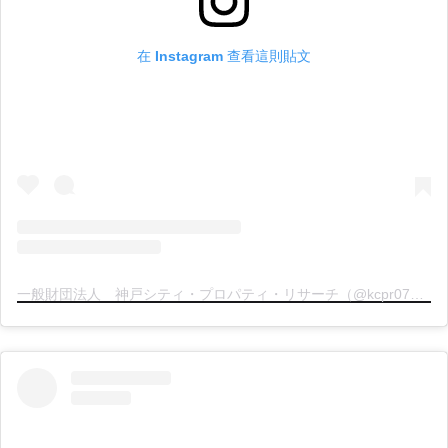
在 Instagram 查看這則貼文
一般財団法人 神戸シティ・プロパティ・リサーチ（@kcpr078）分享的貼文