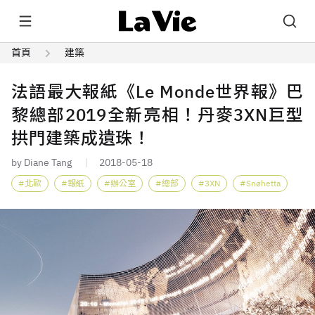
首頁
建築
法語最大報紙《Le Monde世界報》巴
黎總部2019全新亮相！丹麥3XN巨型
拱門建築成遺珠！
by Diane Tang
2018-05-18
北歐
報紙
辦公室
總部
3XN
Snøhetta