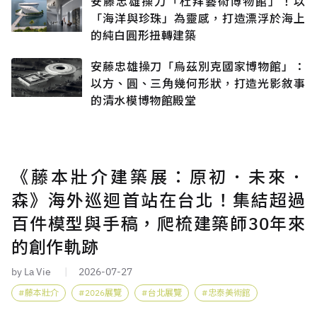
安藤忠雄操刀「杜拜藝術博物館」！以
「海洋與珍珠」為靈感，打造漂浮於海上
的純白圓形扭轉建築
安藤忠雄操刀「烏茲別克國家博物館」：
以方、圓、三角幾何形狀，打造光影敘事
的清水模博物館殿堂
《藤本壯介建築展：原初．未來．
森》海外巡迴首站在台北！集結超過
百件模型與手稿，爬梳建築師30年來
的創作軌跡
by La Vie
2026-07-27
藤本壯介
2026展覽
台北展覽
忠泰美術館