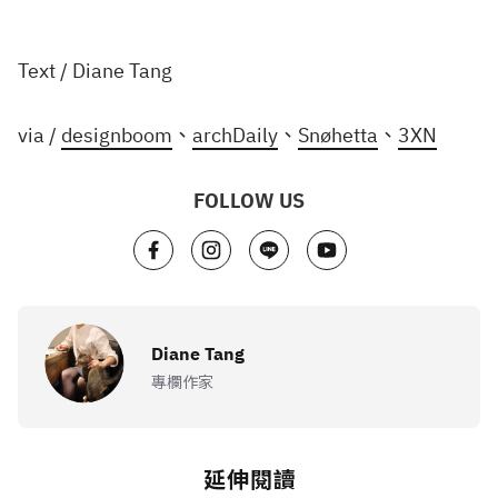
Text / Diane Tang
via /
designboom
、
archDaily
、
Snøhetta
、
3XN
FOLLOW US
Diane Tang
專欄作家
延伸閱讀