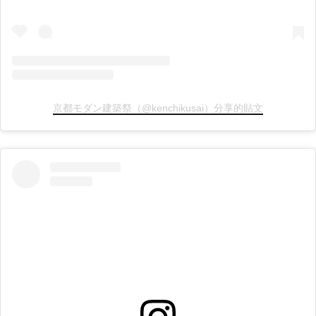
京都モダン建築祭（@kenchikusai）分享的貼文