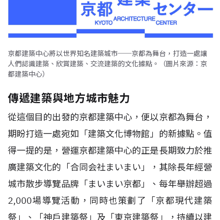
京都建築中心將以世界知名建築城市──京都為舞台，打造一處讓
人們認識建築、欣賞建築、交流建築的文化據點。（圖片來源：京
都建築中心）
傳遞建築與地方城市魅力
從這個目的出發的京都建築中心，便以京都為舞台，
期盼打造一處宛如「建築文化博物館」的新據點。值
得一提的是，營運京都建築中心的正是長期致力於推
廣建築文化的「合同会社まいまい」，其除長年經營
城市散步導覽品牌「まいまい京都」、每年舉辦超過
2,000場導覽活動，同時也策劃了「京都現代建築
祭」、「神戶建築祭」及「東京建築祭」，持續以建