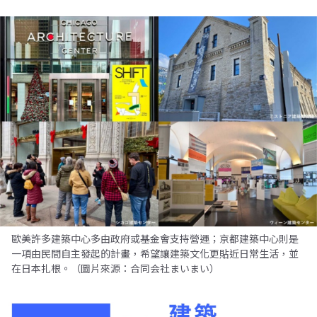
歐美許多建築中心多由政府或基金會支持營運；京都建築中心則是
一項由民間自主發起的計畫，希望讓建築文化更貼近日常生活，並
在日本扎根。（圖片來源：合同会社まいまい）