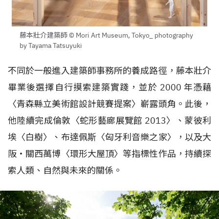
藤本壯介建築師 © Mori Art Museum, Tokyo_ photography
by Tayama Tatsuyuki
不同於一般進入建築師事務所的養成路徑，藤本壯介
畢業後選擇自行摸索建築實踐，並於 2000 年憑藉
〈青森縣立美術館設計競賽提案〉嶄露頭角。此後，
他陸續完成倫敦〈蛇形藝廊展覽館 2013〉、蒙彼利
埃〈白樹〉、布達佩斯〈匈牙利音樂之家〉，以及大
阪・關西萬博〈環形大屋頂〉等指標性作品，持續探
索人類、自然與未來的關係。