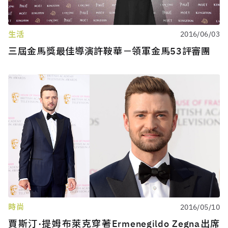
生活
2016/06/03
三屆金馬獎最佳導演許鞍華－領軍金馬53評審團
時尚
2016/05/10
賈斯汀·提姆布萊克穿著Ermenegildo Zegna出席