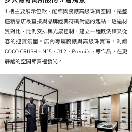
1 樓主要展示包款、配飾與腕錶高級珠寶空間，是整
座精品店最直接與品牌經典符碼對話的起點，透過材
質對比、比例安排與光感控制，建立一種既洗鍊又從
容的迎賓氛圍。店內專屬腕錶與高級珠寶區，則讓
COCO CRUSH、N°5、J12、Première 等作品，在更
靜謐的空間節奏裡發光。