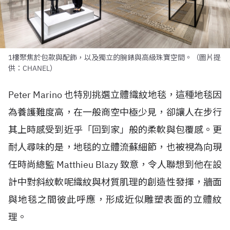
1樓聚焦於包款與配飾，以及獨立的腕錶與高級珠寶空間。（圖片提
供：CHANEL）
Peter Marino 也特別挑選立體織紋地毯，這種地毯因
為養護難度高，在一般商空中極少見，卻讓人在步行
其上時感受到近乎「回到家」般的柔軟與包覆感。更
耐人尋味的是，地毯的立體流蘇細節，也被視為向現
任時尚總監 Matthieu Blazy 致意，令人聯想到他在設
計中對斜紋軟呢織紋與材質肌理的創造性發揮，牆面
與地毯之間彼此呼應，形成近似雕塑表面的立體紋
理。