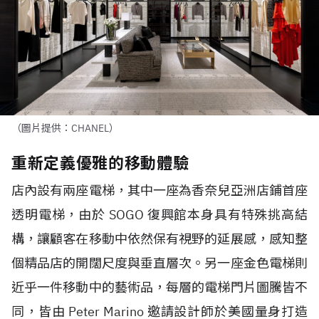
（圖片提供：CHANEL）
重新定義優雅的移動體驗
店內設有兩座電梯，其中一座為香奈兒亞洲店鋪首座
透明電梯，由於 SOGO 復興館本身具有特殊挑高結
構，讓顧客在移動中依然保有視野的延展感，感知整
個精品店的開闊尺度與垂直層次。另一座金色電梯則
近乎一件移動中的藝術品，每層的電梯門片圖騰皆不
同，皆由 Peter Marino 邀請設計師於美國量身打造