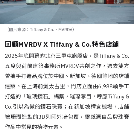
（圖片來源：Tiffany & Co.、MVRDV）
回顧MVRDV X Tiffany & Co.特色店鋪
2025
年底開幕的北京三里屯旗艦店，是
Tiffany & Co.
五度與荷蘭建築事務所
MVRDV
共創之作，過去雙方
曾攜手打造品牌位於中國、新加坡、德國等地的店鋪
建築。在上海前灘太古里，門店立面由
6,988
顆手工
打造的「玻璃鑽石」構築，璀璨奪目，呼應
Tiffany &
Co.
引以為傲的鑽石珠寶；在新加坡樟宜機場，店鋪
被珊瑚造型的
3D
列印外牆包覆，靈感源自品牌珠寶
作品中常見的植物元素。