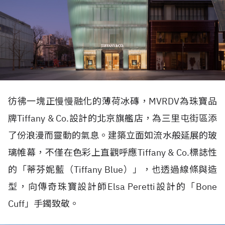
彷彿一塊正慢慢融化的薄荷冰磚，
MVRDV
為珠寶品
牌
Tiffany & Co.
設計的北京旗艦店，為三里屯街區添
了份浪漫而靈動的氣息。建築立面如流水般延展的玻
璃帷幕，不僅在色彩上直觀呼應
Tiffany & Co.
標誌性
的「蒂芬妮藍（
Tiffany Blue
）」，也透過線條與造
型，向傳奇珠寶設計師
Elsa Peretti
設計的「
Bone
Cuff
」手鐲致敬。