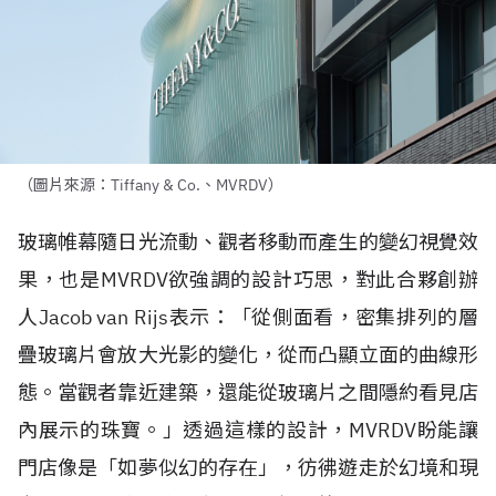
（圖片來源：Tiffany & Co.、MVRDV）
玻璃帷幕隨日光流動、觀者移動而產生的變幻視覺效
果，也是
MVRDV
欲強調的設計巧思，對此合夥創辦
人
Jacob van Rijs
表示：「從側面看，密集排列的層
疊玻璃片會放大光影的變化，從而凸顯立面的曲線形
態。當觀者靠近建築，還能從玻璃片之間隱約看見店
內展示的珠寶。」透過這樣的設計，
MVRDV
盼能讓
門店像是「如夢似幻的存在」，彷彿遊走於幻境和現