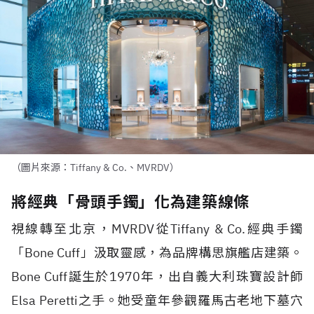
（圖片來源：Tiffany & Co.、MVRDV）
將經典「骨頭手鐲」化為建築線條
視線轉至北京，
MVRDV
從
Tiffany & Co.
經典手鐲
「
Bone Cuff
」汲取靈感，為品牌構思旗艦店建築。
Bone Cuff
誕生於
1970
年，出自義大利珠寶設計師
Elsa Peretti
之手。她受童年參觀羅馬古老地下墓穴