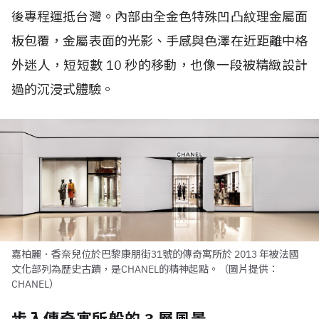
後專程運抵台灣。內部由全金色特殊凹凸紋理金屬面
板包覆，金屬表面的光影、手感與色澤在近距離中格
外迷人，短短數 10 秒的移動，也像一段被精緻設計
過的沉浸式體驗。
嘉柏麗．香奈兒位於巴黎康朋街31號的傳奇寓所於 2013 年被法國
文化部列為歷史古蹟，是CHANEL的精神起點。（圖片提供：
CHANEL）
步入傳奇寓所般的 3 層風景