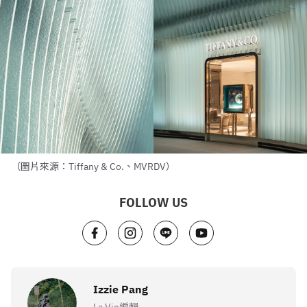
（圖片來源：Tiffany & Co.、MVRDV）
FOLLOW US
Izzie Pang
La Vie編輯