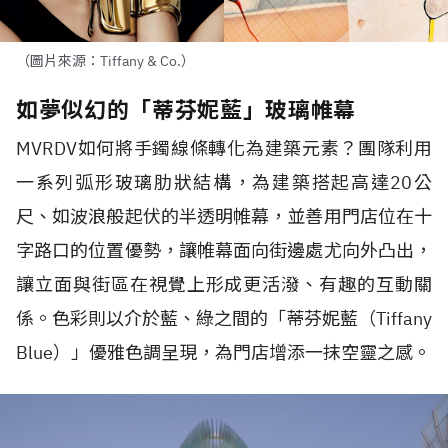
（圖片來源：Tiffany & Co.）
如夢似幻的「蒂芬妮藍」玻璃帷幕
MVRDV
如何將手鐲線條轉化為建築元素？團隊利用
一系列弧形玻璃肋狀結構，為建築搭起高達
20
公
尺、如波浪般起伏的半透明帷幕，並善用門店位在十
字路口的位置優勢，讓帷幕面向街邊處尤向外凸出，
讓立面與街區在視覺上形成更活潑、有趣的互動關
係。色彩則以介於藍、綠之間的「蒂芬妮藍（
Tiffany
Blue
）」優雅色調呈現，為門店增添一抹空靈之感。