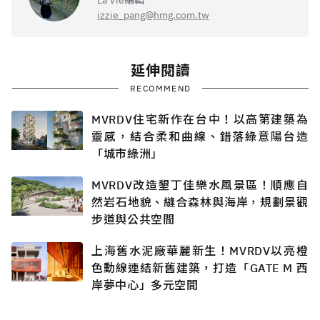
izzie_pang@hmg.com.tw
延伸閱讀
RECOMMEND
MVRDV住宅新作在台中！以高第建築為
靈感，結合柔和曲線、錯落綠意陽台造
「城市綠洲」
MVRDV改造墾丁佳樂水風景區！順應自
然岩石地貌、縫合森林與海岸，規劃景觀
步道與公共空間
上海舊水泥廠華麗新生！MVRDV以亮橙
色動線連結新舊建築，打造「GATE M 西
岸夢中心」多元空間