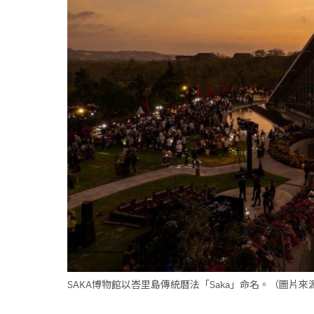
SAKA博物館以峇里島傳統曆法「Saka」命名。（圖片來源：Napp 