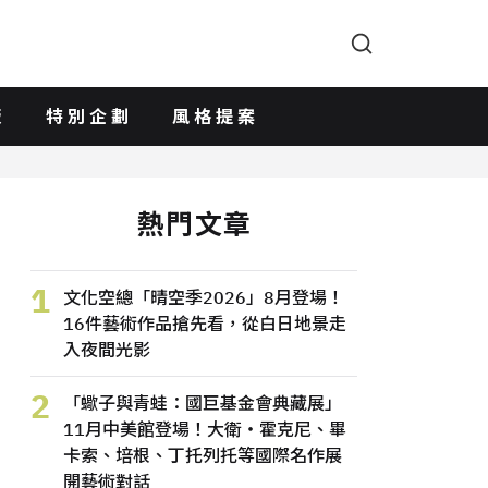
版
特別企劃
風格提案
熱門文章
1
文化空總「晴空季2026」8月登場！
16件藝術作品搶先看，從白日地景走
入夜間光影
2
「蠍子與青蛙：國巨基金會典藏展」
11月中美館登場！大衛・霍克尼、畢
卡索、培根、丁托列托等國際名作展
開藝術對話