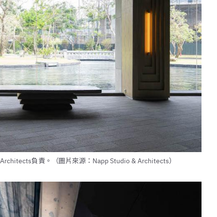
itects負責。（圖片來源：Napp Studio & Architects）