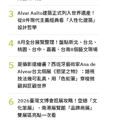
3
Alvar Aalto建築正式列入世界遺產！
從8件現代主義經典看「人性化建築」
設計哲學
4
8月全台展覽整理！盤點新北、台北、
桃園、台中、嘉義、台南8個藝文現場
5
是攝影還繪畫？西班牙藝術家Ana de
Alvear台北個展《慾望之物》：錯視
技法幾可亂真，用「色鉛筆」穿梭微
觀與巨觀世界
6
2026臺灣文博會逛展攻略！空總「文
化策展」、南港展覽館「品牌商展」
雙展區亮點一次看