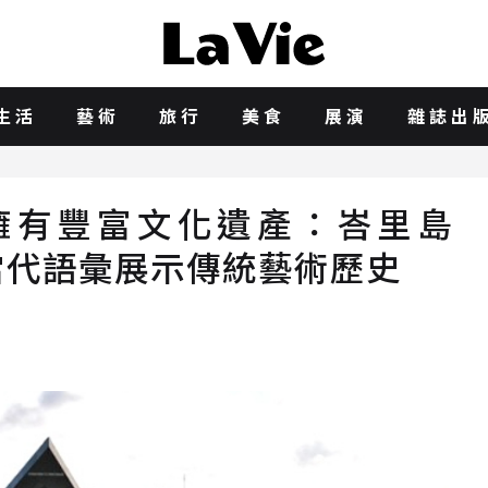
生活
藝術
旅行
美食
展演
雜誌出
擁有豐富文化遺產：峇里島
」以當代語彙展示傳統藝術歷史