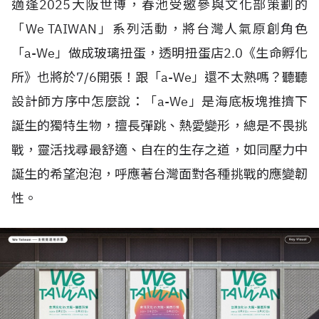
適逢
2025
大阪世博，春池受邀參與文化部策劃的
「
We TAIWAN
」系列活動，將台灣人氣原創角色
「
a-We
」做成玻璃扭蛋，透明扭蛋店2.0《生命孵化
所》也將於7/6開張！跟「
a-We
」還不太熟嗎？聽聽
設計師方序中怎麼說：「
a-We
」是海底板塊推擠下
誕生的獨特生物，擅長彈跳、熱愛變形，總是不畏挑
戰，靈活找尋最舒適、自在的生存之道，如同壓力中
誕生的希望泡泡，呼應著台灣面對各種挑戰的應變韌
性。