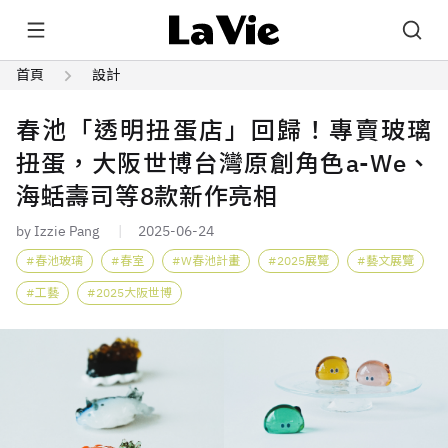
首頁
設計
春池「透明扭蛋店」回歸！專賣玻璃
扭蛋，大阪世博台灣原創角色a-We、
海蛞壽司等8款新作亮相
by Izzie Pang
2025-06-24
春池玻璃
春室
W春池計畫
2025展覽
藝文展覽
工藝
2025大阪世博