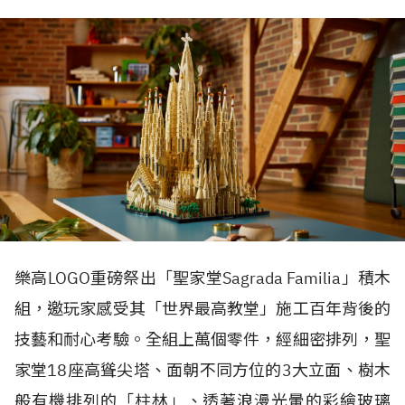
樂高
LOGO
重磅祭出「聖家堂
Sagrada Familia
」積木
組，邀玩家感受其「世界最高教堂」施工百年背後的
技藝和耐心考驗。全組上萬個零件，經細密排列，聖
家堂
18
座高聳尖塔、面朝不同方位的
3
大立面、樹木
般有機排列的「柱林」、透著浪漫光暈的彩繪玻璃