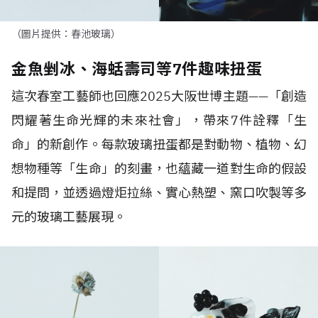
（圖片提供：春池玻璃）
金魚剉冰、海蛞壽司等7件趣味扭蛋
這次春室工藝師也回應
2025
大阪世博主題
——
「創造
閃耀著生命光輝的未來社會」，帶來
7
件詮釋「生
命」的新創作。每款玻璃扭蛋都是對動物、植物、幻
想物種等「生命」的刻畫，也蘊藏一道對生命的假設
和提問，並透過燈炬拉絲、實心熱塑、窯口吹製等多
元的玻璃工藝展現。