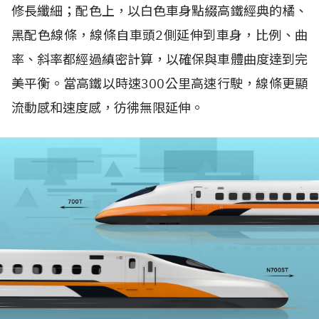
修長纖細；配色上，以白色車身點綴高鐵經典的橘、
黑配色線條，線條自車頭2側延伸到車身，比例、曲
率、斜率都經過縝密計算，以確保與車體曲度達到完
美平衡。當高鐵以時速300公里高速行駛，線條更顯
流動感和速度感，彷彿無限延伸。