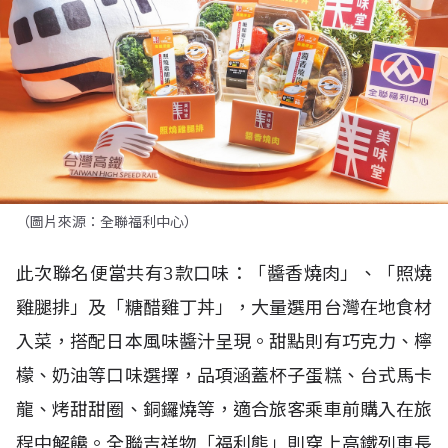
（圖片來源：全聯福利中心）
此次聯名便當共有3款口味：「醬香燒肉」、「照燒
雞腿排」及「糖醋雞丁丼」，大量選用台灣在地食材
入菜，搭配日本風味醬汁呈現。甜點則有巧克力、檸
檬、奶油等口味選擇，品項涵蓋杯子蛋糕、台式馬卡
龍、烤甜甜圈、銅鑼燒等，適合旅客乘車前購入在旅
程中解饞。全聯吉祥物「福利熊」則穿上高鐵列車長