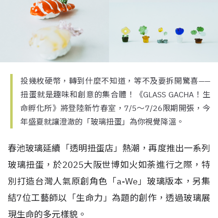
投幾枚硬幣，轉到什麼不知道，等不及要拆開驚喜——
扭蛋就是趣味和創意的集合體！《GLASS GACHA！生
命孵化所》將登陸新竹春室，7/5～7/26限期開張，今
年盛夏就讓澄澈的「玻璃扭蛋」為你視覺降溫。
春池玻璃延續「透明扭蛋店」熱潮，再度推出一系列
玻璃扭蛋，於
2025
大阪世博如火如荼進行之際，特
別打造台灣人氣原創角色「
a-We
」玻璃版本，另集
結
7
位工藝師以「生命力」為題的創作，透過玻璃展
現生命的多元樣貌。