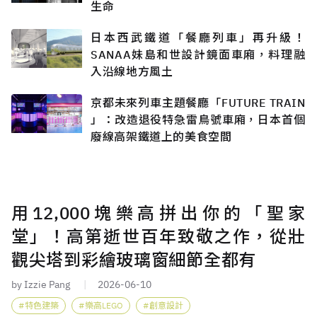
生命
日本西武鐵道「餐廳列車」再升級！
SANAA妹島和世設計鏡面車廂，料理融
入沿線地方風土
京都未來列車主題餐廳「FUTURE TRAIN
」：改造退役特急雷鳥號車廂，日本首個
廢線高架鐵道上的美食空間
用12,000塊樂高拼出你的「聖家
堂」！高第逝世百年致敬之作，從壯
觀尖塔到彩繪玻璃窗細節全都有
by Izzie Pang
2026-06-10
特色建築
樂高LEGO
創意設計