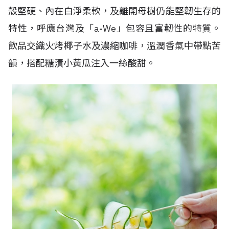
殼堅硬、內在白淨柔軟，及離開母樹仍能堅韌生存的
特性，呼應台灣及「
a-We
」包容且富韌性的特質。
飲品交織火烤椰子水及濃縮咖啡，溫潤香氣中帶點苦
韻，搭配糖漬小黃瓜注入一絲酸甜。