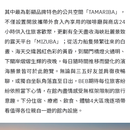
其中最為彰顯品牌特色的公共空間「TAMARIBA」，
不僅設置開放攜帶外食入內享用的咖啡廳與商店24
小時供入住旅客歡聚，更劃有全天盡收海峽壯麗景致
的露天平台「MIZUBA」；從活力船隻頻繁往來的白
晝、海天交織茜紅色彩的黃昏，到關門橋燈火通明、
下關岸熠熠生輝的夜晚，每日隨時間推移而變化的濱
海勝景皆可於此飽覽。無論與三五好友並肩徹夜暢
聊，或獨自坐臥角落直至日出，BEB期待每位旅客紛
紛依照當下心情，在館內盡情感受無框架限制的旅行
意趣。下分住宿、療癒、飲食、體驗4大區塊逐項帶
看值得各位親自一遊的館內設施。