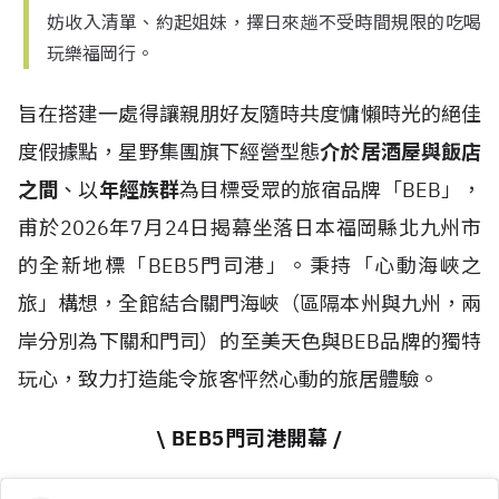
妨收入清單、約起姐妹，擇日來趟不受時間規限的吃喝
玩樂福岡行。
旨在搭建一處得讓親朋好友隨時共度慵懶時光的絕佳
度假據點，星野集團旗下經營型態
介於居酒屋與飯店
之間
、以
年經族群
為目標受眾的旅宿品牌「BEB」，
甫於2026年7月24日揭幕坐落日本福岡縣北九州市
的全新地標「BEB5門司港」。秉持「心動海峽之
旅」構想，全館結合關門海峽（區隔本州與九州，兩
岸分別為下關和門司）的至美天色與BEB品牌的獨特
玩心，致力打造能令旅客怦然心動的旅居體驗。
\ BEB5門司港開幕 /