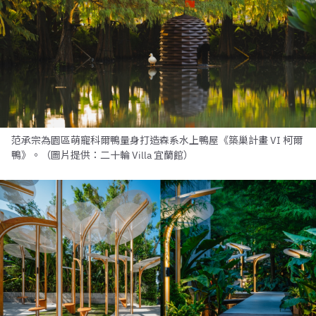
范承宗為園區萌寵科爾鴨量身打造森系水上鴨屋《築巢計畫 VI 柯爾
鴨》。（圖片提供：二十輪 Villa 宜蘭館）