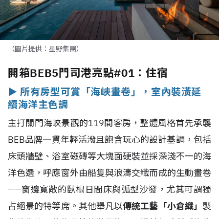
（圖片提供：星野集團）
開箱BEB5門司港亮點#01：住宿
►
所有房型可賞「海峽畫卷」，室內裝潢延
續海洋主色調
主打關門海峽景觀的119間客房，整體風格首先承襲
BEB品牌一貫年輕活潑且飽含玩心的設計基調，包括
床頭牆壁、浴室磁磚等大塊面硬裝並採深淺不一的海
洋色選，呼應窗外由船隻與浪濤交織而成的生動畫卷
——窗邊寬敞的臥榻日間床與弧型沙發，尤其可謂獨
占絕景的特等席。其他舉凡以
傳統工藝「小倉織」
製