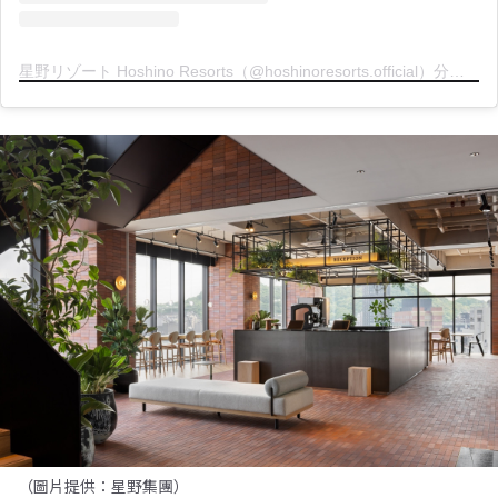
星野リゾート Hoshino Resorts（@hoshinoresorts.official）分享的貼文
（圖片提供：星野集團）