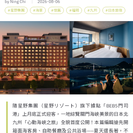
by Ning Chi
2026-08-06
星野集團
海景
懷舊
福岡
九州
日本旅宿
隨星野集團（星野リゾート）旗下據點「BEB5門司
港」上月底正式迎客，一地綜覽關門海峽美景的日本北
九州「心動海峽之旅」全貌首度公開！本篇編輯搶先開
箱面海客房、自助餐廳及公共浴場——夏天還長著，不