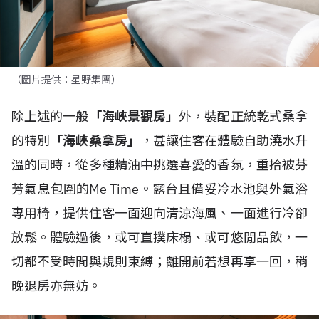
（圖片提供：星野集團）
除上述的一般
「海峽景觀房」
外，裝配正統乾式桑拿
的特別
「海峽桑拿房」
，甚讓住客在體驗自助澆水升
溫的同時，從多種精油中挑選喜愛的香氛，重拾被芬
芳氣息包圍的Me Time。露台且備妥冷水池與外氣浴
專用椅，提供住客一面迎向清涼海風、一面進行冷卻
放鬆。體驗過後，或可直撲床榻、或可悠閒品飲，一
切都不受時間與規則束縛；離開前若想再享一回，稍
晚退房亦無妨。