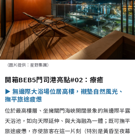
（圖片提供：星野集團）
開箱BEB5門司港亮點#02：療癒
►
無邊際大浴場位居高樓，襯墊自然風光、
撫平旅途疲憊
位於最高樓層、坐擁關門海峽開闊景象的無邊際半露
天浴池，如向天際延伸、與大海融為一體；既可撫平
旅途疲憊，亦使旅客在這一片刻（特別是黃昏至夜幕