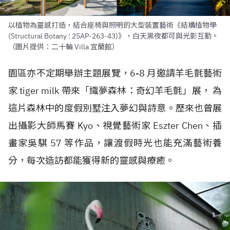
以植物為靈感打造，結合座椅與照明的大型裝置藝術《結構植物學
(Structural Botany : 25AP-263-43)》，白天黑夜都可與光影互動。
（圖片提供：二十輪 Villa 宜蘭館）
園區亦不定期舉辦主題展覽，6-8 月邀請羊毛氈藝術
家 tiger milk 帶來「織夢森林：奇幻羊毛氈」展， 為
這片森林中的度假別墅注入夢幻與詩意。歷來也曾展
出攝影大師馬賽 Kyo、視覺藝術家 Eszter Chen、插
畫家吳騏 57 等作品，讓渡假時光也能充滿藝術養
分，每次造訪都能獲得新的靈感與療癒。