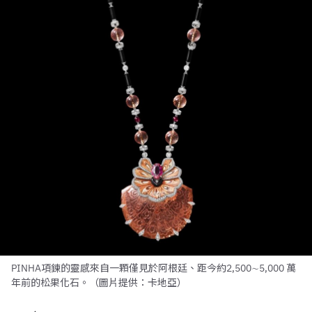
PINHA項鍊的靈感來自一顆僅見於阿根廷、距今約2,500∼5,000 萬
年前的松果化石。（圖片提供：卡地亞）