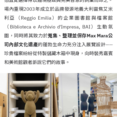
憑直覺選擇得以體現極致與完美旨意的詞彙而命之。
場內重現2003年成立於品牌發源地義大利雷焦艾米
利亞（Reggio Emilia）的企業圖書館與檔案館
（Biblioteca e Archivio d'Impresa, BAI）生動氛
圍，同時將其致力於
蒐集、整理並保存Max Mara公
司內部文化遺產
的蓬勃生命力充分注入展覽設計——
珍貴檔案紛紛從特製儲藏木箱中現身，向時裝秀嘉賓
和美術館觀者訴說它們的故事。