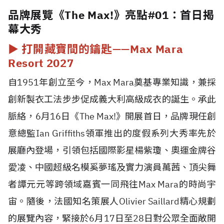
品牌展覽《The Max!》亮點#01：首日揭
幕大秀
►
打開藏寶間的鑰匙——Max Mara
Resort 2027
自1951年創立至今，Max Mara奠基專業知識，兼採
創新製衣工法步步促成義大利高級成衣的誕生。承此
脈絡，6月16日《The Max!》開展首日，品牌現任創
意總監Ian Griffiths領軍推出的度假系列大秀率先於
展廳內登場，引領包括國際影星楊紫瓊、奧運金牌谷
愛凌、中國超級名模奚夢瑤及實力演員萬茜、頂尖舞
者譚元元等跨領域嘉賓一同飛往Max Mara的時尚宇
宙。隨後，法國知名策展人Olivier Saillard精心規劃
的展覽內容，緊接於6月17日至28日對公眾全面敞開