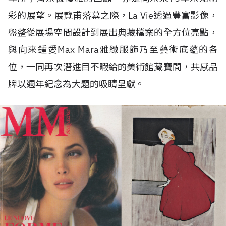
彩的展望。展覽甫落幕之際，La Vie透過豐富影像，
盤整從展場空間設計到展出典藏檔案的全方位亮點，
與向來鍾愛Max Mara雅緻服飾乃至藝術底蘊的各
位，一同再次潛進目不暇給的美術館藏寶間，共感品
牌以週年紀念為大題的吸睛呈獻。