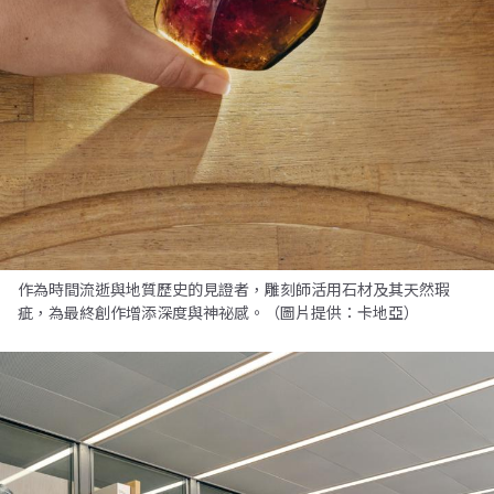
作為時間流逝與地質歷史的見證者，雕刻師活用石材及其天然瑕
疵，為最終創作增添深度與神祕感。（圖片提供：卡地亞）