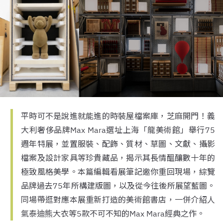
平時可不是說進就能進的時裝屋檔案庫，芝麻開門！義
大利奢侈品牌Max Mara選址上海「龍美術館」舉行75
週年特展，並置服裝、配飾、質材、草圖、文獻、攝影
檔案及設計家具等珍貴藏品，揭示其長情醞釀數十年的
極致風格美學。本篇編輯看展筆記邀你重回現場，綜覽
品牌過去75年所構建版圖，以及從今往後所展望藍圖。
同場帶逛對應本展重新打造的美術館書店，一併介紹人
氣泰迪熊大衣等5款不可不知的Max Mara經典之作。