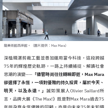
龍美術館西岸館。（圖片提供：Max Mara）
深植精湛剪裁工藝並善加運用當今科技，這段跨越
75年的輝煌歷史軌跡，一路上持續捕捉、解讀社會
思潮的演變——
「儘管時尚往往轉瞬即逝，Max Mara
卻選擇了永恆，一項對優雅的持久投資，屬於今天、
明天，以及永遠。」
誠如策展人Olivier Saillard所
言，品牌大展《The Max!》既是對Max Mara過去75
年所孕育永恆優雅的回顧，亦是向未來75年未知精