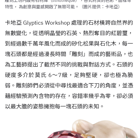
雕刻工坊內設有石材庫（lithotheque），各式材質的色彩、圖樣等
特性， 為創意與靈感開啟了無限可能。（圖片提供：卡地亞）
卡地亞 Glyptics Workshop 處理的石材橫跨自然界的
無數變化，從透明晶瑩的石英、熱烈奪目的紅碧璽，
到經過數千萬年風化而成的矽化松果與石化木，每一
塊石頭都是經過漫長時間「雕刻」而成的藝術品，也
為工藝師提出了截然不同的挑戰與對話方式。石頭的
硬度多介於莫氏 6～7級，足夠堅硬，卻也極為脆
弱。雕刻師們必須從中尋找最適合下刀的角度，並憑
藉經驗預測內含物的存在，容錯率幾乎為零，卻必須
以最大膽的姿態擁抱每一塊石頭的未知。