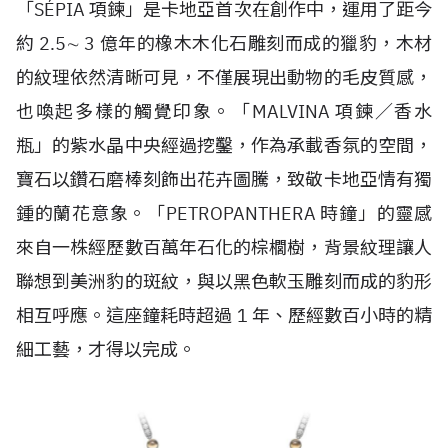
「SÉPIA 項鍊」是卡地亞首次在創作中，運用了距今
約 2.5∼ 3 億年的橡木木化石雕刻而成的獵豹，木材
的紋理依然清晰可見，不僅展現出動物的毛皮質感，
也喚起多樣的觸覺印象。「MALVINA 項鍊／香水
瓶」的紫水晶中央經過挖鑿，作為承載香氛的空間，
寶石以鑽石磨棒刻飾出花卉圖騰，致敬卡地亞情有獨
鍾的蘭花意象。「PETROPANTHERA 時鐘」的靈感
來自一株經歷數百萬年石化的棕櫚樹，背景紋理讓人
聯想到美洲豹的斑紋，與以黑色軟玉雕刻而成的豹形
相互呼應。這座鐘耗時超過 1 年、歷經數百小時的精
細工藝，才得以完成。