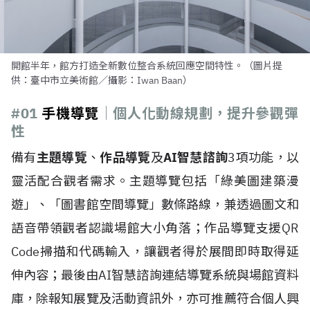
開館半年，館方打造全新數位整合系統回應空間特性。（圖片提
供：臺中市立美術館／攝影：Iwan Baan）
#01
手機導覽
｜
個人化動線規劃，提升參觀彈
性
備有
主題導覽
、
作品導覽
及
AI智慧諮詢
3項功能，以
靈活配合觀者需求。主題導覽包括「綠美圖建築漫
遊」、「圖書館空間導覽」數條路線，兼透過圖文和
語音帶領觀者認識場館大小角落；作品導覽支援QR
Code掃描和代碼輸入，讓觀者得於展間即時取得延
伸內容；最後由AI智慧諮詢連結導覽系統與場館資料
庫，除報知展覽及活動資訊外，亦可推薦符合個人興