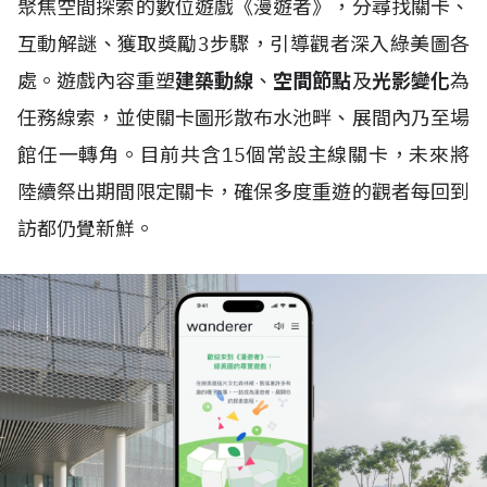
聚焦空間探索的數位遊戲《漫遊者》，分尋找關卡、
互動解謎、獲取獎勵3步驟，引導觀者深入綠美圖各
處。遊戲內容重塑
建築動線
、
空間節點
及
光影變化
為
任務線索，並使關卡圖形散布水池畔、展間內乃至場
館任一轉角。目前共含15個常設主線關卡，未來將
陸續祭出期間限定關卡，確保多度重遊的觀者每回到
訪都仍覺新鮮。