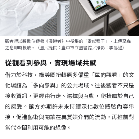
觀者得以將數位遊戲《漫遊者》中搜集的「靈感種子」，上傳至森
之息即時投放。（圖片提供：臺中市立圖書館／攝影：李易暹）
從觀看到參與，實現場域共感
借力於科技，綠美圖扭轉原多偏重「單向觀看」的文
化場館為「多向參與」的公共場域。往後觀者不只是
接收資訊，更經由行走、選擇與互動，爬梳屬於自己
的感受。館方亦期許未來持續深化數位體驗內容串
接，促進藝術與閱讀在異質媒介間的流動，再推前對
當代空間利用可能的想像。