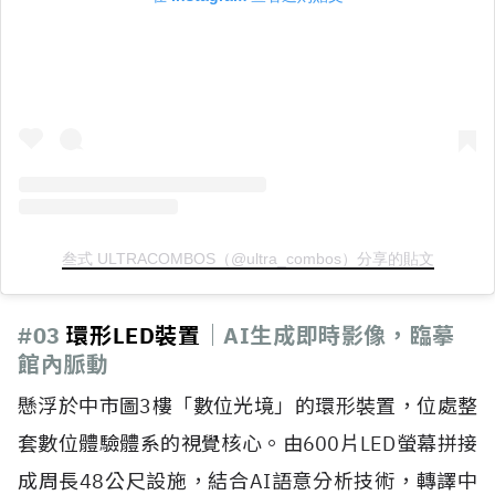
叁式 ULTRACOMBOS（@ultra_combos）分享的貼文
#03
環形LED裝置
｜AI
生成即時影像，臨摹
館內脈動
懸浮於中市圖3樓「數位光境」的環形裝置，位處整
套數位體驗體系的視覺核心。由600片LED螢幕拼接
成周長48公尺設施，結合AI語意分析技術，轉譯中