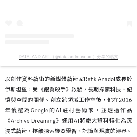
DATALAND.ART（@datalandmuseum）分享的貼文
以創作資料藝術的新媒體藝術家
Refik Anadol
成長於
伊斯坦堡，受《銀翼殺手》啟發，長期探索科技、記
憶與空間的關係。創立跨領域工作室後，他在
2016
年獲選為
Google
的
AI
駐村藝術家，並透過作品
《
Archive Dreaming
》運用
AI
將龐大資料轉化為沉
浸式藝術，持續探索機器學習、記憶與現實的邊界。