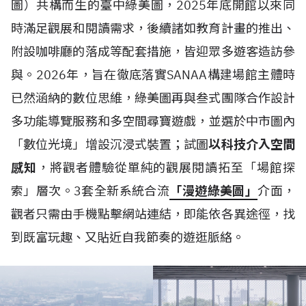
圖）共構而生的臺中綠美圖，2025年底開館以來同
時滿足觀展和閱讀需求，後續諸如教育計畫的推出、
附設咖啡廳的落成等配套措施，皆迎眾多遊客造訪參
與。2026年，旨在徹底落實SANAA構建場館主體時
已然涵納的數位思維，綠美圖再與叁式團隊合作設計
多功能導覽服務和多空間尋寶遊戲，並選於中市圖內
「數位光境」增設沉浸式裝置；試圖
以科技介入空間
感知
，將觀者體驗從單純的觀展閱讀拓至「場館探
索」層次。3套全新系統合流
「漫遊綠美圖」
介面，
觀者只需由手機點擊網站連結，即能依各異途徑，找
到既富玩趣、又貼近自我節奏的遊逛脈絡。