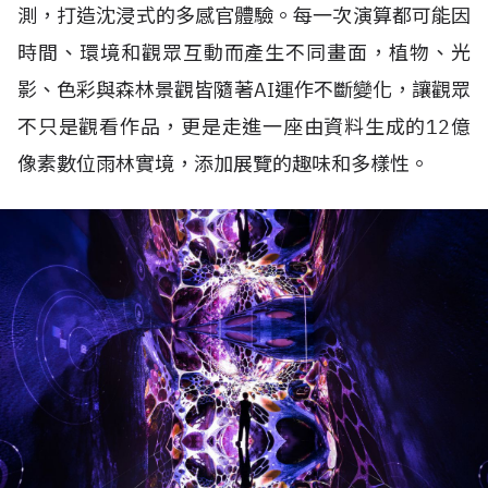
測，打造沈浸式的多感官體驗。每一次演算都可能因
時間、環境和觀眾互動而產生不同畫面，植物、光
影、色彩與森林景觀皆隨著
AI
運作不斷變化，讓觀眾
不只是觀看作品，更是走進一座由資料生成的
12
億
像素數位雨林實境，添加展覽的趣味和多樣性。