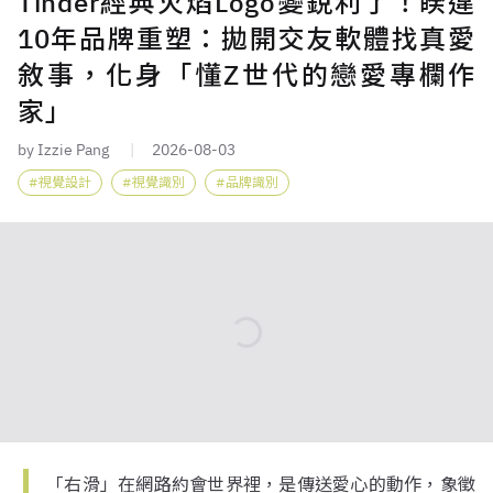
Tinder經典火焰Logo變銳利了！睽違
10年品牌重塑：拋開交友軟體找真愛
敘事，化身「懂Z世代的戀愛專欄作
家」
by Izzie Pang
2026-08-03
視覺設計
視覺識別
品牌識別
「右滑」在網路約會世界裡，是傳送愛心的動作，象徵