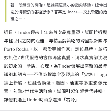
著一段緣分的開端。是誰讓這微小的指尖移動，延伸出
關於情和慾的各種想像？答案是Tinder——交友軟體的始
祖之一。
近日，Tinder迎來十年來首次品牌重塑，試圖拉近與
年輕世代之間的距離。專精品牌策略的跨國設計團隊
Porto Rocha，以「戀愛專欄作家」定位品牌，並巧
妙抓住Z世代厭倦約會卻渴望真愛、渴求真實卻沈浸
於幻象的「矛盾」心理，為Tinder發展出嶄新的品牌
識別和語言——不僅為標準字及經典的「火焰」Logo
換上新貌，也融合動漫、迷因、油畫等多重影像元
素，勾勒Z世代生活群像，試圖引起年輕世代共鳴，
讓他們遇上Tinder時願意選擇「右滑」。