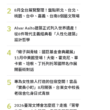
2
8月全台展覽整理！盤點新北、台北、
桃園、台中、嘉義、台南8個藝文現場
3
Alvar Aalto建築正式列入世界遺產！
從8件現代主義經典看「人性化建築」
設計哲學
4
「蠍子與青蛙：國巨基金會典藏展」
11月中美館登場！大衛・霍克尼、畢
卡索、培根、丁托列托等國際名作展
開藝術對話
5
專為女性旅人打造的住宿空間！雲品
「寶桑小町」8月開張，台東女中校長
老宿舍化身日式青旅
6
2026臺灣文博會怎麼逛？走進「第零