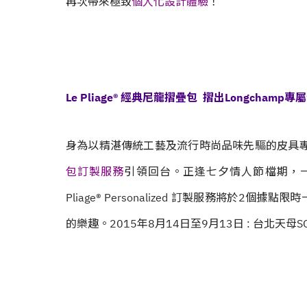
再次帶來極致
個人化設計體驗
！
Le Pliage® 經典尼龍摺疊包 摺出Longchamp
身為以精湛傳統工藝及流行時尚品味先驅的皮具專家 
包訂製服務
引領回台。正逢七夕情人節檔期，一
Pliage® Personalized 訂製服務將於
的樂趣。
2015年8月14日至9月13日 : 台北天母