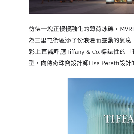
彷彿一塊正慢慢融化的薄荷冰磚，
MVR
為三里屯街區添了份浪漫而靈動的氣息
彩上直觀呼應
Tiffany & Co.
標誌性的「
型，向傳奇珠寶設計師
Elsa Peretti
設計