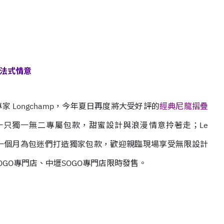
專屬法式情意
Longchamp，今年夏日再度將大受好評的
經典尼龍摺疊
只獨一無二專屬包款，甜蜜設計與浪漫情意拎著走；Le
2個據點限時一個月為包迷們打造獨家包款，歡迎親臨現場享受無限設計
SOGO專門店、
中壢SOGO專門店限時發售。