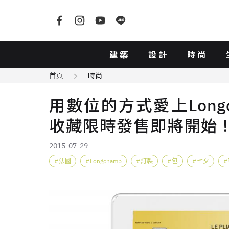
建築
設計
時尚
首頁
時尚
用數位的方式愛上Long
收藏限時發售即將開始
2015-07-29
法國
Longchamp
訂製
包
七夕