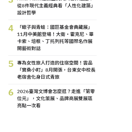
從8件現代主義經典看「人性化建築」
設計哲學
4
「蠍子與青蛙：國巨基金會典藏展」
11月中美館登場！大衛・霍克尼、畢
卡索、培根、丁托列托等國際名作展
開藝術對話
5
專為女性旅人打造的住宿空間！雲品
「寶桑小町」8月開張，台東女中校長
老宿舍化身日式青旅
6
2026臺灣文博會怎麼逛？走進「第零
位元」，文化策展、品牌商展雙展區
亮點一次看