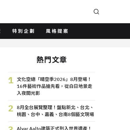
版
特別企劃
風格提案
熱門文章
1
文化空總「晴空季2026」8月登場！
16件藝術作品搶先看，從白日地景走
入夜間光影
2
8月全台展覽整理！盤點新北、台北、
桃園、台中、嘉義、台南8個藝文現場
3
Alvar Aalto建築正式列入世界遺產！