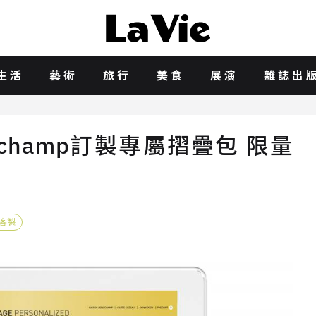
生活
藝術
旅行
美食
展演
雜誌出
champ訂製專屬摺疊包 限量
！
客製