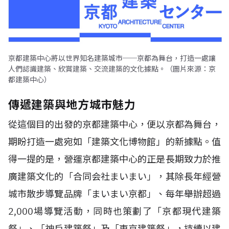
京都建築中心將以世界知名建築城市──京都為舞台，打造一處讓
人們認識建築、欣賞建築、交流建築的文化據點。（圖片來源：京
都建築中心）
傳遞建築與地方城市魅力
從這個目的出發的京都建築中心，便以京都為舞台，
期盼打造一處宛如「建築文化博物館」的新據點。值
得一提的是，營運京都建築中心的正是長期致力於推
廣建築文化的「合同会社まいまい」，其除長年經營
城市散步導覽品牌「まいまい京都」、每年舉辦超過
2,000場導覽活動，同時也策劃了「京都現代建築
祭」、「神戶建築祭」及「東京建築祭」，持續以建