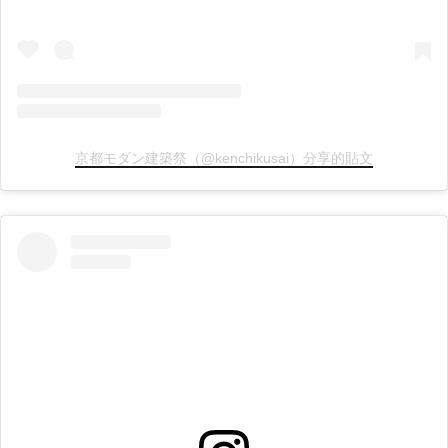
京都モダン建築祭（@kenchikusai）分享的貼文