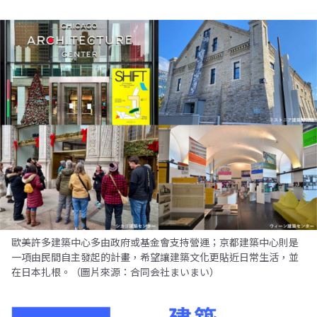
歐美許多建築中心多由政府或基金會支持營運；京都建築中心則是
一項由民間自主發起的計畫，希望讓建築文化更貼近日常生活，並
在日本扎根。（圖片來源：合同会社まいまい）