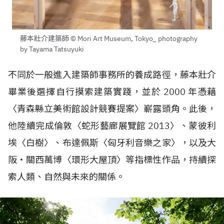
藤本壯介建築師 © Mori Art Museum, Tokyo_ photography
by Tayama Tatsuyuki
不同於一般進入建築師事務所的養成路徑，藤本壯介
畢業後選擇自行摸索建築實踐，並於 2000 年憑藉
〈青森縣立美術館設計競賽提案〉嶄露頭角。此後，
他陸續完成倫敦〈蛇形藝廊展覽館 2013〉、蒙彼利
埃〈白樹〉、布達佩斯〈匈牙利音樂之家〉，以及大
阪・關西萬博〈環形大屋頂〉等指標性作品，持續探
索人類、自然與未來的關係。