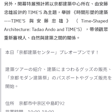
另外，開幕特展預計將以京都建築中心所在、由安藤
忠雄設計的 TIME'S 為主題，舉辦 《時間形塑的建築
——TIME'S 與安藤忠雄》（Time-Shaped
Architecture: Tadao Ando and TIME’S），帶領觀眾
重新審視人、自然與建築之間的關係。
本日「京都建築センター」プレオープンです！
建築ツアーの紹介、建築にまつわるグッズの販売、
「京都モダン建築祭」のパスポートやグッズ販売を
開始。
住所 京都市中京区中島町92
営業時間 10:00-18:00