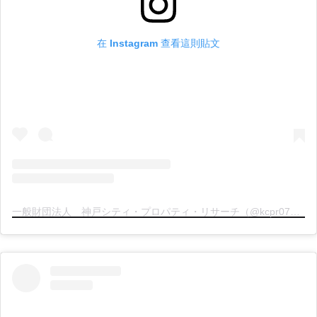
在 Instagram 查看這則貼文
一般財団法人 神戸シティ・プロパティ・リサーチ（@kcpr078）分享的貼文