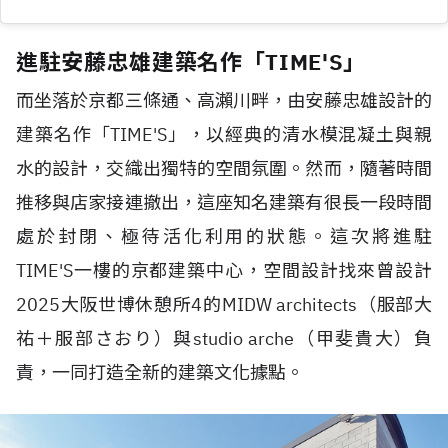
進駐安藤忠雄建築名作「TIME'S」
而坐落於京都三條通、高瀨川畔，由安藤忠雄設計的
建築名作「TIME'S」，以經典的清水模混凝土與親
水的設計，交織出獨特的空間氛圍。然而，隨著時間
推移與店家接連撤出，這座知名建築有很長一段時間
處於封閉、極待活化利用的狀態。這次將進駐
TIME'S一樓的京都建築中心，空間設計找來曾設計
2025大阪世博休憩所4的MIDW architects（服部大
祐＋服部さおり）與studio arche（甲斐貴大）負
責，一同打造全新的建築文化據點。