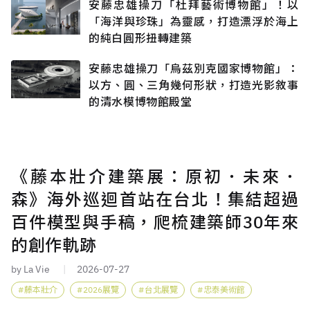
安藤忠雄操刀「杜拜藝術博物館」！以
「海洋與珍珠」為靈感，打造漂浮於海上
的純白圓形扭轉建築
安藤忠雄操刀「烏茲別克國家博物館」：
以方、圓、三角幾何形狀，打造光影敘事
的清水模博物館殿堂
《藤本壯介建築展：原初．未來．
森》海外巡迴首站在台北！集結超過
百件模型與手稿，爬梳建築師30年來
的創作軌跡
by La Vie
2026-07-27
藤本壯介
2026展覽
台北展覽
忠泰美術館