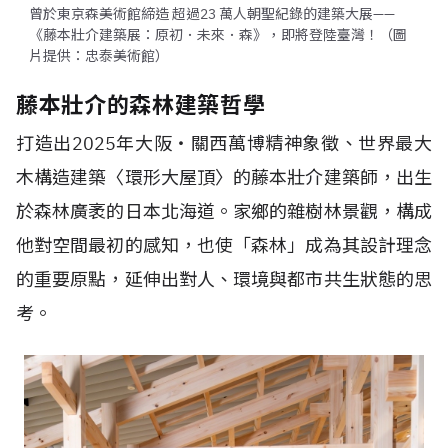
曾於東京森美術館締造 超過23 萬人朝聖紀錄的建築大展——
《藤本壯介建築展：原初．未來．森》，即將登陸臺灣！（圖
片提供：忠泰美術館）
藤本壯介的森林建築哲學
打造出2025年大阪・關西萬博精神象徵、世界最大
木構造建築〈環形大屋頂〉的藤本壯介建築師，出生
於森林廣袤的日本北海道。家鄉的雜樹林景觀，構成
他對空間最初的感知，也使「森林」成為其設計理念
的重要原點，延伸出對人、環境與都市共生狀態的思
考。