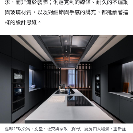
求，而非流於裝飾；俐落克制的線條、耐久的不鏽鋼
與玻璃材質，以及對細節與手感的講究，都延續著這
樣的設計思維。
嘉邸2F以公寓、別墅、社交與家政（保母）廚房四大場景，重新詮