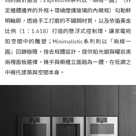
同的設計語言：Expressive系列以「兩框一圓」（界
定櫃體邊界的外框＋環繞煙燻玻璃的內襯框）勾勒鮮
明輪廓，透過手工打磨的不鏽鋼材質，以及依循黃金
比例（1：1.618）打造的懸浮式控制環，讓家電宛
如空間中的雕塑；Minimalistic系列則以「兩線一
圓」回歸極簡，捨去框體設計，提供鉑光銀與曜岩黑
兩種面板選擇，幾乎與櫥櫃立面融為一體，在低調之
中襯托建築與空間本身。