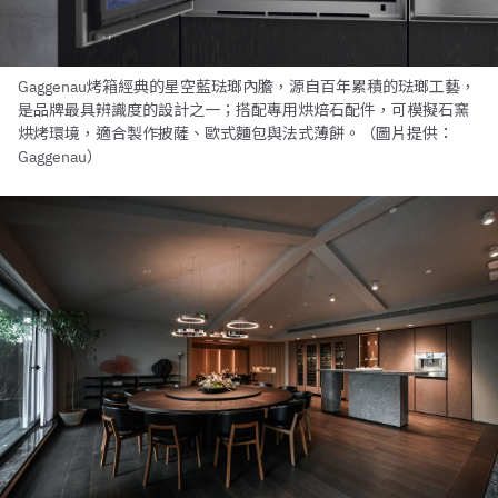
Gaggenau烤箱經典的星空藍琺瑯內膽，源自百年累積的琺瑯工藝，
是品牌最具辨識度的設計之一；搭配專用烘焙石配件，可模擬石窯
烘烤環境，適合製作披薩、歐式麵包與法式薄餅。（圖片提供：
Gaggenau）