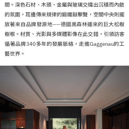
間。深色石材、木頭、金屬與玻璃交織出沉穩而內斂
的氛圍，耳邊傳來規律的鍛鐵敲擊聲，空間中央則擺
放著來自品牌發源地——德國黑森林運來的巨大松樹
樹根。材質、光影與多媒體影像在此交錯，引領訪客
循著品牌340多年的發展脈絡，走進Gaggenau的工
藝世界。