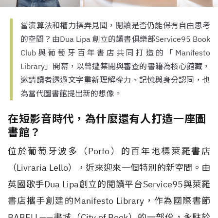
當演算法和權力操弄見聞，閱讀是否仍能保有自由思考
的空間？由Dua Lipa 創立的讀書俱樂部Service95 Book
Club與葡萄牙百年書店共同打造的「Manifesto
Library」開幕，以曾遭禁閱與審查的書籍為核心館藏，
邀請讀者透過文字重新理解權力、記憶與身分認同，也
為當代圖書館提出新的想像。
在短影音時代，為什麼還有人打造一座圖
書館？
位於葡萄牙波多（
Porto
）的百年地標萊羅書店
（
Livraria Lello
），近來迎來一個特別的新空間。由
英國歌手
Dua Lipa
創立的閱讀平台
Service95
與萊羅
書店攜手創建的
Manifesto Library
，作為國際書節
BABELL
——書城（
City of Book
）的一部份，永駐於