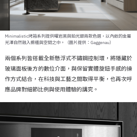
Minimalistic烤箱系列提供曜岩黑與鉑光銀兩款色選，以內斂的金屬
光澤自然融入櫥櫃與空間之中。（圖片提供：Gaggenau）
兩個系列皆搭載全新懸浮式不鏽鋼控制環，將隱藏於
玻璃面板後方的數位介面，與保留實體旋鈕手感的操
作方式結合，在科技與工藝之間取得平衡，也再次呼
應品牌對細節比例與使用體驗的講究。