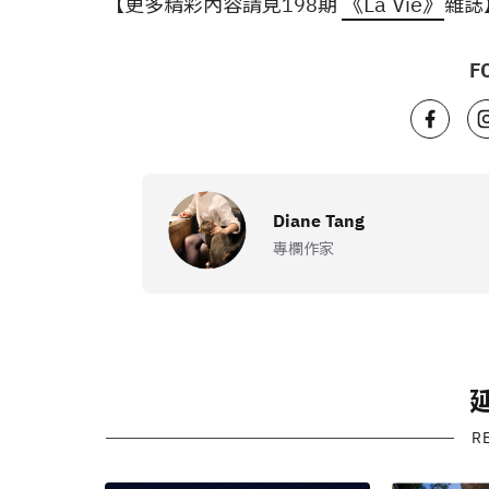
《La Vie》
【更多精彩內容請見
198期
雜誌
F
Diane Tang
專欄作家
R