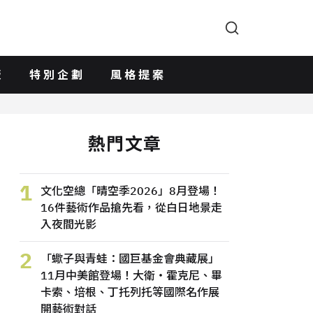
版
特別企劃
風格提案
熱門文章
1
文化空總「晴空季2026」8月登場！
16件藝術作品搶先看，從白日地景走
入夜間光影
2
「蠍子與青蛙：國巨基金會典藏展」
11月中美館登場！大衛・霍克尼、畢
卡索、培根、丁托列托等國際名作展
開藝術對話