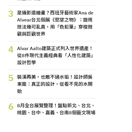
3
是攝影還繪畫？西班牙藝術家Ana de
Alvear台北個展《慾望之物》：錯視
技法幾可亂真，用「色鉛筆」穿梭微
觀與巨觀世界
4
Alvar Aalto建築正式列入世界遺產！
從8件現代主義經典看「人性化建築」
設計哲學
5
裝潢再美，也敵不過水垢！設計師吳
東龍：真正的設計，從看不見的水開
始
6
8月全台展覽整理！盤點新北、台北、
桃園、台中、嘉義、台南8個藝文現場