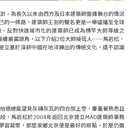
王澍，為長久以來由西方及日本建築師盤據舞台的情況
己的一條路，
建築師
王澍的聲名更是一舉遠播至全球
類、反對快速城市化的建築師已成為標竿大師等級之
接續展露頭角，以下介紹2位大師接班人──馬岩松、
是立基於深耕中國在地
淬鍊出的
傳統文化，還不認識
，抬頭總能望見灰磚灰瓦的四合院上空，覆蓋著熟悉且
，馬岩松於2004年返回北京建立MAD建築師事務
學習凝聚，那麼家鄉北京便是最好的原點，於是仍選