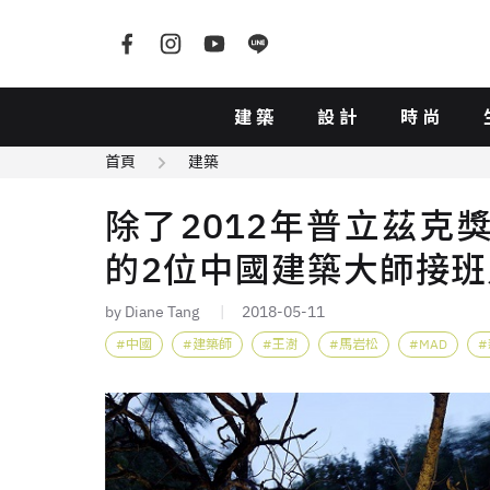
建築
設計
時尚
首頁
建築
除了2012年普立茲克
的2位中國建築大師接
by Diane Tang
2018-05-11
中國
建築師
王澍
馬岩松
MAD