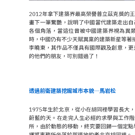
2012年拿下建築界最高榮譽普立茲克獎的
畫下一筆驚艷，說明了中國當代建築走出自
各個角落，當這位曾被中國建築界視為異
時，中國仍有不少天賦異稟的建築新星等著
李曉東，其作品不僅具有國際觀及
創意
，更
的他們的朋友，可別錯過了！
透過前衛建築挖掘城市本貌─馬岩松
1975年生於北京，從小在胡同裡學習長大
蔚藍的天。在走完人生必經的求學與工作階段
所，由於動態的移動，終究要回歸一個定點
擇將事務所坐落於那道地的老北京胡同裡。