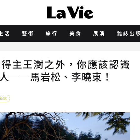
生活
藝術
旅行
美食
展演
雜誌出
獎得主王澍之外，你應該認識
班人──馬岩松、李曉東！
新銳