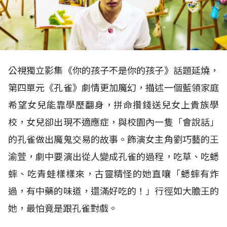
公視獨立影集《你的孩子不是你的孩子》話題延燒，
第四單元《孔雀》劇情更加魔幻，描述一個藍領家庭
希望女兒能靠學歷翻身，拼命攢錢送兒女上貴族學
校，女兒卻出現不適應症，與校園內一隻「會說話」
的孔雀做出魔鬼交易的故事。飾演女主角劉巧藝的王
渝萱，劇中要演出從人變成孔雀的過程，吃草、吃蟋
蟀、吃青蛙樣樣來，古靈精怪的她直嚷「蟋蟀有炸
過，有中藥的味道，還滿好吃的！」行徑如大膽王的
她，最怕竟是跟孔雀對戲。