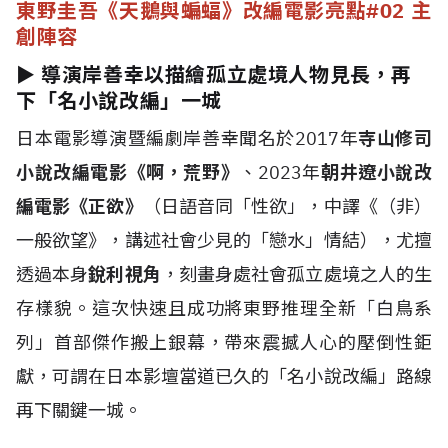
東野圭吾《天鵝與蝙蝠》改編電影亮點
#02 主
創陣容
► 導演岸善幸以描繪孤立處境人物見長，再
下「名小說改編」一城
日本電影導演暨編劇岸善幸聞名於2017年
寺山修司
小說改編電影《啊，荒野》
、2023年
朝井遼小說改
編電影《正欲》
（日語音同「性欲」，中譯《（非）
一般欲望》，講述社會少見的「戀水」情結），尤擅
透過本身
銳利視角
，刻畫身處社會孤立處境之人的生
存樣貌。這次快速且成功將東野推理全新「白鳥系
列」首部傑作搬上銀幕，帶來震撼人心的壓倒性鉅
獻，可謂在日本影壇當道已久的「名小說改編」路線
再下關鍵一城。