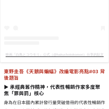
映画『白鳥とコウモリ』公式（@hakuchotokomori）分享的貼文
東野圭吾《天鵝與蝙蝠》改編電影亮點
#03 背
後題旨
► 承經典舊作精神，代表性暢銷作家多度聚
焦「罪與罰」核心
身為在日本國內累計發行量突破億冊的代表性暢銷作