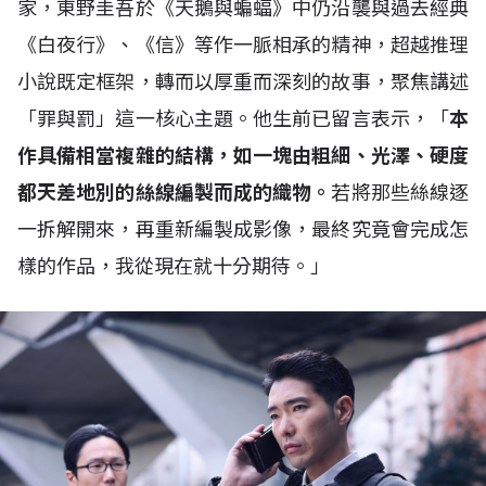
家，東野圭吾於《天鵝與蝙蝠》中仍沿襲與過去經典
《白夜行》、《信》等作一脈相承的精神，超越推理
小說既定框架，轉而以厚重而深刻的故事，聚焦講述
「罪與罰」這一核心主題。他生前已留言表示，「
本
作具備相當複雜的結構，如一塊由粗細、光澤、硬度
都天差地別的絲線編製而成的織物。
若將那些絲線逐
一拆解開來，再重新編製成影像，最終究竟會完成怎
樣的作品，我從現在就十分期待。」