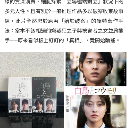
線的資深演員，細膩探索「立場極端對立」狀況下的
多元人性。且有別於一般推理作品多以破案收束故事
線，此片全然忠於原著「始於破案」的獨特寫作手
法：當本不該相遇的嫌疑犯之子與被害者之女並肩攜
手——原來看似板上釘釘的「真相」，竟開始動搖。