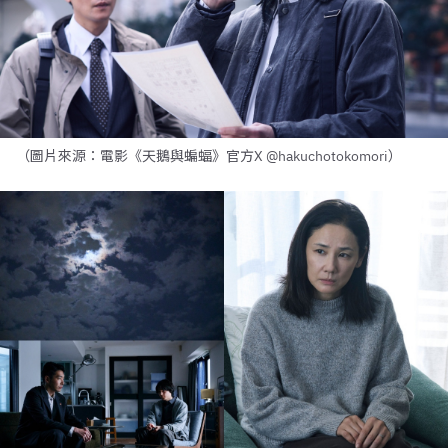
（圖片來源：電影《天鵝與蝙蝠》官方X @hakuchotokomori）