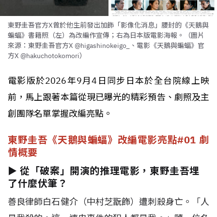
東野圭吾官方X曾於他生前發出加飾「影像化消息」腰封的《天鵝與
蝙蝠》書籍照（左）為改編作宣傳；右為日本版電影海報。（圖片
來源：東野圭吾官方X @higashinokeigo_、電影《天鵝與蝙蝠》官
方X @hakuchotokomori）
電影版於2026年9月4日同步日本於全台院線上映
前，馬上跟著本篇從現已曝光的精彩預告、劇照及主
創團隊名單掌握改編亮點。
東野圭吾《天鵝與蝙蝠》改編電影亮點#01 劇
情概要
► 從「破案」開演的推理電影，東野圭吾埋
了什麼伏筆？
善良律師白石健介（中村芝翫飾）遭刺殺身亡。「人