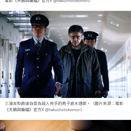
電影《天鵝與蝙蝠》官方X @hakuchotokomori）
三浦友和飾演自首為殺人兇手的男子倉木達郎。（圖片來源：電影
《天鵝與蝙蝠》官方X @hakuchotokomori）