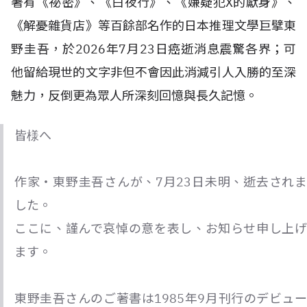
著有《祕密》、《白夜行》、《嫌疑犯X的獻身》、
《解憂雜貨店》等百餘部名作的日本推理文學巨擘東
野圭吾，於2026年7月23日癌逝消息震驚各界；可
他留給現世的文字非但不會因此消減引人入勝的至深
魅力，反倒更為眾人所深刻回憶與長久記憶。
皆様へ
作家・東野圭吾さんが、7月23日未明、逝去されま
した。
ここに、謹んで哀悼の意を表し、お知らせ申し上げ
ます。
東野圭吾さんのご著書は1985年9月刊行のデビュー