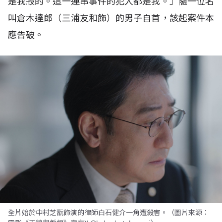
是我殺的。這一連串事件的犯人都是我。」隨一位名
叫倉木達郎（三浦友和飾）的男子自首，該起案件本
應告破。
全片始於中村芝翫飾演的律師白石健介一角遭殺害。（圖片來源：