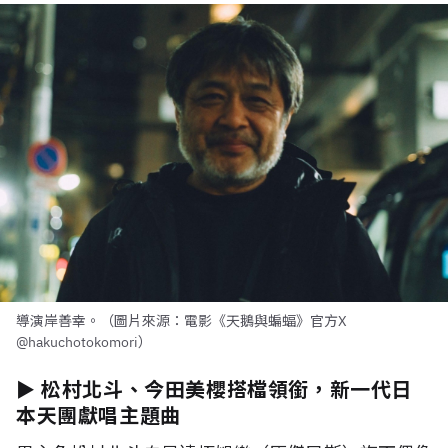
導演岸善幸。（圖片來源：電影《天鵝與蝙蝠》官方X
@hakuchotokomori）
► 松村北斗、今田美櫻搭檔領銜，新一代日
本天團獻唱主題曲