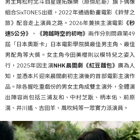
男主角松村北斗自星達拓娛樂（原傑尼斯）旗下偶像
組合SixTONES出道，2022年通過動畫電影《鈴芽之
旅》配音走上演員之路。2026年兼挾主演電影
《秒
速5公分》
、
《跨越時空的初吻》
兩作分別問鼎第49
屆「日本奧斯卡」日本電影學院獎最佳男主角、最佳
男配角等大獎。女主角今田美櫻則以模特兒之姿入
行，2025年因主演
NHK晨間劇《紅豆麵包》
廣為人
知，並憑本片迎來晨間劇初主演後的首部電影主演作
品。除各握吃重戲份的男女主角成雙主演外，全體演
出陣容尚包括三浦友和、中村芝翫、柄本佑、前原
滉、井川遙、吉田羊、風吹純等一眾實力派演員。