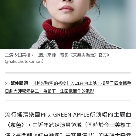
主演今田美櫻。（圖片來源：電影《天鵝與蝙蝠》官方X
@hakuchotokomori）
>>
延伸閱讀
：
《跨越時空的初吻》7/11在台上映！松隆子四度攜手
日劇大師坂元裕二，為留下一生回憶而作的電影
流行搖滾樂團Mrs. GREEN APPLE所演唱的主題曲
〈灰色〉
，由近年跨足演員領域（同時於今田美櫻主
演之晨間劇《紅豆麵包》中客串演出）的主唱
大森元