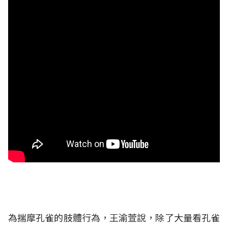
為揣摩孔雀的肢體行為，王渝萱說，除了大量看孔雀