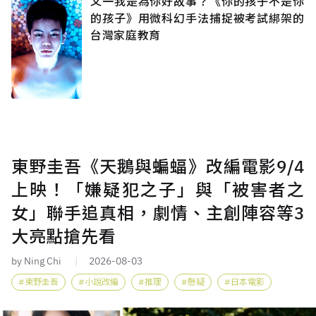
又一我是為你好故事？《你的孩子不是你
的孩子》用微科幻手法捕捉被考試綁架的
台灣家庭教育
東野圭吾《天鵝與蝙蝠》改編電影9/4
上映！「嫌疑犯之子」與「被害者之
女」聯手追真相，劇情、主創陣容等3
大亮點搶先看
by Ning Chi
2026-08-03
東野圭吾
小說改編
推理
懸疑
日本電影