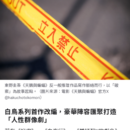
東野圭吾《天鵝與蝙蝠》反一般推理作品寫作脈絡而行，以「破
案」為故事起點。（圖片來源：電影《天鵝與蝙蝠》官方X
@hakuchotokomori）
白鳥系列首作改編，豪華陣容匯聚打造
「人性群像劇」