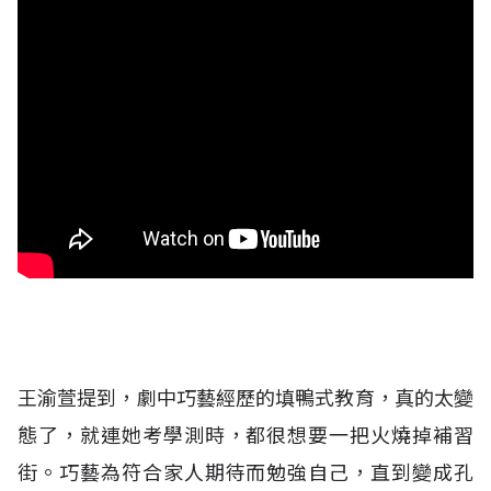
王渝萱提到，劇中巧藝經歷的填鴨式教育，真的太變
態了，就連她考學測時，都很想要一把火燒掉補習
街。巧藝為符合家人期待而勉強自己，直到變成孔