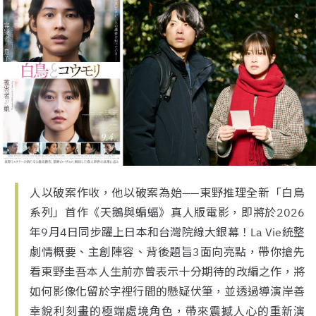
人以破案作收，他以破案為始——東野推理全新「白鳥
系列」首作《天鵝與蝙蝠》真人版電影，即將於2026
年9月4日同步躍上日本和台灣院線大銀幕！La Vie統整
劇情概要、主創陣容、背後題旨3面向亮點，帶你搶先
看東野圭吾本人生前亦曾表示十分期待的改編之作，將
如何影像化留於字裡行間的懸疑伏筆，並透過導演岸善
幸銳利刻畫的極端處境角色，帶來震撼人心的重新演