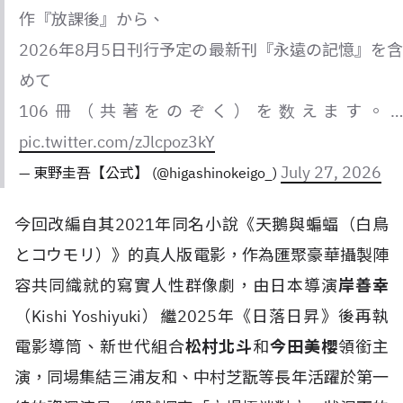
作『放課後』から、
2026年8月5日刊行予定の最新刊『永遠の記憶』を含
めて
106冊（共著をのぞく）を数えます。…
pic.twitter.com/zJlcpoz3kY
July 27, 2026
— 東野圭吾【公式】 (@higashinokeigo_)
今回改編自其2021年同名小說《天鵝與蝙蝠（白鳥
とコウモリ）》的真人版電影，作為匯聚豪華攝製陣
容共同織就的寫實人性群像劇，由日本導演
岸善幸
（Kishi Yoshiyuki）繼2025年《日落日昇》後再執
電影導筒、新世代組合
松村北斗
和
今田美櫻
領銜主
演，同場集結三浦友和、中村芝翫等長年活躍於第一