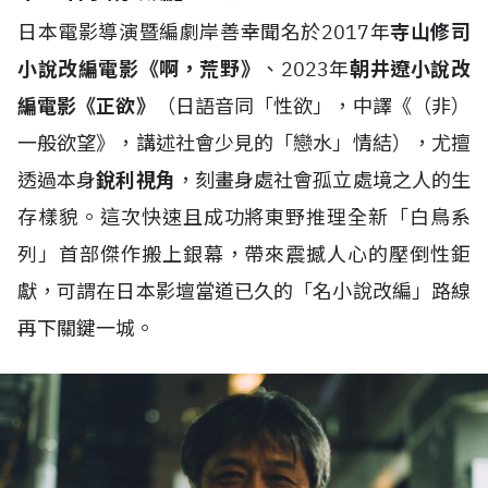
日本電影導演暨編劇岸善幸聞名於2017年
寺山修司
小說改編電影《啊，荒野》
、2023年
朝井遼小說改
編電影《正欲》
（日語音同「性欲」，中譯《（非）
一般欲望》，講述社會少見的「戀水」情結），尤擅
透過本身
銳利視角
，刻畫身處社會孤立處境之人的生
存樣貌。這次快速且成功將東野推理全新「白鳥系
列」首部傑作搬上銀幕，帶來震撼人心的壓倒性鉅
獻，可謂在日本影壇當道已久的「名小說改編」路線
再下關鍵一城。