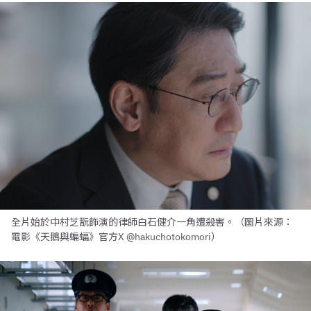
全片始於中村芝翫飾演的律師白石健介一角遭殺害。（圖片來源：
電影《天鵝與蝙蝠》官方X @hakuchotokomori）