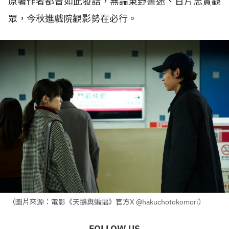
原著作者都曾如此發話，無論東野書迷、日片忠實觀
眾，今秋進戲院觀影勢在必行。
（圖片來源：電影《天鵝與蝙蝠》官方X @hakuchotokomori）
FOLLOW US