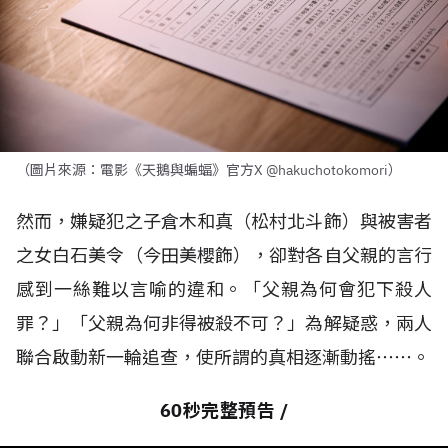
（圖片來源：電影《天鵝與蝙蝠》官方X @hakuchotokomori）
然而，嫌疑犯之子倉木和真（松村北斗飾）與被害者
之女白石美令（今田美櫻飾），卻對各自父親的言行
感到一絲難以言喻的違和。「父親為何會犯下殺人
罪？」「父親為何非得被殺不可？」為解疑惑，兩人
聯合啟動新一輪追查，使所謂的真相逐漸動搖⋯⋯。
60秒完整預告 /