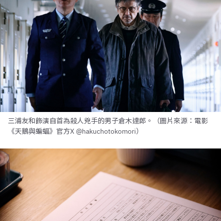
三浦友和飾演自首為殺人兇手的男子倉木達郎。（圖片來源：電影
《天鵝與蝙蝠》官方X @hakuchotokomori）