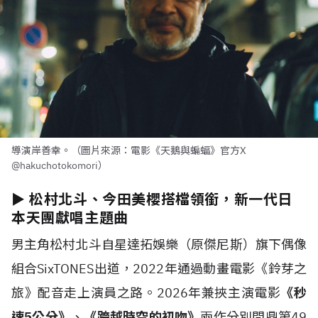
導演岸善幸。（圖片來源：電影《天鵝與蝙蝠》官方X
@hakuchotokomori）
► 松村北斗、今田美櫻搭檔領銜，新一代日
本天團獻唱主題曲
男主角松村北斗自星達拓娛樂（原傑尼斯）旗下偶像
組合SixTONES出道，2022年通過動畫電影《鈴芽之
旅》配音走上演員之路。2026年兼挾主演電影
《秒
速5公分》
、
《跨越時空的初吻》
兩作分別問鼎第49