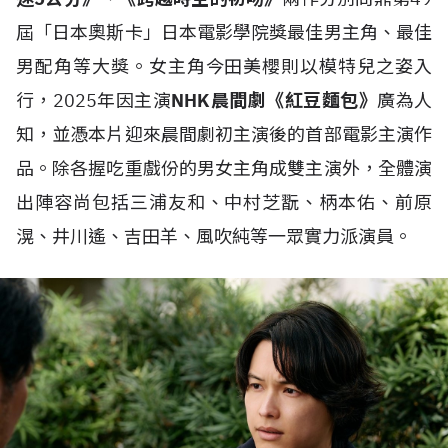
屆「日本奧斯卡」日本電影學院獎最佳男主角、最佳
男配角等大獎。女主角今田美櫻則以模特兒之姿入
行，2025年因主演
NHK晨間劇《紅豆麵包》
廣為人
知，並憑本片迎來晨間劇初主演後的首部電影主演作
品。除各握吃重戲份的男女主角成雙主演外，全體演
出陣容尚包括三浦友和、中村芝翫、柄本佑、前原
滉、井川遙、吉田羊、風吹純等一眾實力派演員。