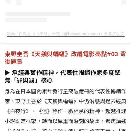
映画『白鳥とコウモリ』公式（@hakuchotokomori）分享的貼文
東野圭吾《天鵝與蝙蝠》改編電影亮點
#03 背
後題旨
► 承經典舊作精神，代表性暢銷作家多度聚
焦「罪與罰」核心
身為在日本國內累計發行量突破億冊的代表性暢銷作
家，東野圭吾於《天鵝與蝙蝠》中仍沿襲與過去經典
《白夜行》、《信》等作一脈相承的精神，超越推理
小說既定框架，轉而以厚重而深刻的故事，聚焦講述