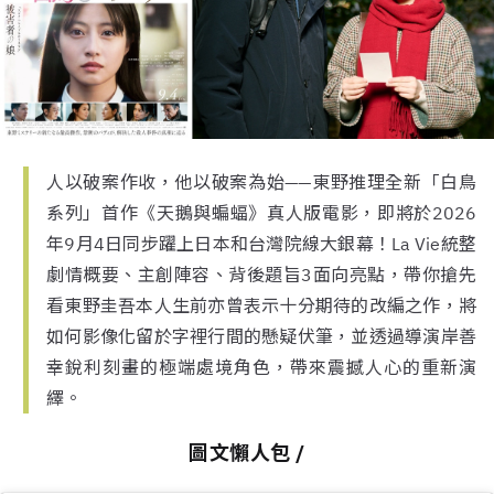
人以破案作收，他以破案為始——東野推理全新「白鳥
系列」首作《天鵝與蝙蝠》真人版電影，即將於2026
年9月4日同步躍上日本和台灣院線大銀幕！La Vie統整
劇情概要、主創陣容、背後題旨3面向亮點，帶你搶先
看東野圭吾本人生前亦曾表示十分期待的改編之作，將
如何影像化留於字裡行間的懸疑伏筆，並透過導演岸善
幸銳利刻畫的極端處境角色，帶來震撼人心的重新演
繹。
圖文懶人包 /