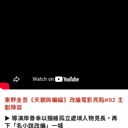
東野圭吾《天鵝與蝙蝠》改編電影亮點
#02 主
創陣容
► 導演岸善幸以描繪孤立處境人物見長，再
下「名小說改編」一城