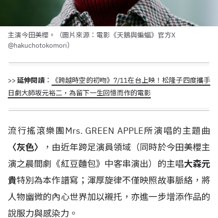
主演今田美櫻。（圖片來源：電影《天鵝與蝙蝠》官方X
@hakuchotokomori）
>>
延伸閱讀
：
《跨越時空的初吻》7/11在台上映！松隆子四度攜手
日劇大師坂元裕二，為留下一生回憶而作的電影
流行搖滾樂團Mrs. GREEN APPLE所演唱的主題曲
〈灰色〉
，由近年跨足演員領域（同時於今田美櫻主
演之晨間劇《紅豆麵包》中客串演出）的主唱
大森元
貴
特別為本作譜寫；渾厚旋律不僅映照故事脈絡，將
人物幽微的內心世界加以襯托，亦進一步增添作品的
說服力與感染力。