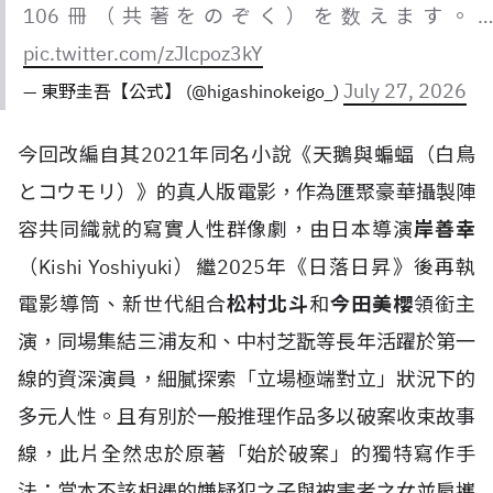
106冊（共著をのぞく）を数えます。…
pic.twitter.com/zJlcpoz3kY
July 27, 2026
— 東野圭吾【公式】 (@higashinokeigo_)
今回改編自其2021年同名小說《天鵝與蝙蝠（白鳥
とコウモリ）》的真人版電影，作為匯聚豪華攝製陣
容共同織就的寫實人性群像劇，由日本導演
岸善幸
（Kishi Yoshiyuki）繼2025年《日落日昇》後再執
電影導筒、新世代組合
松村北斗
和
今田美櫻
領銜主
演，同場集結三浦友和、中村芝翫等長年活躍於第一
線的資深演員，細膩探索「立場極端對立」狀況下的
多元人性。且有別於一般推理作品多以破案收束故事
線，此片全然忠於原著「始於破案」的獨特寫作手
法：當本不該相遇的嫌疑犯之子與被害者之女並肩攜