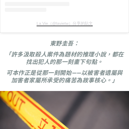
La Vie（@lavietw）分享的貼文
東野圭吾：
「許多汲取殺人案件為題材的推理小說，都在
找出犯人的那一刻畫下句點。
可本作正是從那一刻開始——以被害者遺屬與
加害者家屬所承受的痛苦為故事核心。」