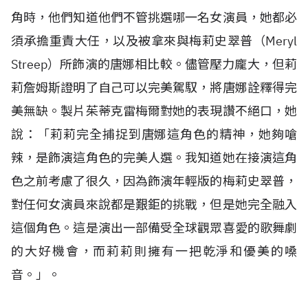
角時，他們知道他們不管挑選哪一名女演員，她都必
須承擔重責大任，以及被拿來與梅莉史翠普（Meryl
Streep
）所飾演的唐娜相比較。儘管壓力龐大，但莉
莉詹姆斯證明了自己可以完美駕馭，將唐娜詮釋得完
美無缺。製片茱蒂克雷梅爾對她的表現讚不絕口，她
說：「莉莉完全捕捉到唐娜這角色的精神，她夠嗆
辣，是飾演這角色的完美人選。我知道她在接演這角
色之前考慮了很久，因為飾演年輕版的梅莉史翠普，
對任何女演員來說都是艱鉅的挑戰，但是她完全融入
這個角色。這是演出一部備受全球觀眾喜愛的歌舞劇
的大好機會，而莉莉則擁有一把乾淨和優美的嗓
音。」。