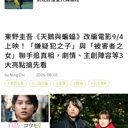
東野圭吾《天鵝與蝙蝠》改編電影9/4
上映！「嫌疑犯之子」與「被害者之
女」聯手追真相，劇情、主創陣容等3
大亮點搶先看
by Ning Chi
2026-08-03
東野圭吾
小說改編
推理
懸疑
日本電影