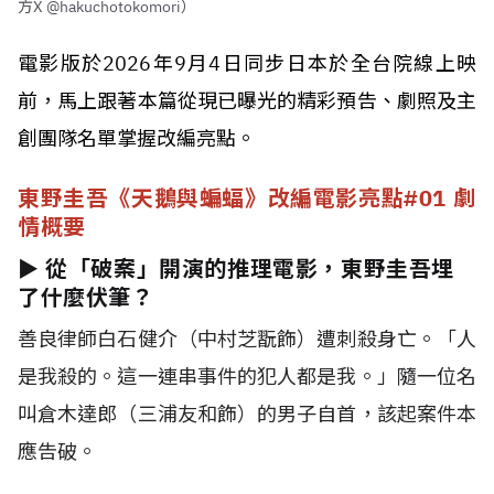
方X @hakuchotokomori）
電影版於2026年9月4日同步日本於全台院線上映
前，馬上跟著本篇從現已曝光的精彩預告、劇照及主
創團隊名單掌握改編亮點。
東野圭吾《天鵝與蝙蝠》改編電影亮點#01 劇
情概要
► 從「破案」開演的推理電影，東野圭吾埋
了什麼伏筆？
善良律師白石健介（中村芝翫飾）遭刺殺身亡。「人
是我殺的。這一連串事件的犯人都是我。」隨一位名
叫倉木達郎（三浦友和飾）的男子自首，該起案件本
應告破。