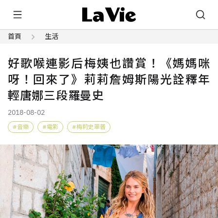
首頁
生活
好歌喉連影后梅姨也讚賞！《媽媽咪
呀！回來了》莉莉詹姆斯陽光詮釋年
輕唐娜三段羅曼史
2018-08-02
音樂
電影
梅莉史翠普