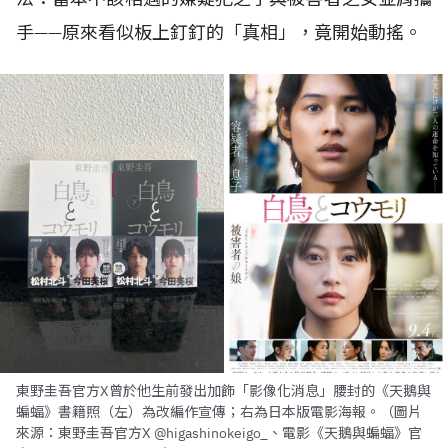
手——原來看似板上釘釘的「真相」，竟開始動搖。
東野圭吾官方X曾於他生前發出加飾「影像化消息」腰封的《天鵝與
蝙蝠》書籍照（左）為改編作宣傳；右為日本版電影海報。（圖片
來源：東野圭吾官方X @higashinokeigo_、電影《天鵝與蝙蝠》官