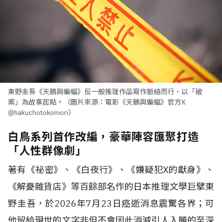
東野圭吾《天鵝與蝙蝠》反一般推理作品寫作脈絡而行，以「破
案」為故事起點。（圖片來源：電影《天鵝與蝙蝠》官方X
@hakuchotokomori）
白鳥系列首作改編，豪華陣容匯聚打造
「人性群像劇」
著有《祕密》、《白夜行》、《嫌疑犯X的獻身》、
《解憂雜貨店》等百餘部名作的日本推理文學巨擘東
野圭吾，於2026年7月23日癌逝消息震驚各界；可
他留給現世的文字非但不會因此消減引人入勝的至深