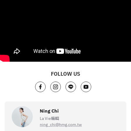
FOLLOW US
Ning Chi
La Vie編輯
ning_chi@hmg.com.tw