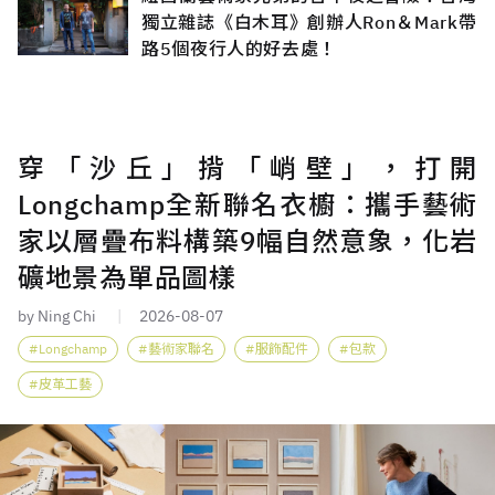
獨立雜誌《白木耳》創辦人Ron＆Mark帶
路5個夜行人的好去處！
穿「沙丘」揹「峭壁」，打開
Longchamp全新聯名衣櫥：攜手藝術
家以層疊布料構築9幅自然意象，化岩
礦地景為單品圖樣
by Ning Chi
2026-08-07
Longchamp
藝術家聯名
服飾配件
包款
皮革工藝