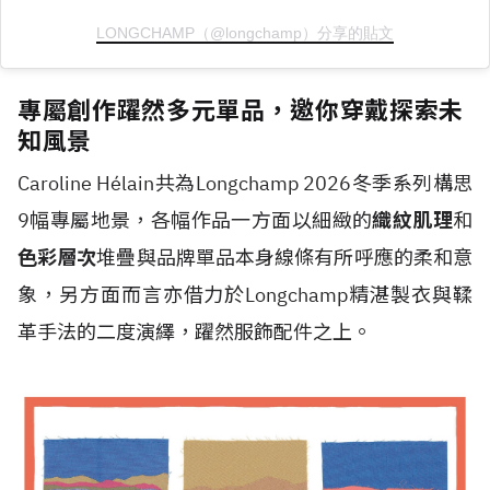
LONGCHAMP（@longchamp）分享的貼文
專屬創作躍然多元單品，邀你穿戴探索未
知風景
Caroline H
é
lain共為Longchamp 2026冬季系列構思
9幅專屬地景，各幅作品一方面以細緻的
織紋肌理
和
色彩層次
堆疊與品牌單品本身線條有所呼應的柔和意
象，另方面而言亦借力於Longchamp精湛製衣與鞣
革手法的二度演繹，躍然服飾配件之上。