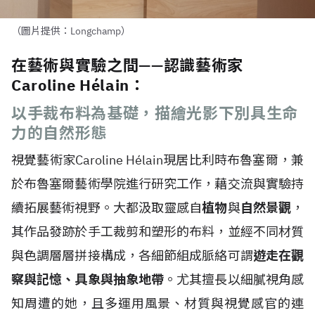
（圖片提供：Longchamp）
在藝術與實驗之間——認識藝術家
Caroline Hélain：
以手裁布料為基礎，描繪光影下別具生命
力的自然形態
視覺藝術家Caroline H
é
lain現居比利時布魯塞爾，兼
於布魯塞爾藝術學院進行研究工作，藉交流與實驗持
續拓展藝術視野。大都汲取靈感自
植物
與
自然景觀
，
其作品發跡於手工裁剪和塑形的布料，並經不同材質
與色調層層拼接構成，各細節組成脈絡可謂
遊走在觀
察與記憶、具象與抽象地帶
。尤其擅長以細膩視角感
知周遭的她，且多運用風景、材質與視覺感官的連