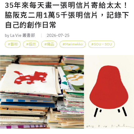
35年來每天畫一張明信片寄給太太！
脇阪克二用1萬5千張明信片，記錄下
自己的創作日常
by La Vie 叢書部
2026-07-25
藝術
設計
織品
Marimekko
SOU・SOU