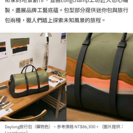
術家的地景創作，並由Longchamp工坊匠人悉心縫
製，盡展品牌工藝底蘊。包型部分提供迷你包與旅行
包兩種，邀人們踏上探索未知風景的旅程。
Daylong旅行包（礦物色），參考價格 NT$86,300。（圖片提供：