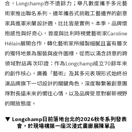
合，Longchamp亦不遺餘力；舉凡數度攜手多元藝
術家推出聯名系列、連年攜各式挑戰工藝邊界的創意
家具進軍米蘭設計週，比比皆是實例。本季，品牌懷
抱感性與好奇心，首度與比利時視覺藝術家Caroline
H
é
lain展開合作，轉化藝術家所縫製細膩且富有層次
的獨特地景為服裝與皮件圖樣，從而以滿含詩意的跨
領域對話再次印證：作為Longchamp成立70餘年來
的創作核心，廣義「藝術」及其多元表現形式始終扮
演品牌旗下一切設計的關鍵角色，深度聯繫著創意團
隊對長遠未來的嚮往心情，以及品牌受眾對嶄新視野
的開放態度。
▼ Longchamp日前落地台北的
2026
秋冬系列發表
會，於現場構築一座沉浸式畫廊展陳單品