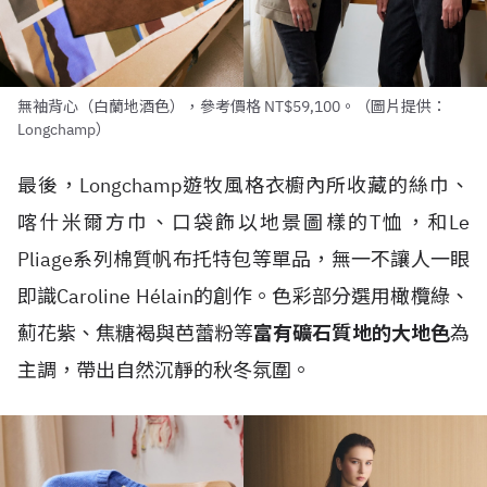
無袖背心（白蘭地酒色），參考價格 NT$59,100。（圖片提供：
Longchamp）
最後，Longchamp遊牧風格衣櫥內所收藏的絲巾、
喀什米爾方巾、口袋飾以地景圖樣的T恤，和Le
Pliage系列棉質帆布托特包等單品，無一不讓人一眼
即識Caroline Hélain的創作。色彩部分選用橄欖綠、
薊花紫、焦糖褐與芭蕾粉等
富有礦石質地的大地色
為
主調，帶出自然沉靜的秋冬氛圍。