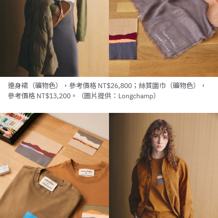
連身裙（礦物色），參考價格 NT$26,800；絲質圍巾（礦物色），
參考價格 NT$13,200。（圖片提供：Longchamp）