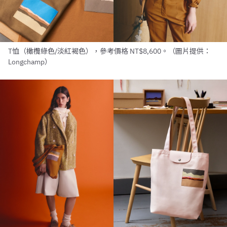
T恤（橄欖綠色/淡紅褐色），參考價格 NT$8,600。（圖片提供：
Longchamp）