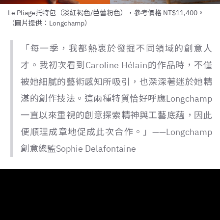
Le Pliage托特包（淡紅褐色/芭蕾粉色），參考價格 NT$11,400。
（圖片提供：Longchamp）
「每一季，我都熱衷於發掘不同領域的創意人
才。我初次看到Caroline Hélain的作品時，不僅
被她細膩的藝術感知所吸引，也深深著迷於她精
湛的創作技法。這兩種特質恰好呼應Longchamp
一直以來重視的創意探索精神與工藝底蘊，因此
便順理成章地促成此次合作。」——Longchamp
創意總監Sophie Delafontaine