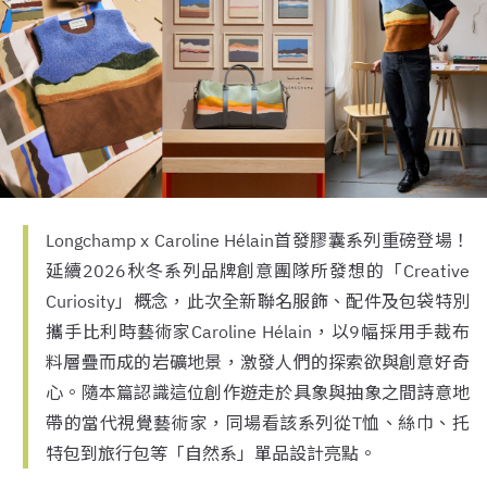
Longchamp x Caroline Hélain首發膠囊系列重磅登場！
延續2026秋冬系列品牌創意團隊所發想的「Creative
Curiosity」概念，此次全新聯名服飾、配件及包袋特別
攜手比利時藝術家Caroline Hélain，以9幅採用手裁布
料層疊而成的岩礦地景，激發人們的探索欲與創意好奇
心。隨本篇認識這位創作遊走於具象與抽象之間詩意地
帶的當代視覺藝術家，同場看該系列從T恤、絲巾、托
特包到旅行包等「自然系」單品設計亮點。