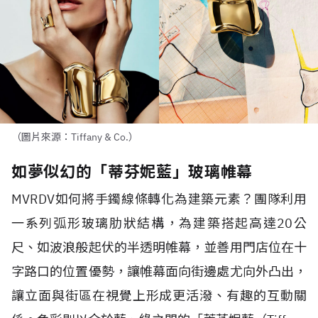
（圖片來源：Tiffany & Co.）
如夢似幻的「蒂芬妮藍」玻璃帷幕
MVRDV
如何將手鐲線條轉化為建築元素？團隊利用
一系列弧形玻璃肋狀結構，為建築搭起高達
20
公
尺、如波浪般起伏的半透明帷幕，並善用門店位在十
字路口的位置優勢，讓帷幕面向街邊處尤向外凸出，
讓立面與街區在視覺上形成更活潑、有趣的互動關