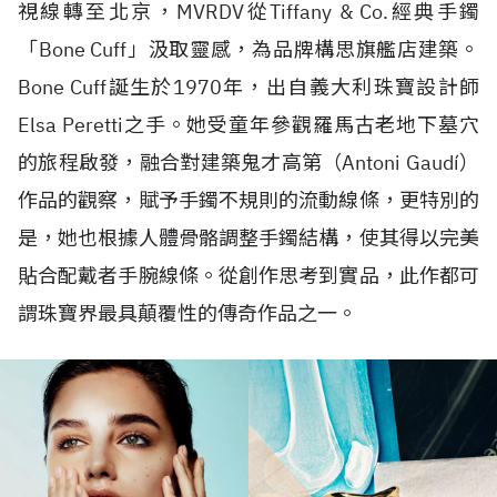
視線轉至北京，
MVRDV
從
Tiffany & Co.
經典手鐲
「
Bone Cuff
」汲取靈感，為品牌構思旗艦店建築。
Bone Cuff
誕生於
1970
年，出自義大利珠寶設計師
Elsa Peretti
之手。她受童年參觀羅馬古老地下墓穴
的旅程啟發，融合對建築鬼才高第（
Antoni Gaudí
）
作品的觀察，賦予手鐲不規則的流動線條，更特別的
是，她也根據人體骨骼調整手鐲結構，使其得以完美
貼合配戴者手腕線條。從創作思考到實品，此作都可
謂珠寶界最具顛覆性的傳奇作品之一。