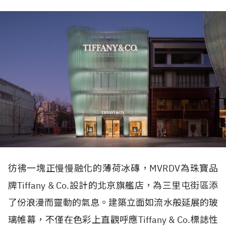
彷彿一塊正慢慢融化的薄荷冰磚，
MVRDV
為珠寶品
牌
Tiffany & Co.
設計的北京旗艦店，為三里屯街區添
了份浪漫而靈動的氣息。建築立面如流水般延展的玻
璃帷幕，不僅在色彩上直觀呼應
Tiffany & Co.
標誌性