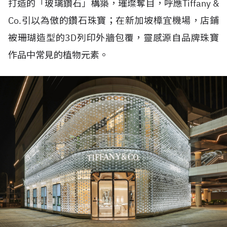
打造的「玻璃鑽石」構築，璀璨奪目，呼應
Tiffany &
Co.
引以為傲的鑽石珠寶；在新加坡樟宜機場，店鋪
被珊瑚造型的
3D
列印外牆包覆，靈感源自品牌珠寶
作品中常見的植物元素。