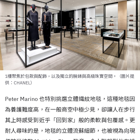
1樓聚焦於包款與配飾，以及獨立的腕錶與高級珠寶空間。（圖片提
供：CHANEL）
Peter Marino 也特別挑選立體織紋地毯，這種地毯因
為養護難度高，在一般商空中極少見，卻讓人在步行
其上時感受到近乎「回到家」般的柔軟與包覆感。更
耐人尋味的是，地毯的立體流蘇細節，也被視為向現