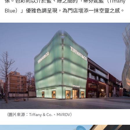
係。色彩則以介於藍、綠之間的「蒂芬妮藍（
Tiffany
Blue
）」優雅色調呈現，為門店增添一抹空靈之感。
（圖片來源：Tiffany & Co.、MVRDV）