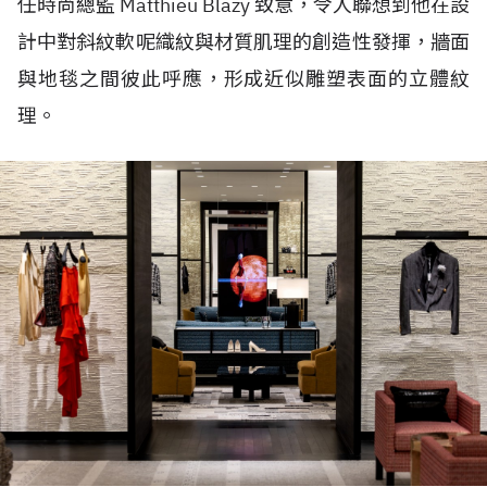
任時尚總監 Matthieu Blazy 致意，令人聯想到他在設
計中對斜紋軟呢織紋與材質肌理的創造性發揮，牆面
與地毯之間彼此呼應，形成近似雕塑表面的立體紋
理。