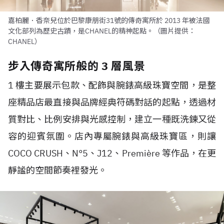
嘉柏麗．香奈兒位於巴黎康朋街31號的傳奇寓所於 2013 年被法國
文化部列為歷史古蹟，是CHANEL的精神起點。（圖片提供：
CHANEL）
步入傳奇寓所般的 3 層風景
1 樓主要展示包款、配飾與腕錶高級珠寶空間，是整
座精品店最直接與品牌經典符碼對話的起點，透過材
質對比、比例安排與光感控制，建立一種既洗鍊又從
容的迎賓氛圍。店內專屬腕錶與高級珠寶區，則讓
COCO CRUSH、N°5、J12、Première 等作品，在更
靜謐的空間節奏裡發光。