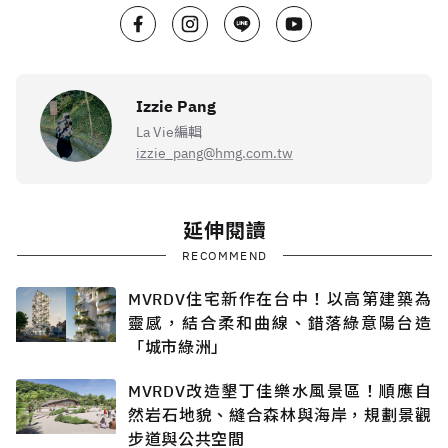
Izzie Pang
La Vie編輯
izzie_pang@hmg.com.tw
延伸閱讀
RECOMMEND
MVRDV住宅新作在台中！以高第建築為
靈感，結合柔和曲線、錯落綠意陽台造
「城市綠洲」
MVRDV改造墾丁佳樂水風景區！順應自
然岩石地貌、縫合森林與海岸，規劃景觀
步道與公共空間