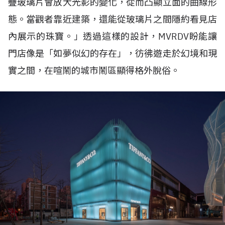
疊玻璃片會放大光影的變化，從而凸顯立面的曲線形
態。當觀者靠近建築，還能從玻璃片之間隱約看見店
內展示的珠寶。」透過這樣的設計，
MVRDV
盼能讓
門店像是「如夢似幻的存在」，彷彿遊走於幻境和現
實之間，在喧鬧的城市鬧區顯得格外脫俗。