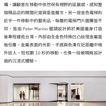
構，讓顧客在移動中依然保有視野的延展感，感知整
個精品店的開闊尺度與垂直層次。另一座金色電梯則
近乎一件移動中的藝術品，每層的電梯門片圖騰皆不
同，皆由 Peter Marino 邀請設計師於美國量身打造
後專程運抵台灣。內部由全金色特殊凹凸紋理金屬面
板包覆，金屬表面的光影、手感與色澤在近距離中格
外迷人，短短數 10 秒的移動，也像一段被精緻設計
過的沉浸式體驗。