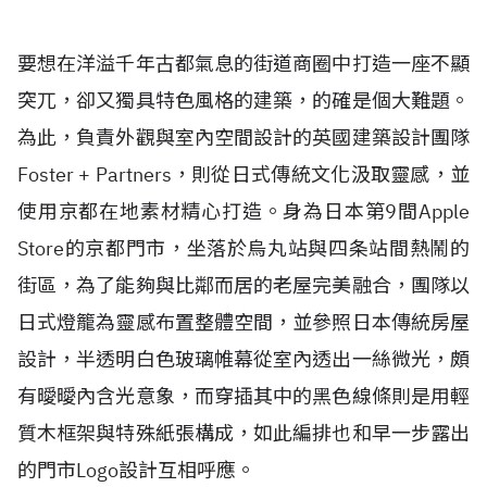
要想在洋溢千年古都氣息的街道商圈中打造一座不顯
突兀，卻又獨具特色風格的建築，的確是個大難題。
為此，負責外觀與室內空間設計的英國建築設計團隊
Foster + Partners，則從日式傳統文化汲取靈感，並
使用京都在地素材精心打造。身為日本第9間Apple
Store的京都門市，坐落於烏丸站與四条站間熱鬧的
街區，為了能夠與比鄰而居的老屋完美融合，團隊以
日式燈籠為靈感布置整體空間，並參照日本傳統房屋
設計，半透明白色玻璃帷幕從室內透出一絲微光，頗
有曖曖內含光意象，而穿插其中的黑色線條則是用輕
質木框架與特殊紙張構成，如此編排也和早一步露出
的門市Logo設計互相呼應。