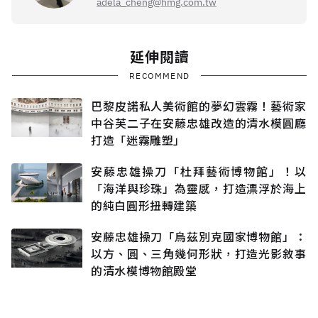
adela_cheng@hmg.com.tw
延伸閱讀
RECOMMEND
巴黎皮諾私人美術館的夢幻雲霧！藝術家
中谷芙二子在安藤忠雄改造的清水模圓廳
打造「迷霧雕塑」
安藤忠雄操刀「杜拜藝術博物館」！以
「海洋與珍珠」為靈感，打造漂浮於海上
的純白圓形扭轉建築
安藤忠雄操刀「烏茲別克國家博物館」：
以方、圓、三角幾何形狀，打造光影敘事
的清水模博物館殿堂