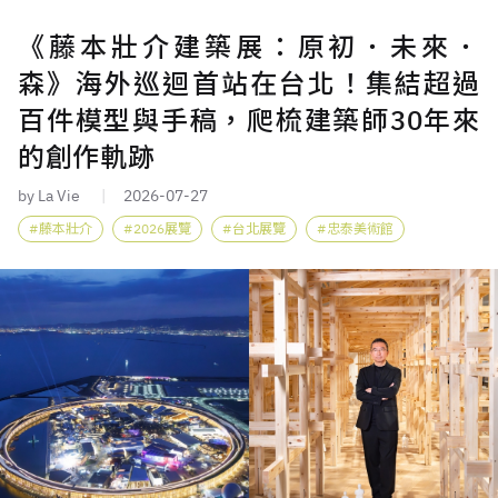
《藤本壯介建築展：原初．未來．
森》海外巡迴首站在台北！集結超過
百件模型與手稿，爬梳建築師30年來
的創作軌跡
by La Vie
2026-07-27
藤本壯介
2026展覽
台北展覽
忠泰美術館