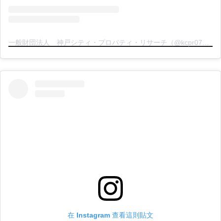
一般財団法人 神戸シティ・プロパティ・リサーチ（@kcpr078）分享的貼文
在 Instagram 查看這則貼文