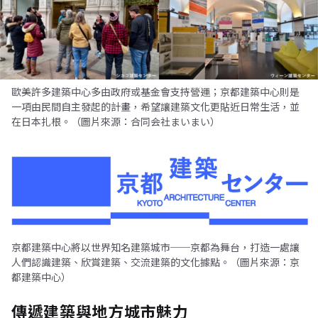
歐美許多建築中心多由政府或基金會支持營運；京都建築中心則是
一項由民間自主發起的計畫，希望讓建築文化更貼近日常生活，並
在日本扎根。（圖片來源：合同会社まいまい）
京都建築中心將以世界知名建築城市──京都為舞台，打造一處讓
人們認識建築、欣賞建築、交流建築的文化據點。（圖片來源：京
都建築中心）
傳遞建築與地方城市魅力