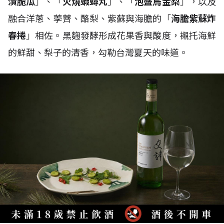
漬脆瓜
」、「
火燒蝦蟳丸
」、「
泡盛烏金梨
」，以及
融合洋蔥、荸薺、酪梨、紫蘇與海膽的「
海膽紫蘇炸
春捲
」相佐。黑麴發酵形成花果香與酸度，襯托海鮮
的鮮甜、梨子的清香，勾勒台灣夏天的味道。