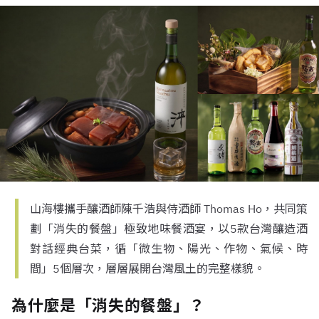
山海樓攜手釀酒師陳千浩與侍酒師 Thomas Ho，共同策
劃「消失的餐盤」極致地味餐酒宴，以5款台灣釀造酒
對話經典台菜，循「微生物、陽光、作物、氣候、時
間」5個層次，層層展開台灣風土的完整樣貌。
為什麼是「消失的餐盤」？