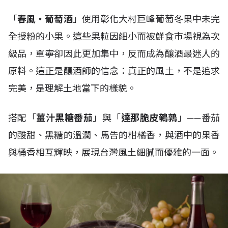
「
春風・葡萄酒
」使用彰化大村巨峰葡萄冬果中未完
全授粉的小果。這些果粒因細小而被鮮食市場視為次
級品，單寧卻因此更加集中，反而成為釀酒最迷人的
原料。這正是釀酒師的信念：真正的風土，不是追求
完美，是理解土地當下的樣貌。
搭配「
薑汁黑糖番茄
」與「
達那脆皮鵪鶉
」——番茄
的酸甜、黑糖的溫潤、馬告的柑橘香，與酒中的果香
與桶香相互輝映，展現台灣風土細膩而優雅的一面。