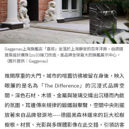
Gaggenau上海旗艦店「嘉邸」坐落於上海靜安的百年洋房，由德國
建築設計團隊1zu33操刀改造，是品牌全球最大的旗艦展示中心。
（圖片提供：Gaggenau）
推開厚重的大門，城市的喧囂彷彿被留在身後，映入
眼簾的是名為「The Difference」的沉浸式品牌空
間。深色石材、木頭、金屬與玻璃交織出沉穩而內斂
的氛圍，耳邊傳來規律的鍛鐵敲擊聲，空間中央則擺
放著來自品牌發源地——德國黑森林運來的巨大松樹
樹根。材質、光影與多媒體影像在此交錯，引領訪客