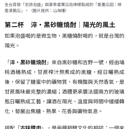
全台首發「史詩泡盛」與夏季嘉寶瓜佐檸檬製成的「夏晝瓜田：檸
香漬脆瓜」。（圖片提供：山海樓）
第二杯 淬・黑砂糖燒酎｜陽光的風土
如果泡盛喝的是微生物，黑糖燒酎喝的，就是台灣的
陽光。
「
淬・黑砂糖燒酎
」來自黑砂糖和吉野一號，經由埔
桃酒桶熟成，甘蔗榨汁熬煮成的黑糖，經日曬熟成
後，保留了糖蜜中的礦物質、有機酸與天然香氣，是
甘蔗風味最完整的濃縮；酒體更承襲法國南方的玻璃
瓶日曬熟成工藝，讓酒在陽光、溫度與時間中緩緩轉
化，發展出焦糖、熟果、花香與礦物氣息。
搭配「
古味醰肉
」，是兩種發酵文化的相認：一個來