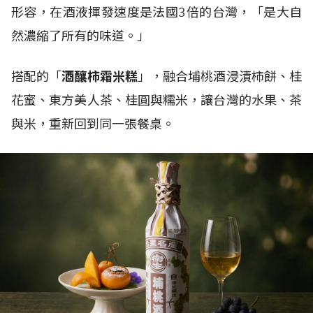
形容，在酒液揮發速度是法國3倍的台灣，「是大自
然濃縮了所有的味道。」
搭配的「
酒釀柿霜米糕
」，融合埔桃酒浸漬柿餅、桂
花蜜、東方美人茶、桂圓與糯米，讓台灣的水果、茶
與米，重新回到同一張餐桌。