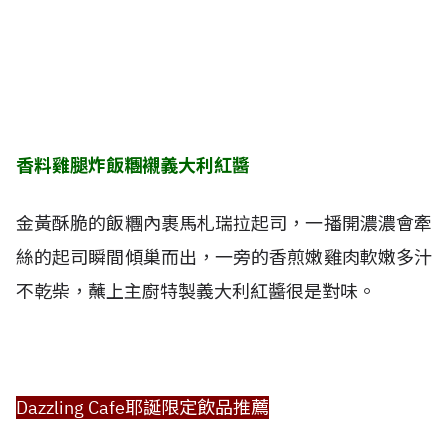
香料雞腿炸飯糰襯義大利紅醬
金黃酥脆的飯糰內裹馬札瑞拉起司，一播開濃濃會牽
絲的起司瞬間傾巢而出，一旁的香煎嫩雞肉軟嫩多汁
不乾柴，蘸上主廚特製義大利紅醬很是對味。
Dazzling Cafe耶誕限定飲品推薦