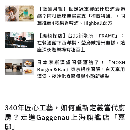
【微醺月報】世足冠軍賽配什麼酒最過
癮？阿根廷球迷選這支「梅西特釀」，同
篇推薦4款果香啤酒、Highball配方
【編輯探店】台北新聚所「FRAME」：
在餐酒館下西洋棋、瑩烏賊搭米血糕，這
座深夜遊樂場有趣至上
日本摩斯漢堡開餐酒館了！「MOSH
Burger＆Bar」東京銀座開張，白天享用
漢堡、夜晚化身聚餐與小酌新據點
340年匠心工藝，如何重新定義當代廚
房？走進Gaggenau上海旗艦店「嘉
邸」