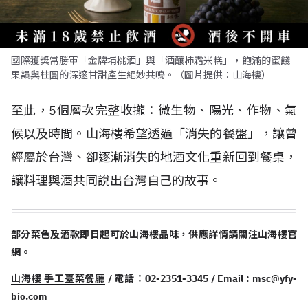
國際獲獎常勝軍「金牌埔桃酒」與「酒釀柿霜米糕」，飽滿的蜜餞
果韻與桂圓的深邃甘甜產生絕妙共鳴。（圖片提供：山海樓）
至此，5個層次完整收攏：微生物、陽光、作物、氣
候以及時間。山海樓希望透過「消失的餐盤」，讓曾
經屬於台灣、卻逐漸消失的地酒文化重新回到餐桌，
讓料理與酒共同說出台灣自己的故事。
部分菜色及酒款即日起可於山海樓品味，供應詳情請關注山海樓官
網。
山海樓 手工臺菜餐廳
/ 電話：02-2351-3345 / Email :
msc@yfy-
bio.com