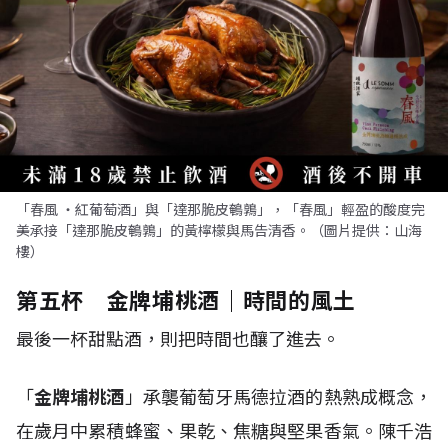
「春風 ・紅葡萄酒」與「達那脆皮鵪鶉」，「春風」輕盈的酸度完
美承接「達那脆皮鵪鶉」的黃檸檬與馬告清香。（圖片提供：山海
樓）
第五杯 金牌埔桃酒｜時間的風土
最後一杯甜點酒，則把時間也釀了進去。
「
金牌埔桃酒
」承襲葡萄牙馬德拉酒的熱熟成概念，
在歲月中累積蜂蜜、果乾、焦糖與堅果香氣。陳千浩