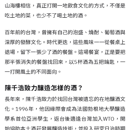
山海樓相信，真正打開一地飲食文化的方式，不僅是
吃土地的菜，也少不了喝土地的酒。
百年前的台灣，曾擁有自己的泡盛、燒酎、葡萄酒與
深厚的發酵文化。時代更迭，這些風味一一從餐桌上
退場，留下一張少了酒的餐盤。這場餐宴，正是要把
那半張消失的餐盤找回來，以5杯酒為五把鑰匙，一
一打開風土的不同面向。
陳千浩致力釀造怎樣的酒？
長年來，陳千浩致力於找回台灣被遺忘的在地釀酒文
化。1996年，他因緣際會成為法國勃根地大學釀造
學系首位亞洲學生，返台後適逢台灣加入WTO，開
始協助本土酒莊發展釀造技術，並投入研究日治時期