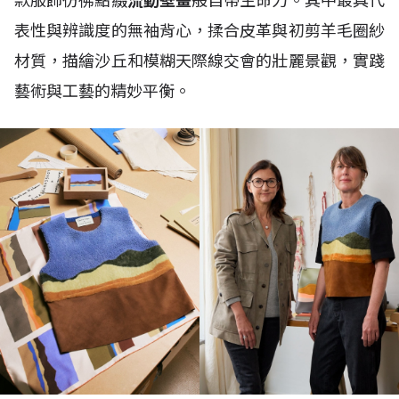
款服飾彷彿點綴
流動壁畫
般自帶生命力。其中最具代
表性與辨識度的無袖背心，揉合皮革與初剪羊毛圈紗
材質，描繪沙丘和模糊天際線交會的壯麗景觀，實踐
藝術與工藝的精妙平衡。