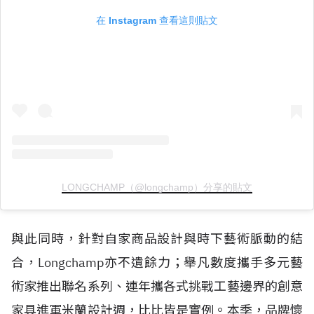
在 Instagram 查看這則貼文
LONGCHAMP（@longchamp）分享的貼文
與此同時，針對自家商品設計與時下藝術脈動的結
合，Longchamp亦不遺餘力；舉凡數度攜手多元藝
術家推出聯名系列、連年攜各式挑戰工藝邊界的創意
家具進軍米蘭設計週，比比皆是實例。本季，品牌懷