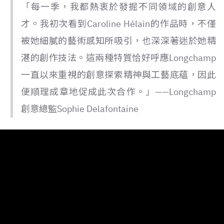
「每一季，我都熱衷於發掘不同領域的創意人
才。我初次看到Caroline Hélain的作品時，不僅
被她細膩的藝術感知所吸引，也深深著迷於她精
湛的創作技法。這兩種特質恰好呼應Longchamp
一直以來重視的創意探索精神與工藝底蘊，因此
便順理成章地促成此次合作。」——Longchamp
創意總監Sophie Delafontaine