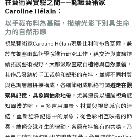
在藝術與實驗之間——認識藝術家
Caroline Hélain：
以手裁布料為基礎，描繪光影下別具生命
力的自然形態
視覺藝術家Caroline H
é
lain現居比利時布魯塞爾，兼
於布魯塞爾藝術學院進行研究工作，藉交流與實驗持
續拓展藝術視野。大都汲取靈感自
植物
與
自然景觀
，
其作品發跡於手工裁剪和塑形的布料，並經不同材質
與色調層層拼接構成，各細節組成脈絡可謂
遊走在觀
察與記憶、具象與抽象地帶
。尤其擅長以細膩視角感
知周遭的她，且多運用風景、材質與視覺感官的連
結，重新詮釋記憶中的景象；從色彩相互映襯的節
奏、線條交織產生的律動、各層布料擁有的共鳴，乃