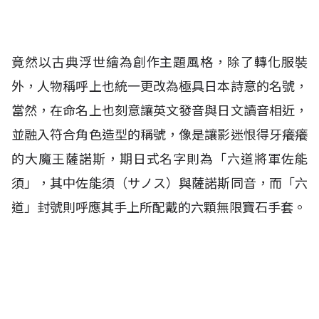
竟然以古典浮世繪為創作主題風格，除了轉化服裝
外，人物稱呼上也統一更改為極具日本詩意的名號，
當然，在命名上也刻意讓英文發音與日文讀音相近，
並融入符合角色造型的稱號，像是讓影迷恨得牙癢癢
的大魔王薩諾斯，期日式名字則為「六道將軍佐能
須」，其中佐能須（サノス）與薩諾斯同音，而「六
道」封號則呼應其手上所配戴的六顆無限寶石手套。