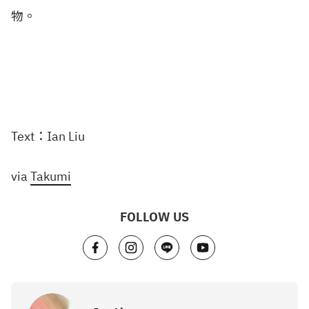
物。
Text：Ian Liu
via
Takumi
FOLLOW US