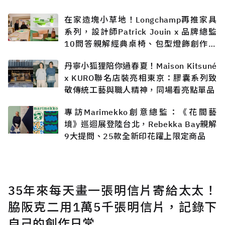
在家造塊小草地！Longchamp再推家具
系列，設計師Patrick Jouin x 品牌總監
10問答親解經典桌椅、包型燈飾創作過
程
丹寧小狐狸陪你過春夏！Maison Kitsuné
x KURO聯名店裝亮相東京：膠囊系列致
敬傳統工藝與職人精神，同場看亮點單品
專訪Marimekko創意總監：《花間藝
境》巡迴展登陸台北，Rebekka Bay親解
9大提問、25款全新印花躍上限定商品
35年來每天畫一張明信片寄給太太！
脇阪克二用1萬5千張明信片，記錄下
自己的創作日常