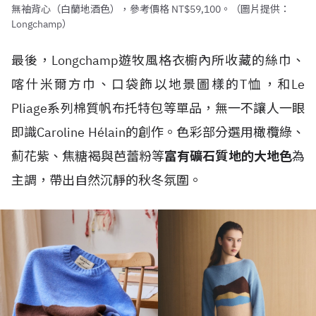
無袖背心（白蘭地酒色），參考價格 NT$59,100。（圖片提供：
Longchamp）
最後，Longchamp遊牧風格衣櫥內所收藏的絲巾、
喀什米爾方巾、口袋飾以地景圖樣的T恤，和Le
Pliage系列棉質帆布托特包等單品，無一不讓人一眼
即識Caroline Hélain的創作。色彩部分選用橄欖綠、
薊花紫、焦糖褐與芭蕾粉等
富有礦石質地的大地色
為
主調，帶出自然沉靜的秋冬氛圍。