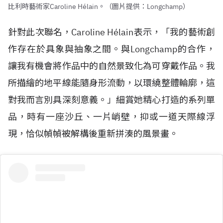
比利時藝術家Caroline Hélain。（圖片提供：Longchamp）
針對此次聯名，Caroline H
é
lain表示，「我的藝術創
作存在於具象與抽象之間。與Longchamp的合作，
讓我有機會將作品中的自然景致化為可穿戴作品。我
所描繪的地平線能隨身形流動，以環繞整體輪廓，這
對我而言別具深刻意義。」細賞她精心打造的系列單
品，時有一座沙丘、一片峭壁，抑或一道天際線浮
現，恰似幀幀被解構後重新拼湊的風景畫。