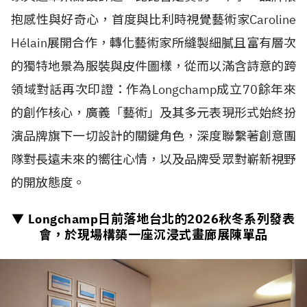
抱感性與好奇心，首度與比利時視覺藝術家Caroline
H
é
lain展開合作，轉化藝術家所縫製細膩且富有層次
的獨特地景為服裝與皮件圖樣，從而以滿含詩意的跨
領域對話再次印證：作為Longchamp成立70餘年來
的創作核心，廣義「藝術」及其多元表現形式始終扮
演品牌旗下一切設計的關鍵角色，深度聯繫著創意團
隊對長遠未來的嚮往心情，以及品牌受眾對嶄新視野
的開放態度。
▼ Longchamp日前落地台北的
2026
秋冬系列發表
會，於現場構築一座沉浸式畫廊展陳單品