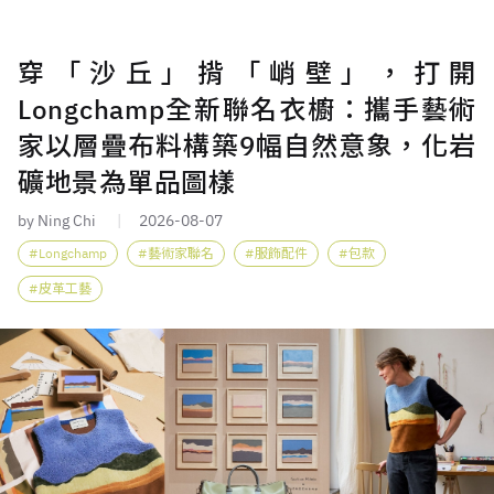
穿「沙丘」揹「峭壁」，打開
Longchamp全新聯名衣櫥：攜手藝術
家以層疊布料構築9幅自然意象，化岩
礦地景為單品圖樣
by Ning Chi
2026-08-07
Longchamp
藝術家聯名
服飾配件
包款
皮革工藝