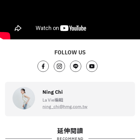
FOLLOW US
Ning Chi
La Vie編輯
ning_chi@hmg.com.tw
延伸閱讀
RECOMMEND