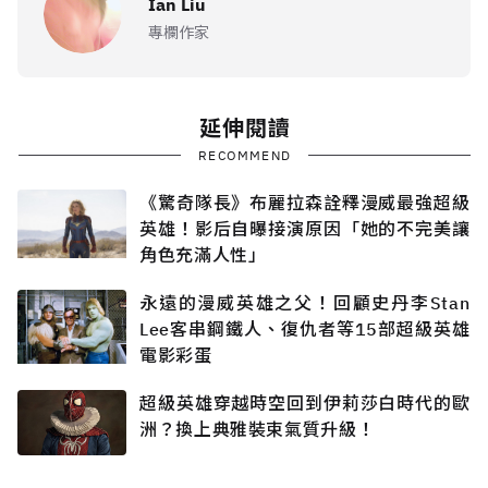
Ian Liu
專欄作家
延伸閱讀
RECOMMEND
《驚奇隊長》布麗拉森詮釋漫威最強超級
英雄！影后自曝接演原因「她的不完美讓
角色充滿人性」
永遠的漫威英雄之父！回顧史丹李Stan
Lee客串鋼鐵人、復仇者等15部超級英雄
電影彩蛋
超級英雄穿越時空回到伊莉莎白時代的歐
洲？換上典雅裝束氣質升級！