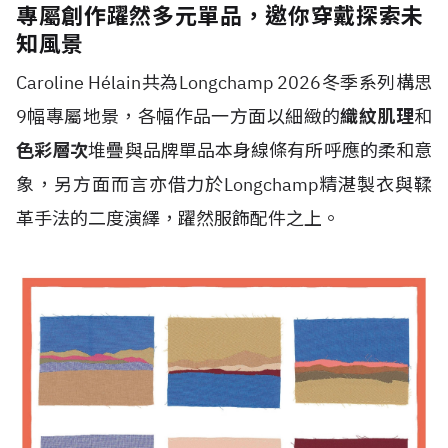
專屬創作躍然多元單品，邀你穿戴探索未
知風景
Caroline H
é
lain共為Longchamp 2026冬季系列構思
9幅專屬地景，各幅作品一方面以細緻的
織紋肌理
和
色彩層次
堆疊與品牌單品本身線條有所呼應的柔和意
象，另方面而言亦借力於Longchamp精湛製衣與鞣
革手法的二度演繹，躍然服飾配件之上。