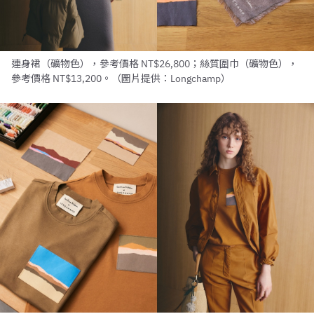
連身裙（礦物色），參考價格 NT$26,800；絲質圍巾（礦物色），
參考價格 NT$13,200。（圖片提供：Longchamp）