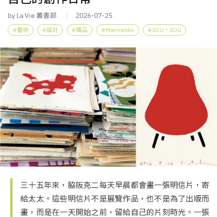
by La Vie 叢書部
2026-07-25
藝術
設計
織品
Marimekko
SOU・SOU
三十五年來，脇阪克二每天早晨都會畫一張明信片，寄
給太太。這些明信片不是展覽作品，也不是為了出版而
畫，而是在一天開始之前，留給自己的片刻時光。一張