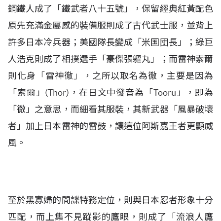
鋼鐵人成了「鐵武者八十五號」，保留經典紅黃配色
原先充滿金屬感的裝備服則成了古代武士服，並背上
許多日本冷兵器；美國隊長變成「米国団長」；綠巨
人浩克則成了相撲選手「豪傑張軀丸」；而雷神索爾
則化身「雷神徹」，之所以取名為徹，主要是因為
「索爾」(Thor)，在日文中發音為「Tooru」，即為
「徹」之意思，而細看其服裝，其新武器「風暴破壞
者」加上日本雷神的雷鼓，讓這位阿斯嘉王者更顯威
風。
至於黑寡婦的間諜特務定位，則與日本忍者形象十分
匹配，而上集不見蹤影的鷹眼，則成了「流浪人鷹