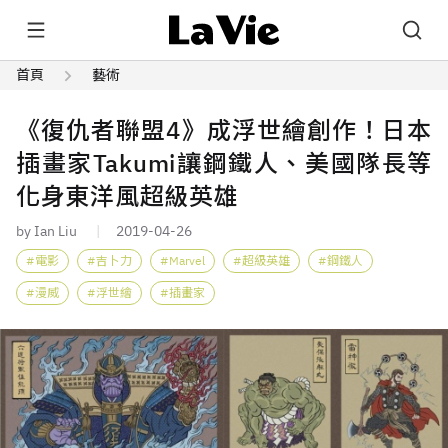
首頁
藝術
《復仇者聯盟4》成浮世繪創作！日本
插畫家Takumi讓鋼鐵人、美國隊長等
化身東洋風超級英雄
by Ian Liu
2019-04-26
電影
吉卜力
Marvel
超級英雄
鋼鐵人
漫威
浮世繪
插畫家