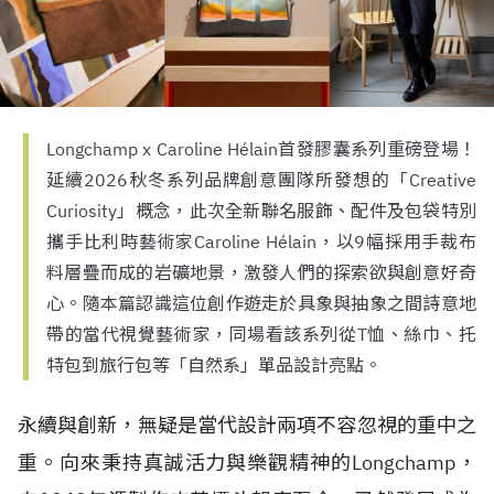
Longchamp x Caroline Hélain首發膠囊系列重磅登場！
延續2026秋冬系列品牌創意團隊所發想的「Creative
Curiosity」概念，此次全新聯名服飾、配件及包袋特別
攜手比利時藝術家Caroline Hélain，以9幅採用手裁布
料層疊而成的岩礦地景，激發人們的探索欲與創意好奇
心。隨本篇認識這位創作遊走於具象與抽象之間詩意地
帶的當代視覺藝術家，同場看該系列從T恤、絲巾、托
特包到旅行包等「自然系」單品設計亮點。
永續與創新，無疑是當代設計兩項不容忽視的重中之
重。向來秉持真誠活力與樂觀精神的Longchamp，