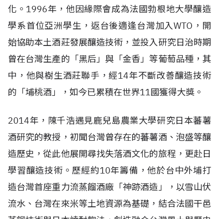
化。1996年，他因緣際會成為法國勃根地大學釀造
學系首位亞洲學生，返台後適逢台灣加入WTO，開
始協助本土酒莊發展釀造技術，並投入研究日治時期
曾在台灣生產的「黑后」與「金香」等葡萄品種，其
中，他與樹生酒莊聯手，經14年不斷改善釀造技術
的「埔桃酒」，如今已累積在世界11國獲得大獎。
2014年，陳千浩遇見鹿兒島農業大學研究日本蕃薯
酒研究的教授，初聞台灣曾存在的蕃薯酒、泡盛等釀
造歷史，從此他展開尋找失落酒文化的旅程，更赴日
學習釀造技術。歷經約10年籌備，他於台中外埔打
造台灣首座重力流蒸餾酒廠「神跡酒造」，以雪山伏
流水、台灣在來米等土地資源為基礎，結合法國干邑