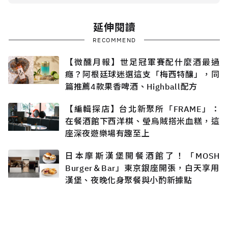
延伸閱讀
RECOMMEND
【微醺月報】世足冠軍賽配什麼酒最過
癮？阿根廷球迷選這支「梅西特釀」，同
篇推薦4款果香啤酒、Highball配方
【編輯探店】台北新聚所「FRAME」：
在餐酒館下西洋棋、瑩烏賊搭米血糕，這
座深夜遊樂場有趣至上
日本摩斯漢堡開餐酒館了！「MOSH
Burger＆Bar」東京銀座開張，白天享用
漢堡、夜晚化身聚餐與小酌新據點