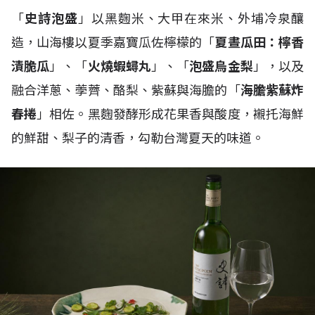
「
史詩泡盛
」以黑麴米、大甲在來米、外埔冷泉釀
造，山海樓以夏季嘉寶瓜佐檸檬的「
夏晝瓜田：檸香
漬脆瓜
」、「
火燒蝦蟳丸
」、「
泡盛烏金梨
」，以及
融合洋蔥、荸薺、酪梨、紫蘇與海膽的「
海膽紫蘇炸
春捲
」相佐。黑麴發酵形成花果香與酸度，襯托海鮮
的鮮甜、梨子的清香，勾勒台灣夏天的味道。