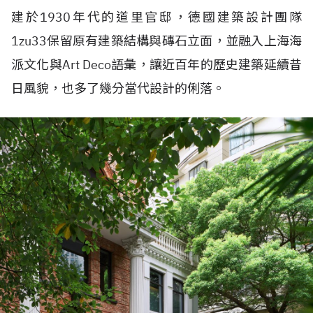
建於1930年代的道里官邸，德國建築設計團隊
1zu33保留原有建築結構與磚石立面，並融入上海海
派文化與Art Deco語彙，讓近百年的歷史建築延續昔
日風貌，也多了幾分當代設計的俐落。