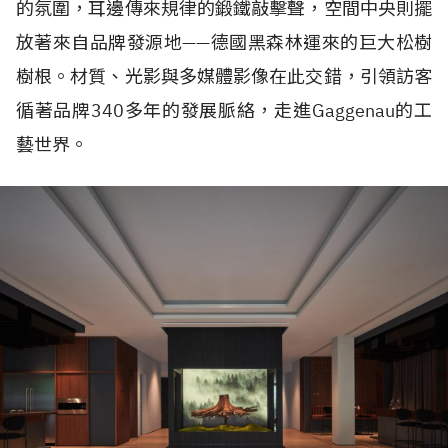
的氛圍，耳邊傳來規律的鍛鐵敲擊聲，空間中央則擺
放著來自品牌發源地——德國黑森林運來的巨大松樹
樹根。材質、光影與多媒體影像在此交錯，引領訪客
循著品牌340多年的發展脈絡，走進Gaggenau的工
藝世界。