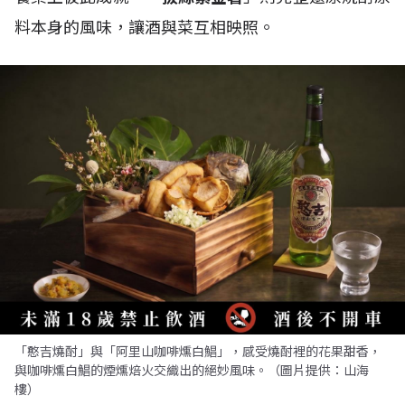
料本身的風味，讓酒與菜互相映照。
「憨吉燒酎」與「阿里山咖啡燻白鯧」，感受燒酎裡的花果甜香，
與咖啡燻白鯧的煙燻焙火交織出的絕妙風味。（圖片提供：山海
樓）