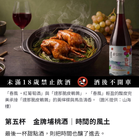
「春風 ・紅葡萄酒」與「達那脆皮鵪鶉」，「春風」輕盈的酸度完
美承接「達那脆皮鵪鶉」的黃檸檬與馬告清香。（圖片提供：山海
樓）
第五杯 金牌埔桃酒｜時間的風土
最後一杯甜點酒，則把時間也釀了進去。