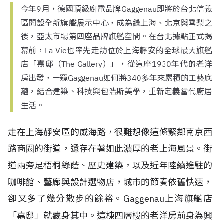
今年9月，德國頂級廚電品牌Gaggenau即將於台北信義
區開設全新旗艦展示中心，成為繼上海、北京與雪梨之
後，亞太市場第四座品牌旗艦空間。在台北據點正式揭
幕前，La Vie也率先走訪位於上海靜安的全球最大旗艦
店「嘉邸（The Gallery）」，從這座1930年代的老洋
房出發，一窺Gaggenau如何將340多年來累積的工藝底
蘊，結合建築、科技與包浩斯美學，重新定義當代廚居
生活。
走在上海靜安區的威海路，很難想像這條緊鄰南京西
路商圈的街道，還存在著如此濃厚的老上海風景。街
道兩旁是梧桐綠蔭、歷史建築，以及近年陸續進駐的
咖啡館、藝廊與設計選物店，城市的節奏依舊快速，
卻又多了幾分散步的餘裕。Gaggenau上海旗艦店
「嘉邸」就藏身其中。這棟四層樓的老洋房前身為興