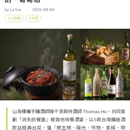
by La Vie
2026-08-04
山海樓
地酒
山海樓攜手釀酒師陳千浩與侍酒師 Thomas Ho，共同策
劃「消失的餐盤」極致地味餐酒宴，以5款台灣釀造酒
對話經典台菜，循「微生物、陽光、作物、氣候、時