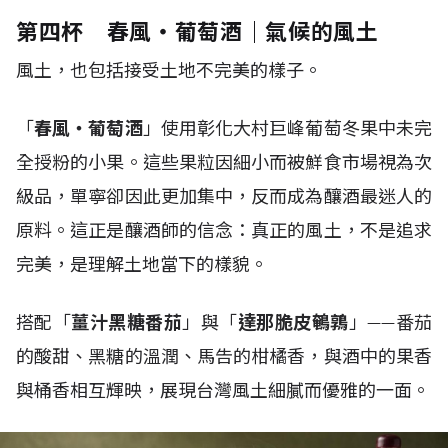
第四杯 春風・葡萄酒｜氣候的風土
風土，也包括接受土地不完美的樣子。
「
春風・葡萄酒
」使用彰化大村巨峰葡萄冬果中未完
全授粉的小果。這些果粒因細小而被鮮食市場視為次
級品，單寧卻因此更加集中，反而成為釀酒最迷人的
原料。這正是釀酒師的信念：真正的風土，不是追求
完美，是理解土地當下的樣貌。
搭配「
薑汁黑糖番茄
」與「
達那脆皮鵪鶉
」——番茄
的酸甜、黑糖的溫潤、馬告的柑橘香，與酒中的果香
與桶香相互輝映，展現台灣風土細膩而優雅的一面。