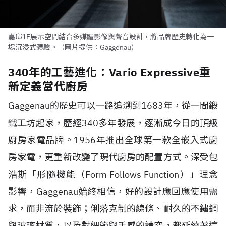
嘉邸1F展示空間結合多媒體影像與聲音設計，將品牌歷史轉化為一
場沉浸式體驗。（圖片提供：Gaggenau）
340年的工藝進化：Vario Expressive重
新定義當代廚房
Gaggenau的歷史可以一路追溯到1683年，從一間鍛
鐵工坊起家，歷經340多年發展，逐漸成今日的頂級
廚房家電品牌。1956年推出全球第一款全嵌入式廚
房家電，更重新改變了現代廚房的配置方式。深受包
浩斯「形隨機能（Form Follows Function）」理念
影響，Gaggenau始終相信，好的設計應回應使用需
求，而非流於裝飾；俐落克制的線條、耐久的不鏽鋼
與玻璃材質，以及對細節與手感的講究，都延續著這