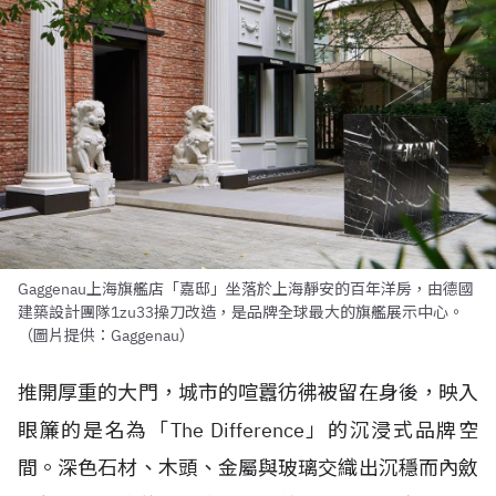
Gaggenau上海旗艦店「嘉邸」坐落於上海靜安的百年洋房，由德國
建築設計團隊1zu33操刀改造，是品牌全球最大的旗艦展示中心。
（圖片提供：Gaggenau）
推開厚重的大門，城市的喧囂彷彿被留在身後，映入
眼簾的是名為「The Difference」的沉浸式品牌空
間。深色石材、木頭、金屬與玻璃交織出沉穩而內斂