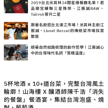
2019台北米其林24間星級餐廳名單！君
品頤宮蟬聯三星殊榮、江振誠RAW、
Taïrroir晉升二星
跟著名廚逛台北濱江市場！米其林主廚江
振誠、Lionel Beccat的傳統菜市場採買
散策
順著自然紋路梳理的創作哲學！江振誠心
中的台灣味代名詞「質樸溫度」
5杯地酒 x 10+道台菜，完整台灣風土
輪廓！山海樓 X 釀酒師陳千浩「消失
的餐盤」餐酒宴，集結台灣泡盛、燒
酎、葡萄酒