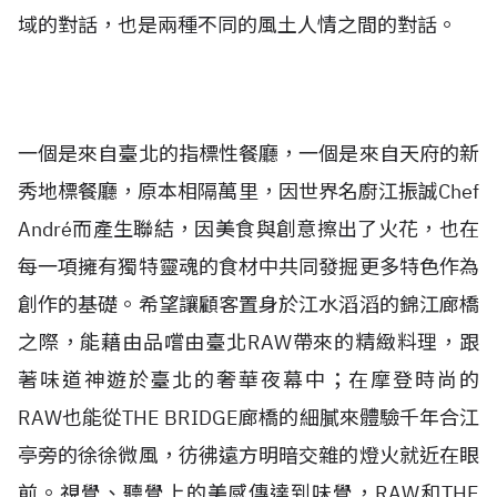
域的對話，也是兩種不同的風土人情之間的對話。
一個是來自臺北的指標性餐廳，一個是來自天府的新
秀地標餐廳，原本相隔萬里，因世界名廚江振誠Chef
André而產生聯結，因美食與創意擦出了火花，也在
每一項擁有獨特靈魂的食材中共同發掘更多特色作為
創作的基礎。希望讓顧客置身於江水滔滔的錦江廊橋
之際，能藉由品嚐由臺北RAW帶來的精緻料理，跟
著味道神遊於臺北的奢華夜幕中；在摩登時尚的
RAW也能從THE BRIDGE廊橋的細膩來體驗千年合江
亭旁的徐徐微風，彷彿遠方明暗交雜的燈火就近在眼
前。視覺、聽覺上的美感傳達到味覺，RAW和THE