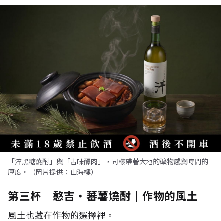
「淬黑糖燒酎」與「古味醰肉」，同樣帶著大地的礦物感與時間的
厚度。（圖片提供：山海樓）
第三杯 憨吉・蕃薯燒酎｜作物的風土
風土也藏在作物的選擇裡。