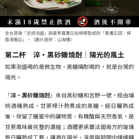
全台首發「史詩泡盛」與夏季嘉寶瓜佐檸檬製成的「夏晝瓜田：檸
香漬脆瓜」。（圖片提供：山海樓）
第二杯 淬・黑砂糖燒酎｜陽光的風土
如果泡盛喝的是微生物，黑糖燒酎喝的，就是台灣的
陽光。
「
淬・黑砂糖燒酎
」來自黑砂糖和吉野一號，經由埔
桃酒桶熟成，甘蔗榨汁熬煮成的黑糖，經日曬熟成
後，保留了糖蜜中的礦物質、有機酸與天然香氣，是
甘蔗風味最完整的濃縮；酒體更承襲法國南方的玻璃
瓶日曬熟成工藝，讓酒在陽光、溫度與時間中緩緩轉