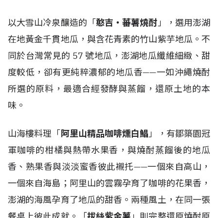
以大雪山冷泉釀造的「
憨吉・蕃薯燒酎
」，選用澎湖
在地黃金千貫地瓜，與含花青素的竹山紫芋地瓜。不
同於台灣常見的 57 號地瓜，澎湖地瓜纖維細緻、甜
度較低，卻有更純粹濃郁的地瓜香——一如沖繩燒酎
所選的原料，最適合經發酵與蒸餾，還原土地的本
味。
山海樓料理「
阿里山精品咖啡燻白鯧
」，有鄒築園冠
軍咖啡的柑橘與熱帶水果香，與燒酎蒸餾後的地瓜
香、熟果香與淡淡蜜香彼此襯托——一個來自高山，
一個來自海島；阿里山的雲霧孕育了咖啡的花果香，
澎湖的海風孕育了地瓜的甜香。兩種風土，在同一張
餐桌上彼此成就。「
拔絲紫金薯
」則完整還原燒酎原