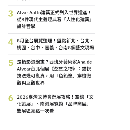
3
Alvar Aalto建築正式列入世界遺產！
從8件現代主義經典看「人性化建築」
設計哲學
4
8月全台展覽整理！盤點新北、台北、
桃園、台中、嘉義、台南8個藝文現場
5
是攝影還繪畫？西班牙藝術家Ana de
Alvear台北個展《慾望之物》：錯視
技法幾可亂真，用「色鉛筆」穿梭微
觀與巨觀世界
6
2026臺灣文博會逛展攻略！空總「文
化策展」、南港展覽館「品牌商展」
雙展區亮點一次看