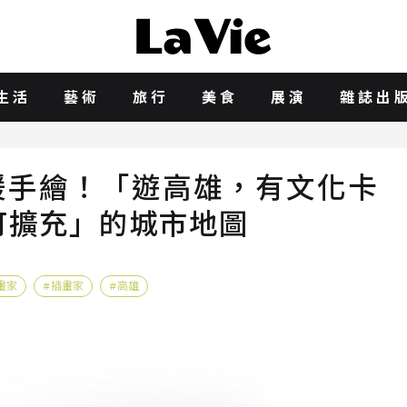
生活
藝術
旅行
美食
展演
雜誌出
暖手繪！「遊高雄，有文化卡
可擴充」的城市地圖
畫家
插畫家
高雄