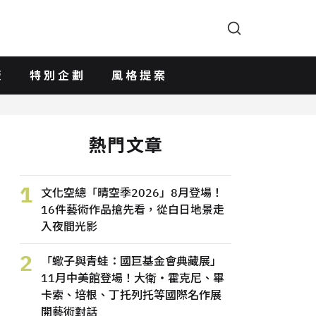
版
特別企劃
風格提案
熱門文章
1
文化空總「晴空季2026」8月登場！
16件藝術作品搶先看，從白日地景走
入夜間光影
2
「蠍子與青蛙：國巨基金會典藏展」
11月中美館登場！大衛・霍克尼、畢
卡索、培根、丁托列托等國際名作展
開藝術對話