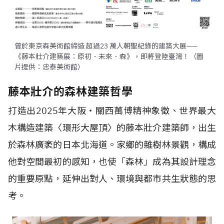
曾於東京森美術館締造 超過23 萬人朝聖紀錄的建築大展——
《藤本壯介建築展：原初．未來．森》，即將登陸臺灣！（圖
片提供：忠泰美術館）
藤本壯介的森林建築哲學
打造出2025年大阪・關西萬博精神象徵、世界最大
木構造建築〈環形大屋頂〉的藤本壯介建築師，出生
於森林廣袤的日本北海道。家鄉的雜樹林景觀，構成
他對空間最初的感知，也使「森林」成為其設計理念
的重要原點，延伸出對人、環境與都市共生狀態的思
考。