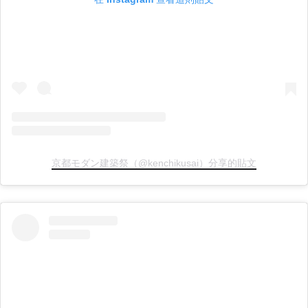
京都モダン建築祭（@kenchikusai）分享的貼文