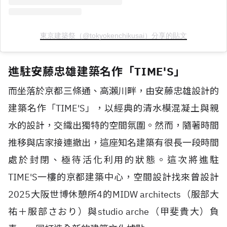
東京建築祭（@tokyokenchikusai）分享的貼文
進駐安藤忠雄建築名作「TIME'S」
而坐落於京都三條通、高瀨川畔，由安藤忠雄設計的
建築名作「TIME'S」，以經典的清水模混凝土與親
水的設計，交織出獨特的空間氛圍。然而，隨著時間
推移與店家接連撤出，這座知名建築有很長一段時間
處於封閉、極待活化利用的狀態。這次將進駐
TIME'S一樓的京都建築中心，空間設計找來曾設計
2025大阪世博休憩所4的MIDW architects（服部大
祐＋服部さおり）與studio arche（甲斐貴大）負