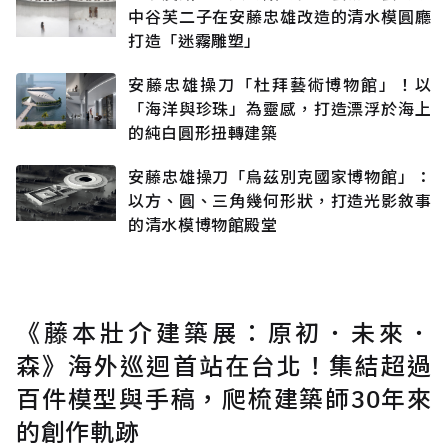
中谷芙二子在安藤忠雄改造的清水模圓廳
打造「迷霧雕塑」
安藤忠雄操刀「杜拜藝術博物館」！以
「海洋與珍珠」為靈感，打造漂浮於海上
的純白圓形扭轉建築
安藤忠雄操刀「烏茲別克國家博物館」：
以方、圓、三角幾何形狀，打造光影敘事
的清水模博物館殿堂
《藤本壯介建築展：原初．未來．
森》海外巡迴首站在台北！集結超過
百件模型與手稿，爬梳建築師30年來
的創作軌跡