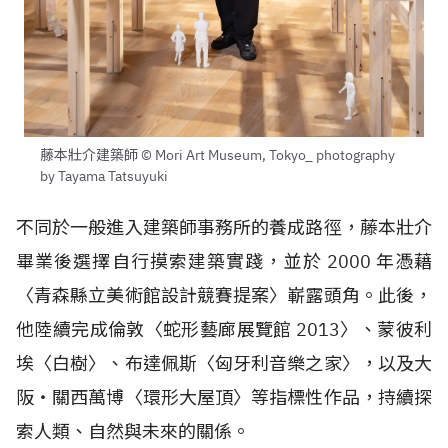
藤本壯介建築師 © Mori Art Museum, Tokyo_ photography
by Tayama Tatsuyuki
不同於一般進入建築師事務所的養成路徑，藤本壯介
畢業後選擇自行摸索建築實踐，並於 2000 年憑藉
〈青森縣立美術館設計競賽提案〉嶄露頭角。此後，
他陸續完成倫敦〈蛇形藝廊展覽館 2013〉、蒙彼利
埃〈白樹〉、布達佩斯〈匈牙利音樂之家〉，以及大
阪・關西萬博〈環形大屋頂〉等指標性作品，持續探
索人類、自然與未來的關係。