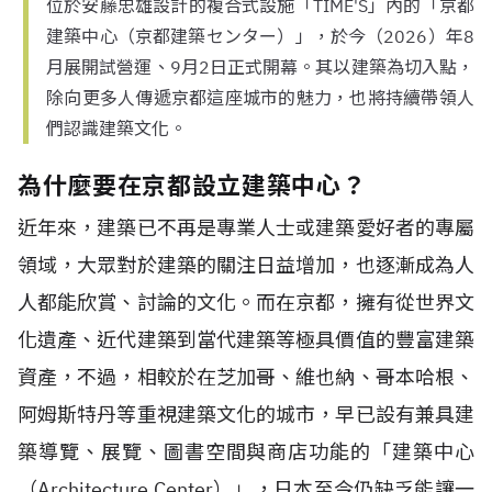
位於安藤忠雄設計的複合式設施「TIME'S」內的「京都
建築中心（京都建築センター）」，於今（2026）年8
月展開試營運、9月2日正式開幕。其以建築為切入點，
除向更多人傳遞京都這座城市的魅力，也將持續帶領人
們認識建築文化。
為什麼要在京都設立建築中心？
近年來，建築已不再是專業人士或建築愛好者的專屬
領域，大眾對於建築的關注日益增加，也逐漸成為人
人都能欣賞、討論的文化。而在京都，擁有從世界文
化遺產、近代建築到當代建築等極具價值的豐富建築
資產，不過，相較於在芝加哥、維也納、哥本哈根、
阿姆斯特丹等重視建築文化的城市，早已設有兼具建
築導覽、展覽、圖書空間與商店功能的「建築中心
（Architecture Center）」，日本至今仍缺乏能讓一