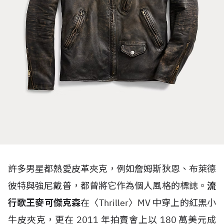
許多男星都熱愛皮革夾克，例如詹姆斯狄恩、布萊德
彼特與強尼戴普，都曾將它作為個人風格的標誌。
流
行歌王麥可傑克森
在〈
Thriller
〉
MV
中穿上的紅黑小
牛皮夾克，更在
2011
年拍賣會上
以
180
萬美元成