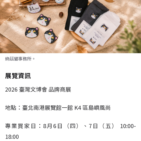
納茲貓事務所。
展覽資訊
2026
臺灣文博會 品牌商展
地點：臺北南港展覽館一館
K4
區島嶼風尚
專業買家日：
8
月
6
日（四）、
7
日（五）
10:00-
18:00​