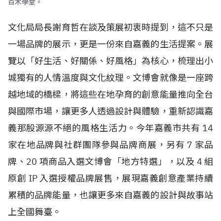
百木學堂。
文化局局長謝育哲在談及策展初衷時提到，這不只是
一場品牌的展示，更是一份來自嘉義的生活提案。展
覽以「好生活、好關係、好風格」為核心，梳理出小
城獨有的人情溫度與文化紋理。文博會就像是一座跨
越地域的橋樑，將這些在地孕育的創意能量推向全台
與國際市場，讓更多人透過設計與體驗，重新認識嘉
義那股源源不絕的風格生活力。今年嘉義市共有
14
家在地品牌與社群團隊參與品牌商展，另有
7
家品
牌、
20
項商品入選文博會「地方特選」，以及
4
組
原創
IP
入選授權品牌展售，展現嘉義創意產業持續
累積的品牌能量，也讓更多來自嘉義的設計與故事站
上全國舞臺。