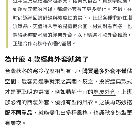
近年型男風格越來越多元，從美式復古、貴族學院風，
到運動元素的回歸，都讓外套有了更多變化。 不過，在
時尚逐漸回歸舒適與機能性的當下，比起各種季節性潮
流單品，更值得入手的是剪裁合宜、材質耐看百搭，也
經得起時間考驗的經典外套。以下精選 4 款外套推薦，
正適合作為秋冬衣櫃的基礎。
為什麼 4 款經典外套就夠了
台灣秋冬的寒冷程度相對有限，
購買過多外套不僅佔
空間
，還容易過季就束之高閣。反之，投資經典款式
才是更聰明的選擇，例如動靜皆宜的
麂皮外套
、上班
族必備的西裝外套、優雅有型的風衣。之後再
巧妙搭
配不同單品
，就能變化出多種風格，也讓秋冬造型更
有層次。