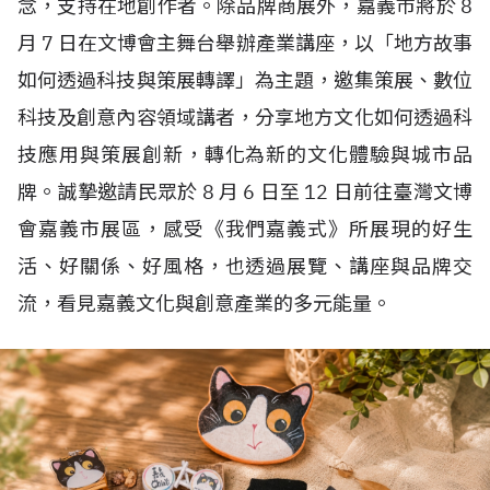
念，支持在地創作者。除品牌商展外，嘉義市將於
8
月
7
日在文博會主舞台舉辦產業講座，以「地方故事
如何透過科技與策展轉譯」為主題，邀集策展、數位
科技及創意內容領域講者，分享地方文化如何透過科
技應用與策展創新，轉化為新的文化體驗與城市品
牌。誠摯邀請民眾於
8
月
6
日至
12
日前往臺灣文博
會嘉義市展區，感受《我們嘉義式》所展現的好生
活、好關係、好風格，也透過展覽、講座與品牌交
流，看見嘉義文化與創意產業的多元能量。