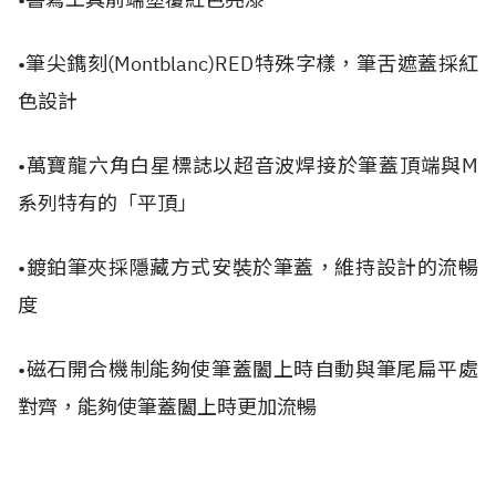
•筆尖鐫刻(Montblanc)RED特殊字樣，筆舌遮蓋採紅
色設計
•萬寶龍六角白星標誌以超音波焊接於筆蓋頂端與M
系列特有的「平頂」
•鍍鉑筆夾採隱藏方式安裝於筆蓋，維持設計的流暢
度
•磁石開合機制能夠使筆蓋闔上時自動與筆尾扁平處
對齊，能夠使筆蓋闔上時更加流暢