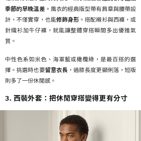
季節的早晚溫差
。風衣的經典版型帶有肩章與腰帶設
計，不僅實穿，也能
修飾身形
。搭配襯衫與西褲，或
針織衫加牛仔褲，就能讓整體穿搭瞬間多出優雅氣
質。
中性色系如米色、海軍藍或橄欖綠，是最百搭的選
擇。挑選時也要
留意衣長
，過膝長度更顯俐落，短版
則多了一份休閒感。
3. 西裝外套：把休閒穿搭變得更有分寸