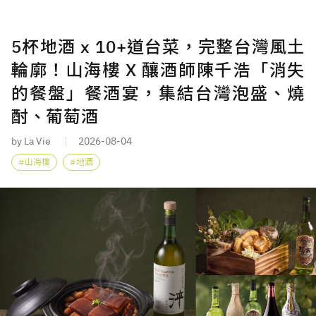
5杯地酒 x 10+道台菜，完整台灣風土
輪廓！山海樓 X 釀酒師陳千浩「消失
的餐盤」餐酒宴，集結台灣泡盛、燒
酎、葡萄酒
by La Vie
2026-08-04
山海樓
地酒