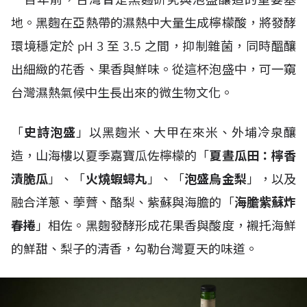
地。黑麴在亞熱帶的濕熱中大量生成檸檬酸，將發酵
環境穩定於 pH 3 至 3.5 之間，抑制雜菌，同時醞釀
出細緻的花香、果香與鮮味。從這杯泡盛中，可一窺
台灣濕熱氣候中生長出來的微生物文化。
「
史詩泡盛
」以黑麴米、大甲在來米、外埔冷泉釀
造，山海樓以夏季嘉寶瓜佐檸檬的「
夏晝瓜田：檸香
漬脆瓜
」、「
火燒蝦蟳丸
」、「
泡盛烏金梨
」，以及
融合洋蔥、荸薺、酪梨、紫蘇與海膽的「
海膽紫蘇炸
春捲
」相佐。黑麴發酵形成花果香與酸度，襯托海鮮
的鮮甜、梨子的清香，勾勒台灣夏天的味道。