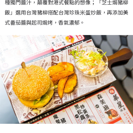
種獨門醬汁，顛覆對港式餐點的想像；「芝士焗豬柳
飯」選用台灣豬柳搭配台灣珍珠米蛋炒飯，再添加美
式番茄醬與起司焗烤，香氣濃郁。