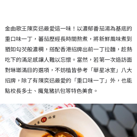
金曲歌王陳奕迅最愛這一味！以濃郁番茄湯為基底的
重口味一丁，蕃茄歷經長時間熬煮，將新鮮風味煮到
猶如勾芡般濃稠，搭配香港招牌出前一丁拉麵，趁熱
吃下的滿足感讓人難以忘懷。當然，若第一次造訪面
對琳瑯滿目的選項，不妨植皆參考「華星冰室」八大
招牌，除了有陳奕迅最愛的「重口味一丁」外，也能
點校長多士、魔鬼豬扒包等特色美食。