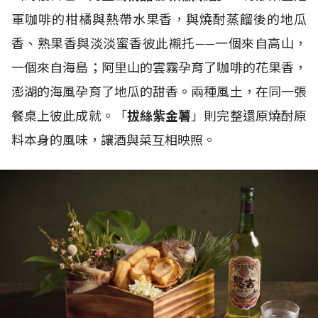
軍咖啡的柑橘與熱帶水果香，與燒酎蒸餾後的地瓜
香、熟果香與淡淡蜜香彼此襯托——一個來自高山，
一個來自海島；阿里山的雲霧孕育了咖啡的花果香，
澎湖的海風孕育了地瓜的甜香。兩種風土，在同一張
餐桌上彼此成就。「
拔絲紫金薯
」則完整還原燒酎原
料本身的風味，讓酒與菜互相映照。