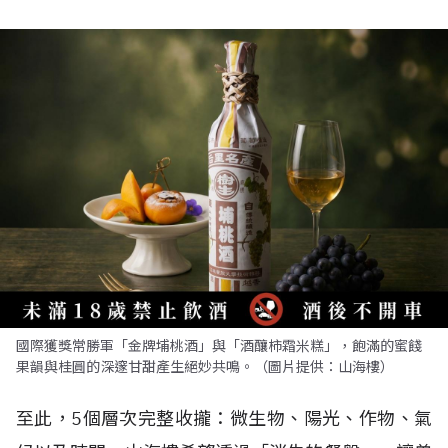
國際獲獎常勝軍「金牌埔桃酒」與「酒釀柿霜米糕」，飽滿的蜜餞
果韻與桂圓的深邃甘甜產生絕妙共鳴。（圖片提供：山海樓）
至此，5個層次完整收攏：微生物、陽光、作物、氣