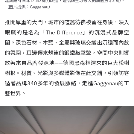
建築設計團隊1zu33操刀改造，是品牌全球最大的旗艦展示中心。
（圖片提供：Gaggenau）
推開厚重的大門，城市的喧囂彷彿被留在身後，映入
眼簾的是名為「The Difference」的沉浸式品牌空
間。深色石材、木頭、金屬與玻璃交織出沉穩而內斂
的氛圍，耳邊傳來規律的鍛鐵敲擊聲，空間中央則擺
放著來自品牌發源地——德國黑森林運來的巨大松樹
樹根。材質、光影與多媒體影像在此交錯，引領訪客
循著品牌340多年的發展脈絡，走進Gaggenau的工
藝世界。