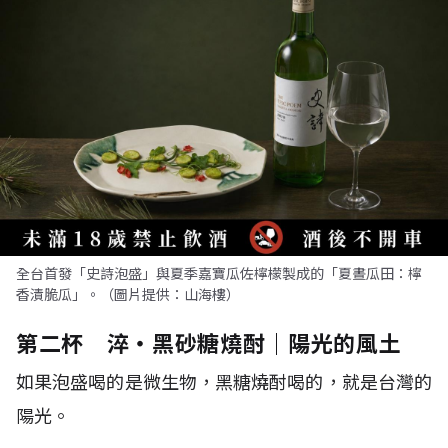
全台首發「史詩泡盛」與夏季嘉寶瓜佐檸檬製成的「夏晝瓜田：檸
香漬脆瓜」。（圖片提供：山海樓）
第二杯 淬・黑砂糖燒酎｜陽光的風土
如果泡盛喝的是微生物，黑糖燒酎喝的，就是台灣的
陽光。