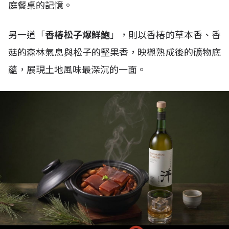
庭餐桌的記憶。
另一道「
香椿松子爆鮮鮑
」，則以香椿的草本香、香
菇的森林氣息與松子的堅果香，映襯熟成後的礦物底
蘊，展現土地風味最深沉的一面。