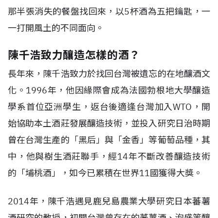
那半張消失的餐盤找回來，以5杯酒為五把鑰匙，一
一打開風土的不同面向。
陳千浩致力釀造怎樣的酒？
長年來，陳千浩致力於找回台灣被遺忘的在地釀酒文
化。1996年，他因緣際會成為法國勃根地大學釀造
學系首位亞洲學生，返台後適逢台灣加入WTO，開
始協助本土酒莊發展釀造技術，並投入研究日治時期
曾在台灣生產的「黑后」與「金香」等葡萄品種，其
中，他與樹生酒莊聯手，經14年不斷改善釀造技術
的「埔桃酒」，如今已累積在世界11國獲得大獎。
2014年，陳千浩遇見鹿兒島農業大學研究日本蕃薯
酒研究的教授，初聞台灣曾存在的蕃薯酒、泡盛等釀