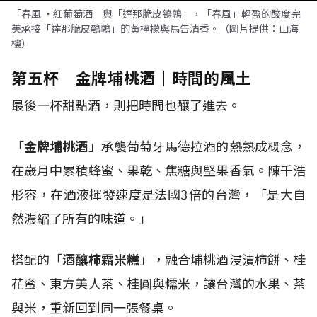
「春風 ・紅葡萄酒」與「達那脆皮鵪鶉」，「春風」輕盈的酸度完
美承接「達那脆皮鵪鶉」的黃檸檬與馬告清香。（圖片提供：山海
樓）
第五杯 金牌埔桃酒｜時間的風土
最後一杯甜點酒，則把時間也釀了進去。
「
金牌埔桃酒
」承襲葡萄牙馬德拉酒的熱熟成概念，
在歲月中累積蜂蜜、果乾、焦糖與堅果香氣。陳千浩
形容，在酒液揮發速度是法國3倍的台灣，「是大自
然濃縮了所有的味道。」
搭配的「
酒釀柿霜米糕
」，融合埔桃酒浸漬柿餅、桂
花蜜、東方美人茶、桂圓與糯米，讓台灣的水果、茶
與米，重新回到同一張餐桌。