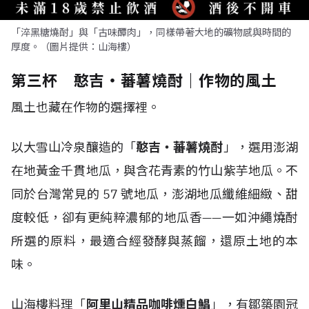
「淬黑糖燒酎」與「古味醰肉」，同樣帶著大地的礦物感與時間的
厚度。（圖片提供：山海樓）
第三杯 憨吉・蕃薯燒酎｜作物的風土
風土也藏在作物的選擇裡。
以大雪山冷泉釀造的「
憨吉・蕃薯燒酎
」，選用澎湖
在地黃金千貫地瓜，與含花青素的竹山紫芋地瓜。不
同於台灣常見的 57 號地瓜，澎湖地瓜纖維細緻、甜
度較低，卻有更純粹濃郁的地瓜香——一如沖繩燒酎
所選的原料，最適合經發酵與蒸餾，還原土地的本
味。
山海樓料理「
阿里山精品咖啡燻白鯧
」，有鄒築園冠