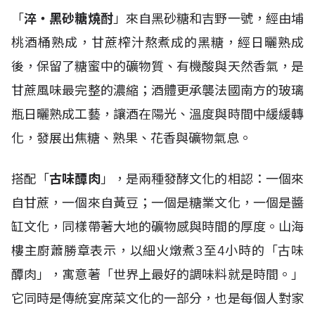
「
淬・黑砂糖燒酎
」來自黑砂糖和吉野一號，經由埔
桃酒桶熟成，甘蔗榨汁熬煮成的黑糖，經日曬熟成
後，保留了糖蜜中的礦物質、有機酸與天然香氣，是
甘蔗風味最完整的濃縮；酒體更承襲法國南方的玻璃
瓶日曬熟成工藝，讓酒在陽光、溫度與時間中緩緩轉
化，發展出焦糖、熟果、花香與礦物氣息。
搭配「
古味醰肉
」，是兩種發酵文化的相認：一個來
自甘蔗，一個來自黃豆；一個是糖業文化，一個是醬
缸文化，同樣帶著大地的礦物感與時間的厚度。山海
樓主廚蕭勝章表示，以細火燉煮3至4小時的「古味
醰肉」，寓意著「世界上最好的調味料就是時間。」
它同時是傳統宴席菜文化的一部分，也是每個人對家