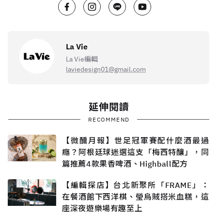
La Vie
La Vie編輯
laviedesign01@gmail.com
延伸閱讀
RECOMMEND
【微醺月報】世足冠軍賽配什麼酒最過
癮？阿根廷球迷選這支「梅西特釀」，同
篇推薦4款果香啤酒、Highball配方
【編輯探店】台北新聚所「FRAME」：
在餐酒館下西洋棋、瑩烏賊搭米血糕，這
座深夜遊樂場有趣至上