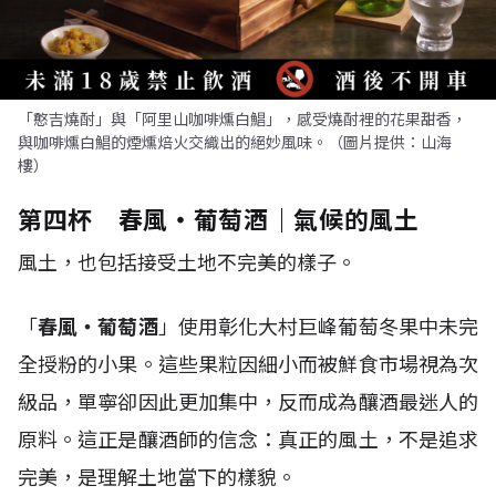
「憨吉燒酎」與「阿里山咖啡燻白鯧」，感受燒酎裡的花果甜香，
與咖啡燻白鯧的煙燻焙火交織出的絕妙風味。（圖片提供：山海
樓）
第四杯 春風・葡萄酒｜氣候的風土
風土，也包括接受土地不完美的樣子。
「
春風・葡萄酒
」使用彰化大村巨峰葡萄冬果中未完
全授粉的小果。這些果粒因細小而被鮮食市場視為次
級品，單寧卻因此更加集中，反而成為釀酒最迷人的
原料。這正是釀酒師的信念：真正的風土，不是追求
完美，是理解土地當下的樣貌。