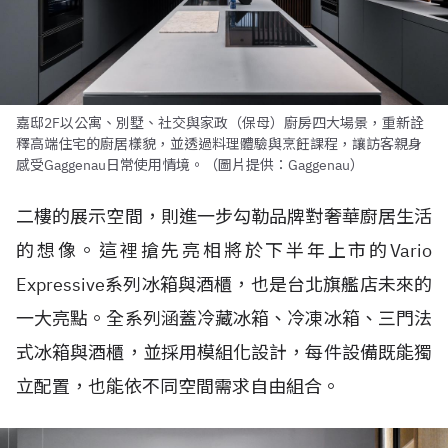
嘉邸2F以公寓、別墅、社交與家政（保母）廚房四大場景，重新詮
釋高端住宅的廚居樣貌，並透過料理體驗與烹飪課程，讓訪客親身
感受Gaggenau日常使用情境。（圖片提供：Gaggenau）
二樓的展示空間，則進一步勾勒品牌對奢華廚居生活
的想像。這裡搶先亮相將於下半年上市的Vario
Expressive系列冰箱與酒櫃，也是台北旗艦店未來的
一大亮點。全系列涵蓋冷藏冰箱、冷凍冰箱、三門法
式冰箱與酒櫃，並採用模組化設計，每件設備既能獨
立配置，也能依不同空間需求自由組合。