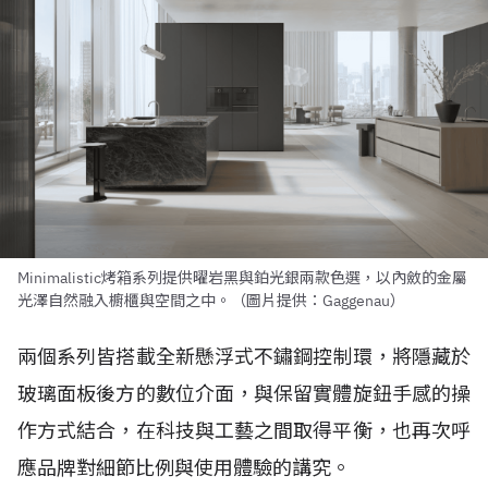
Minimalistic烤箱系列提供曜岩黑與鉑光銀兩款色選，以內斂的金屬
光澤自然融入櫥櫃與空間之中。（圖片提供：Gaggenau）
兩個系列皆搭載全新懸浮式不鏽鋼控制環，將隱藏於
玻璃面板後方的數位介面，與保留實體旋鈕手感的操
作方式結合，在科技與工藝之間取得平衡，也再次呼
應品牌對細節比例與使用體驗的講究。