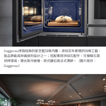
Gaggenau烤箱經典的星空藍琺瑯內膽，源自百年累積的琺瑯工藝，
是品牌最具辨識度的設計之一；搭配專用烘焙石配件，可模擬石窯
烘烤環境，適合製作披薩、歐式麵包與法式薄餅。（圖片提供：
Gaggenau）