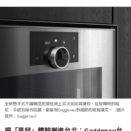
全新懸浮式不鏽鋼控制環經過上百次測試與調校，從旋轉時的阻
尼、手感到操作回饋，都展現Gaggenau對細節的極致講究。（圖片
提供：Gaggenau）
把「嘉邸」體驗搬進台北：Gaggenau台