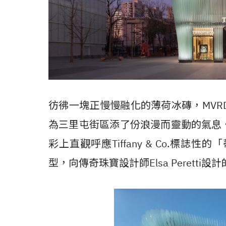
彷彿一塊正慢慢融化的薄荷冰磚，
MVR
為三里屯街區添了份浪漫而靈動的氣息
彩上直觀呼應
Tiffany & Co.
標誌性的「
型，向傳奇珠寶設計師
Elsa Peretti
設計