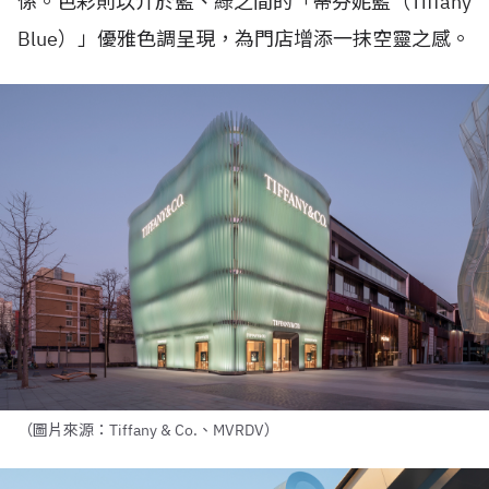
係。色彩則以介於藍、綠之間的「蒂芬妮藍（
Tiffany
Blue
）」優雅色調呈現，為門店增添一抹空靈之感。
（圖片來源：Tiffany & Co.、MVRDV）