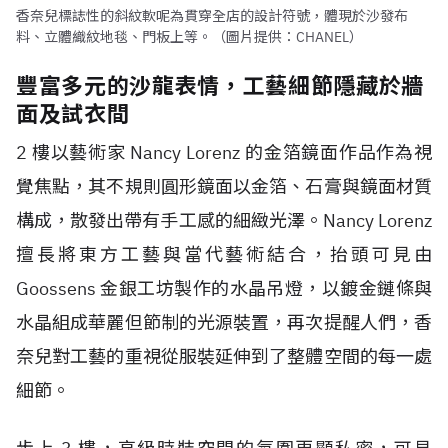
香奈兒標誌性的斜紋軟呢為貫穿全店的設計符號，體現於沙發布
料、立體織紋地毯、門板上等。（圖片提供：CHANEL）
豐富多元的沙龍表情，工藝細節隱藏於牆
面及試衣間
2 樓以藝術家 Nancy Lorenz 的金箔鏡面作品作為視
覺焦點，其不規則圓形鏡面以金箔、石膏與鏡面材質
構成，散發出帶有手工感的細緻光澤。Nancy Lorenz
擅長將東方工藝與當代藝術結合，抬頭可見由
Goossens 金銀工坊製作的水晶吊燈，以鍍金鏈條與
水晶組成華麗但節制的光源裝置，再次提醒人們，香
奈兒對工藝的重視從服裝延伸到了整體空間的每一處
細節。