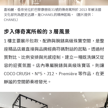
嘉柏麗．香奈兒位於巴黎康朋街31號的傳奇寓所於 2013 年被法國
文化部列為歷史古蹟，是CHANEL的精神起點。（圖片提供：
CHANEL）
步入傳奇寓所般的 3 層風景
1 樓主要展示包款、配飾與腕錶高級珠寶空間，是整
座精品店最直接與品牌經典符碼對話的起點，透過材
質對比、比例安排與光感控制，建立一種既洗鍊又從
容的迎賓氛圍。店內專屬腕錶與高級珠寶區，則讓
COCO CRUSH、N°5、J12、Première 等作品，在更
靜謐的空間節奏裡發光。