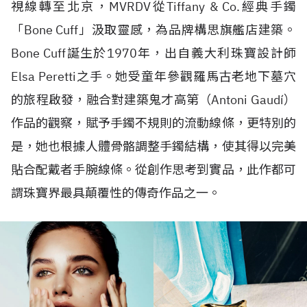
視線轉至北京，
MVRDV
從
Tiffany & Co.
經典手鐲
「
Bone Cuff
」汲取靈感，為品牌構思旗艦店建築。
Bone Cuff
誕生於
1970
年，出自義大利珠寶設計師
Elsa Peretti
之手。她受童年參觀羅馬古老地下墓穴
的旅程啟發，融合對建築鬼才高第（
Antoni Gaudí
）
作品的觀察，賦予手鐲不規則的流動線條，更特別的
是，她也根據人體骨骼調整手鐲結構，使其得以完美
貼合配戴者手腕線條。從創作思考到實品，此作都可
謂珠寶界最具顛覆性的傳奇作品之一。