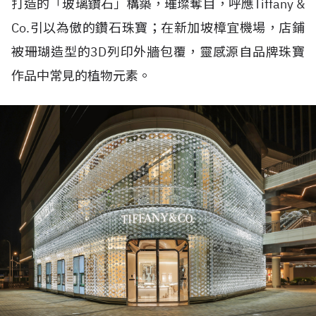
打造的「玻璃鑽石」構築，璀璨奪目，呼應
Tiffany &
Co.
引以為傲的鑽石珠寶；在新加坡樟宜機場，店鋪
被珊瑚造型的
3D
列印外牆包覆，靈感源自品牌珠寶
作品中常見的植物元素。