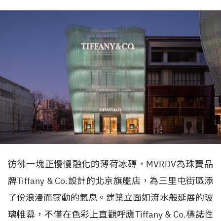
彷彿一塊正慢慢融化的薄荷冰磚，
MVRDV
為珠寶品
牌
Tiffany & Co.
設計的北京旗艦店，為三里屯街區添
了份浪漫而靈動的氣息。建築立面如流水般延展的玻
璃帷幕，不僅在色彩上直觀呼應
Tiffany & Co.
標誌性