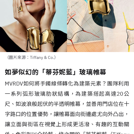
（圖片來源：Tiffany & Co.）
如夢似幻的「蒂芬妮藍」玻璃帷幕
MVRDV
如何將手鐲線條轉化為建築元素？團隊利用
一系列弧形玻璃肋狀結構，為建築搭起高達
20
公
尺、如波浪般起伏的半透明帷幕，並善用門店位在十
字路口的位置優勢，讓帷幕面向街邊處尤向外凸出，
讓立面與街區在視覺上形成更活潑、有趣的互動關