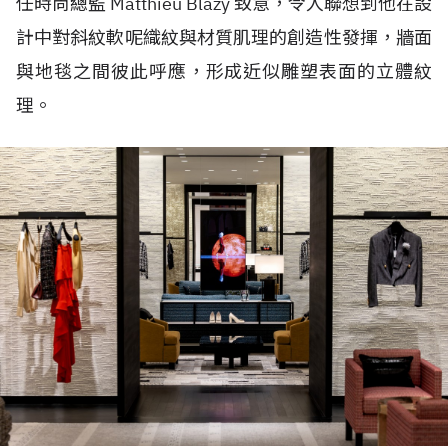
任時尚總監 Matthieu Blazy 致意，令人聯想到他在設
計中對斜紋軟呢織紋與材質肌理的創造性發揮，牆面
與地毯之間彼此呼應，形成近似雕塑表面的立體紋
理。