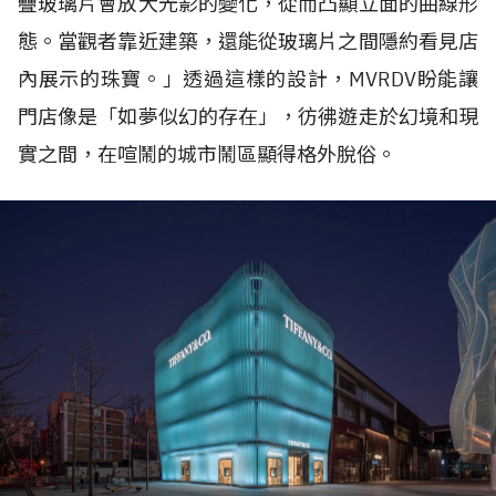
疊玻璃片會放大光影的變化，從而凸顯立面的曲線形
態。當觀者靠近建築，還能從玻璃片之間隱約看見店
內展示的珠寶。」透過這樣的設計，
MVRDV
盼能讓
門店像是「如夢似幻的存在」，彷彿遊走於幻境和現
實之間，在喧鬧的城市鬧區顯得格外脫俗。