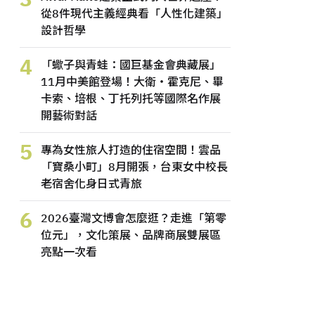
從8件現代主義經典看「人性化建築」
設計哲學
4
「蠍子與青蛙：國巨基金會典藏展」
11月中美館登場！大衛・霍克尼、畢
卡索、培根、丁托列托等國際名作展
開藝術對話
5
專為女性旅人打造的住宿空間！雲品
「寶桑小町」8月開張，台東女中校長
老宿舍化身日式青旅
6
2026臺灣文博會怎麼逛？走進「第零
位元」，文化策展、品牌商展雙展區
亮點一次看