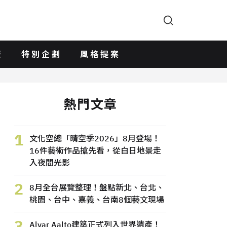
版
特別企劃
風格提案
熱門文章
1
文化空總「晴空季2026」8月登場！
16件藝術作品搶先看，從白日地景走
入夜間光影
2
8月全台展覽整理！盤點新北、台北、
桃園、台中、嘉義、台南8個藝文現場
3
Alvar Aalto建築正式列入世界遺產！