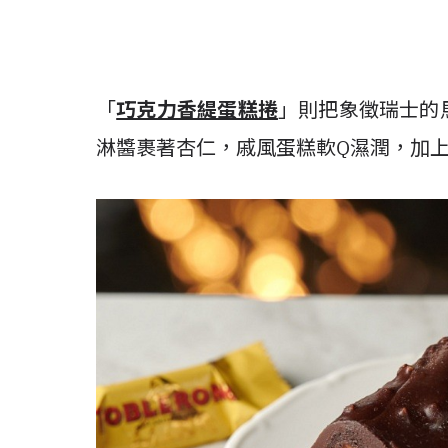
「
巧克力香緹蛋糕捲
」則把象徵瑞士的
淋醬裹著杏仁，戚風蛋糕軟Q濕潤，加