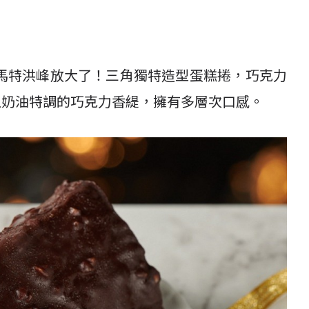
馬特洪峰放大了！三角獨特造型蛋糕捲，巧克力
上奶油特調的巧克力香緹，擁有多層次口感。