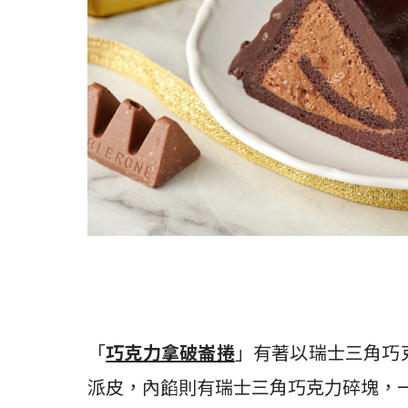
「
巧克力拿破崙捲
」有著以瑞士三角巧
派皮，內餡則有瑞士三角巧克力碎塊，