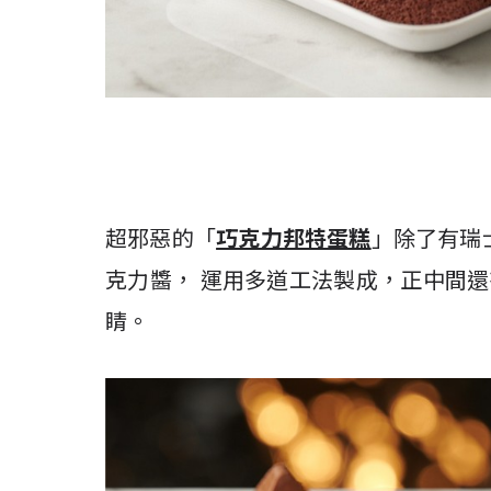
超邪惡的「
巧克力邦特蛋糕
」除了有瑞
克力醬， 運用多道工法製成，正中間還有
睛。