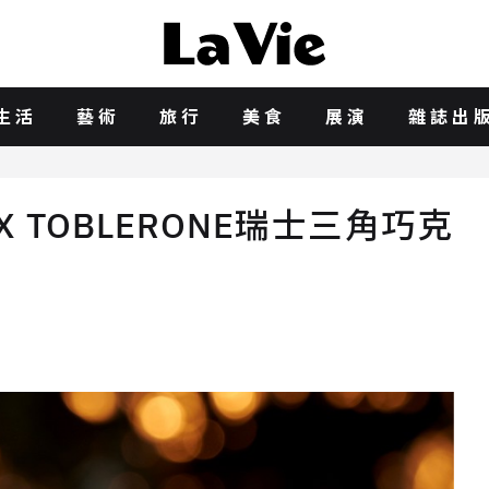
生活
藝術
旅行
美食
展演
雜誌出
 TOBLERONE瑞士三角巧克