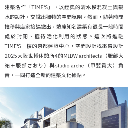
建築名作「TIME'S」，以經典的清水模混凝土與親
水的設計，交織出獨特的空間氛圍。然而，隨著時間
推移與店家接連撤出，這座知名建築有很長一段時間
處於封閉、極待活化利用的狀態。這次將進駐
TIME'S一樓的京都建築中心，空間設計找來曾設計
2025大阪世博休憩所4的MIDW architects（服部大
祐＋服部さおり）與studio arche（甲斐貴大）負
責，一同打造全新的建築文化據點。