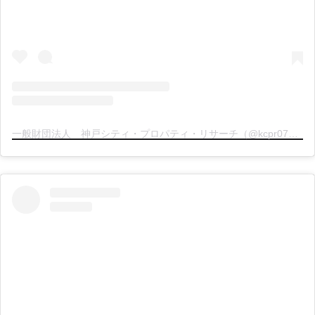
一般財団法人 神戸シティ・プロパティ・リサーチ（@kcpr078）分享的貼文