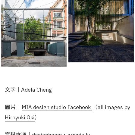
文字｜Adela Cheng
圖片｜
MIA design studio Facebook
（all images by
Hiroyuki Oki
）
資料來源｜
designboom
、
archdaily