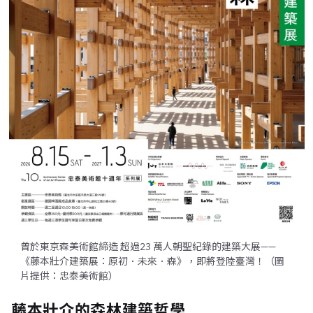
曾於東京森美術館締造 超過23 萬人朝聖紀錄的建築大展——
《藤本壯介建築展：原初．未來．森》，即將登陸臺灣！（圖
片提供：忠泰美術館）
藤本壯介的森林建築哲學