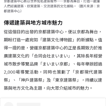
京都建築中心將以世界知名建築城市──京都為舞台，打造一處讓
人們認識建築、欣賞建築、交流建築的文化據點。（圖片來源：京
都建築中心）
傳遞建築與地方城市魅力
從這個目的出發的京都建築中心，便以京都為舞台，
期盼打造一處宛如「建築文化博物館」的新據點。值
得一提的是，營運京都建築中心的正是長期致力於推
廣建築文化的「合同会社まいまい」，其除長年經營
城市散步導覽品牌「まいまい京都」、每年舉辦超過
2,000場導覽活動，同時也策劃了「京都現代建築
祭」、「神戶建築祭」及「東京建築祭」，持續以建
築與地方文化為主題，向大眾介紹城市的魅力。