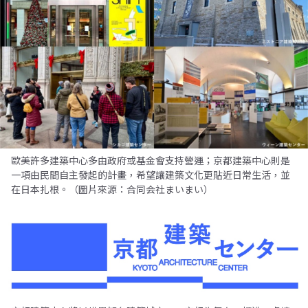
歐美許多建築中心多由政府或基金會支持營運；京都建築中心則是
一項由民間自主發起的計畫，希望讓建築文化更貼近日常生活，並
在日本扎根。（圖片來源：合同会社まいまい）