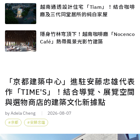
越南通透設計住宅「Tiam」！結合咖啡
廳及三代同堂居所的純白家屋
隱身竹林穹頂下！越南咖啡廳「Nocenco
Café」熱帶風景光影竹建築
「京都建築中心」進駐安藤忠雄代表
作「TIME'S」！結合導覽、展覽空間
與選物商店的建築文化新據點
by Adela Cheng
2026-08-07
京都
安藤忠雄