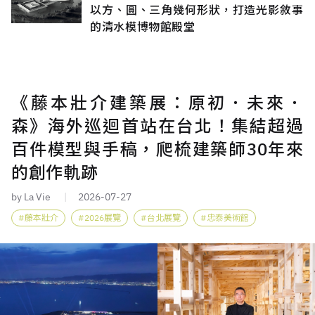
以方、圓、三角幾何形狀，打造光影敘事
的清水模博物館殿堂
《藤本壯介建築展：原初．未來．
森》海外巡迴首站在台北！集結超過
百件模型與手稿，爬梳建築師30年來
的創作軌跡
by La Vie
2026-07-27
藤本壯介
2026展覽
台北展覽
忠泰美術館