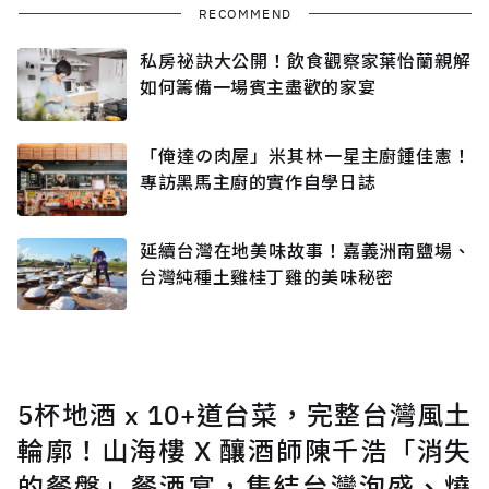
RECOMMEND
私房祕訣大公開！飲食觀察家葉怡蘭親解
如何籌備一場賓主盡歡的家宴
「俺達の肉屋」米其林一星主廚鍾佳憲！
專訪黑馬主廚的實作自學日誌
延續台灣在地美味故事！嘉義洲南鹽場、
台灣純種土雞桂丁雞的美味秘密
5杯地酒 x 10+道台菜，完整台灣風土
輪廓！山海樓 X 釀酒師陳千浩「消失
的餐盤」餐酒宴，集結台灣泡盛、燒