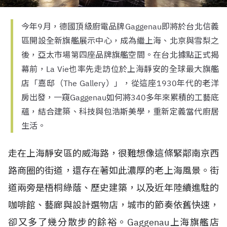
今年9月，德國頂級廚電品牌Gaggenau即將於台北信義
區開設全新旗艦展示中心，成為繼上海、北京與雪梨之
後，亞太市場第四座品牌旗艦空間。在台北據點正式揭
幕前，La Vie也率先走訪位於上海靜安的全球最大旗艦
店「嘉邸（The Gallery）」，從這座1930年代的老洋
房出發，一窺Gaggenau如何將340多年來累積的工藝底
蘊，結合建築、科技與包浩斯美學，重新定義當代廚居
生活。
走在上海靜安區的威海路，很難想像這條緊鄰南京西
路商圈的街道，還存在著如此濃厚的老上海風景。街
道兩旁是梧桐綠蔭、歷史建築，以及近年陸續進駐的
咖啡館、藝廊與設計選物店，城市的節奏依舊快速，
卻又多了幾分散步的餘裕。Gaggenau上海旗艦店