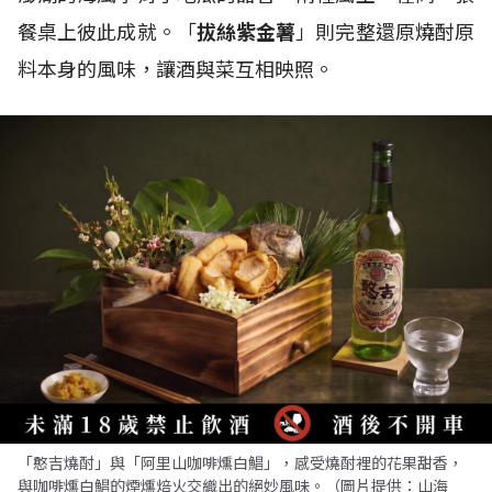
餐桌上彼此成就。「
拔絲紫金薯
」則完整還原燒酎原
料本身的風味，讓酒與菜互相映照。
「憨吉燒酎」與「阿里山咖啡燻白鯧」，感受燒酎裡的花果甜香，
與咖啡燻白鯧的煙燻焙火交織出的絕妙風味。（圖片提供：山海