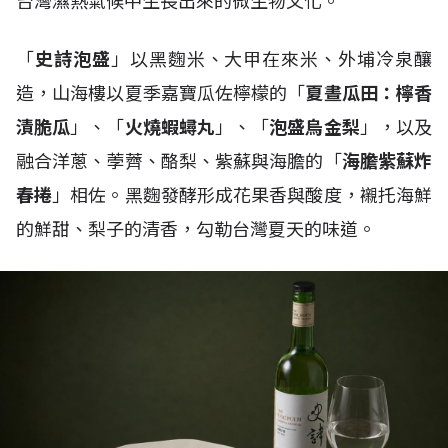
台灣濕熱氣候中生長出來的微生物文化。
「
史詩泡盛
」以黑麴米、大甲在來米、外埔冷泉釀
造，山海樓以夏季嘉寶瓜佐檸檬的「
夏晝瓜田：檸香
漬脆瓜
」、「
火燒蝦蟳丸
」、「
泡盛烏金梨
」，以及
融合洋蔥、荸薺、酪梨、紫蘇與海膽的「
海膽紫蘇炸
春捲
」相佐。黑麴發酵形成花果香與酸度，襯托海鮮
的鮮甜、梨子的清香，勾勒台灣夏天的味道。