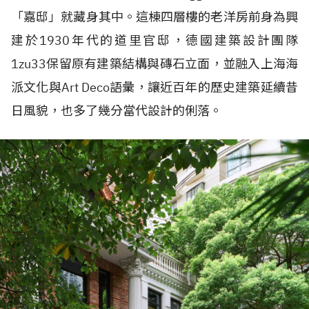
「嘉邸」就藏身其中。這棟四層樓的老洋房前身為興
建於1930年代的道里官邸，德國建築設計團隊
1zu33保留原有建築結構與磚石立面，並融入上海海
派文化與Art Deco語彙，讓近百年的歷史建築延續昔
日風貌，也多了幾分當代設計的俐落。