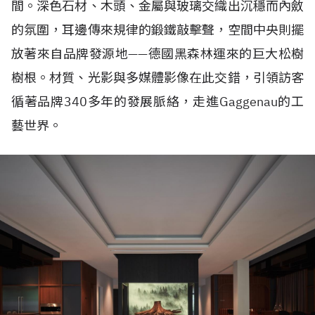
間。深色石材、木頭、金屬與玻璃交織出沉穩而內斂
的氛圍，耳邊傳來規律的鍛鐵敲擊聲，空間中央則擺
放著來自品牌發源地——德國黑森林運來的巨大松樹
樹根。材質、光影與多媒體影像在此交錯，引領訪客
循著品牌340多年的發展脈絡，走進Gaggenau的工
藝世界。