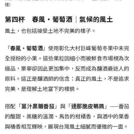
樓）
第四杯 春風・葡萄酒｜氣候的風土
風土，也包括接受土地不完美的樣子。
「
春風・葡萄酒
」使用彰化大村巨峰葡萄冬果中未完
全授粉的小果。這些果粒因細小而被鮮食市場視為次
級品，單寧卻因此更加集中，反而成為釀酒最迷人的
原料。這正是釀酒師的信念：真正的風土，不是追求
完美，是理解土地當下的樣貌。
搭配「
薑汁黑糖番茄
」與「
達那脆皮鵪鶉
」——番茄
的酸甜、黑糖的溫潤、馬告的柑橘香，與酒中的果香
與桶香相互輝映，展現台灣風土細膩而優雅的一面。