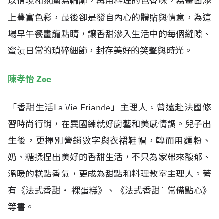
以情境和氛圍為輪廓，再用料理的色香味，為畫面添
上豐富色彩，最後卻是發自內心的體貼與情意，為這
場早午餐畫龍點睛，讓香甜滲入生活中的每個縫隙、
蜜漬日常的瑣碎細節，封存美好的笑聲與時光。
陳孝怡 Zoe
「香甜生活La Vie Friande」主理人。曾遠赴法國修
習時尚行銷，在異國練就好廚藝和美感情調。兒子出
生後，更揮別營銷數字與衣裙鞋帽，轉而用麵粉、
奶、糖揉捏出美好的香甜生活，不只為家帶來馥郁、
溫暖的糕點香氣，更成為甜點和料理教室主理人。著
有《法式香甜‧ 裸蛋糕》、《法式香甜˙ 常備點心》
等書。