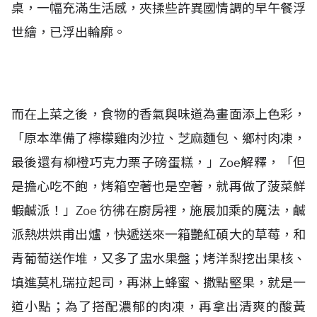
桌，一幅充滿生活感，夾揉些許異國情調的早午餐浮
世繪，已浮出輪廓。
而在上菜之後，食物的香氣與味道為畫面添上色彩，
「原本準備了檸檬雞肉沙拉、芝麻麵包、鄉村肉凍，
最後還有柳橙巧克力栗子磅蛋糕，」Zoe解釋，「但
是擔心吃不飽，烤箱空著也是空著，就再做了菠菜鮮
蝦鹹派！」Zoe 彷彿在廚房裡，施展加乘的魔法，鹹
派熱烘烘甫出爐，快遞送來一箱艷紅碩大的草莓，和
青葡萄送作堆，又多了盅水果盤；烤洋梨挖出果核、
填進莫札瑞拉起司，再淋上蜂蜜、撒點堅果，就是一
道小點；為了搭配濃郁的肉凍，再拿出清爽的酸黃