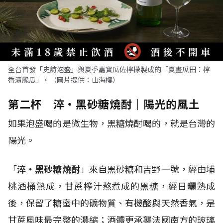
全台首發「史詩泡盛」與夏季嘉寶瓜佐檸檬製成的「夏晝瓜田：檸
香漬脆瓜」。（圖片提供：山海樓）
第二杯 淬・黑砂糖燒酎｜陽光的風土
如果泡盛喝的是微生物，黑糖燒酎喝的，就是台灣的
陽光。
「
淬・黑砂糖燒酎
」來自黑砂糖和吉野一號，經由埔
桃酒桶熟成，甘蔗榨汁熬煮成的黑糖，經日曬熟成
後，保留了糖蜜中的礦物質、有機酸與天然香氣，是
甘蔗風味最完整的濃縮；酒體更承襲法國南方的玻璃