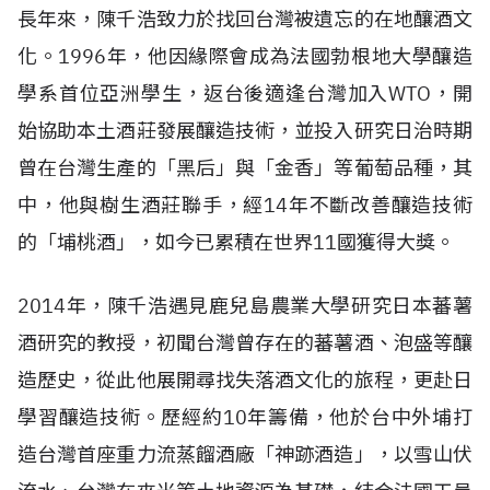
長年來，陳千浩致力於找回台灣被遺忘的在地釀酒文
化。1996年，他因緣際會成為法國勃根地大學釀造
學系首位亞洲學生，返台後適逢台灣加入WTO，開
始協助本土酒莊發展釀造技術，並投入研究日治時期
曾在台灣生產的「黑后」與「金香」等葡萄品種，其
中，他與樹生酒莊聯手，經14年不斷改善釀造技術
的「埔桃酒」，如今已累積在世界11國獲得大獎。
2014年，陳千浩遇見鹿兒島農業大學研究日本蕃薯
酒研究的教授，初聞台灣曾存在的蕃薯酒、泡盛等釀
造歷史，從此他展開尋找失落酒文化的旅程，更赴日
學習釀造技術。歷經約10年籌備，他於台中外埔打
造台灣首座重力流蒸餾酒廠「神跡酒造」，以雪山伏