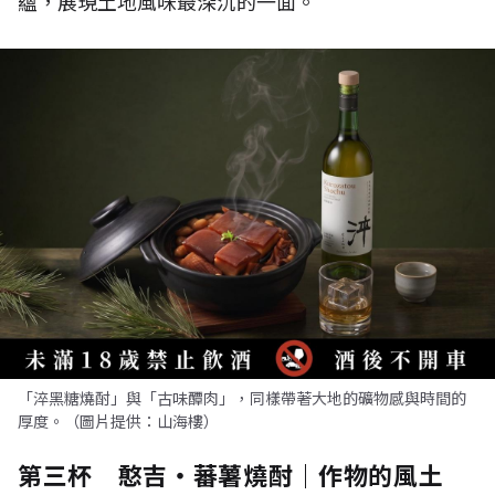
蘊，展現土地風味最深沉的一面。
「淬黑糖燒酎」與「古味醰肉」，同樣帶著大地的礦物感與時間的
厚度。（圖片提供：山海樓）
第三杯 憨吉・蕃薯燒酎｜作物的風土