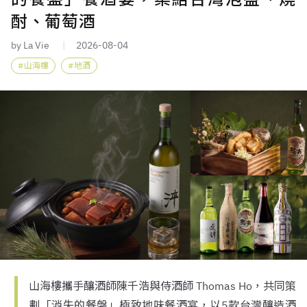
酎、葡萄酒
by La Vie
2026-08-04
山海樓
地酒
山海樓攜手釀酒師陳千浩與侍酒師 Thomas Ho，共同策
劃「消失的餐盤」極致地味餐酒宴，以5款台灣釀造酒