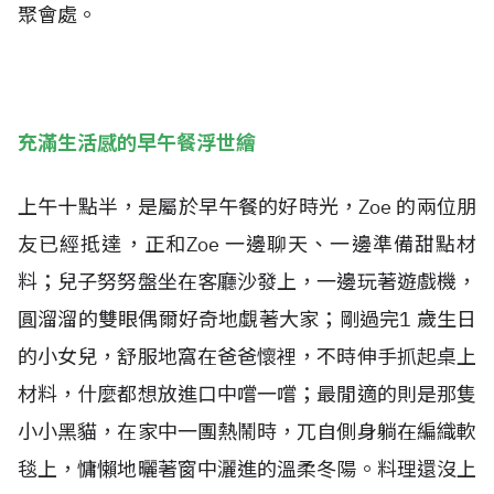
聚會處。
充滿生活感的早午餐浮世繪
上午十點半，是屬於早午餐的好時光，Zoe 的兩位朋
友已經抵達，正和Zoe 一邊聊天、一邊準備甜點材
料；兒子努努盤坐在客廳沙發上，一邊玩著遊戲機，
圓溜溜的雙眼偶爾好奇地覷著大家；剛過完1 歲生日
的小女兒，舒服地窩在爸爸懷裡，不時伸手抓起桌上
材料，什麼都想放進口中嚐一嚐；最閒適的則是那隻
小小黑貓，在家中一團熱鬧時，兀自側身躺在編織軟
毯上，慵懶地曬著窗中灑進的溫柔冬陽。料理還沒上