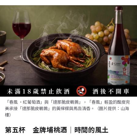
「春風 ・紅葡萄酒」與「達那脆皮鵪鶉」，「春風」輕盈的酸度完
美承接「達那脆皮鵪鶉」的黃檸檬與馬告清香。（圖片提供：山海
樓）
第五杯 金牌埔桃酒｜時間的風土