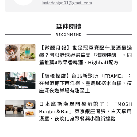
laviedesign01@gmail.com
延伸閱讀
RECOMMEND
【微醺月報】世足冠軍賽配什麼酒最過
癮？阿根廷球迷選這支「梅西特釀」，同
篇推薦4款果香啤酒、Highball配方
【編輯探店】台北新聚所「FRAME」：
在餐酒館下西洋棋、瑩烏賊搭米血糕，這
座深夜遊樂場有趣至上
日本摩斯漢堡開餐酒館了！「MOSH
Burger＆Bar」東京銀座開張，白天享用
漢堡、夜晚化身聚餐與小酌新據點