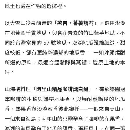
風土也藏在作物的選擇裡。
以大雪山冷泉釀造的「
憨吉・蕃薯燒酎
」，選用澎湖
在地黃金千貫地瓜，與含花青素的竹山紫芋地瓜。不
同於台灣常見的 57 號地瓜，澎湖地瓜纖維細緻、甜
度較低，卻有更純粹濃郁的地瓜香——一如沖繩燒酎
所選的原料，最適合經發酵與蒸餾，還原土地的本
味。
山海樓料理「
阿里山精品咖啡燻白鯧
」，有鄒築園冠
軍咖啡的柑橘與熱帶水果香，與燒酎蒸餾後的地瓜
香、熟果香與淡淡蜜香彼此襯托——一個來自高山，
一個來自海島；阿里山的雲霧孕育了咖啡的花果香，
澎湖的海風孕育了地瓜的甜香。兩種風土，在同一張