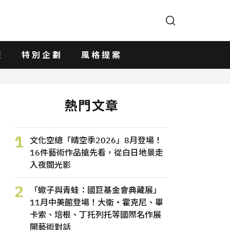
版
特別企劃
風格提案
熱門文章
1
文化空總「晴空季2026」8月登場！
16件藝術作品搶先看，從白日地景走
入夜間光影
2
「蠍子與青蛙：國巨基金會典藏展」
11月中美館登場！大衛・霍克尼、畢
卡索、培根、丁托列托等國際名作展
開藝術對話