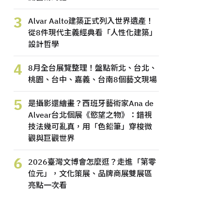
3
Alvar Aalto建築正式列入世界遺產！
從8件現代主義經典看「人性化建築」
設計哲學
4
8月全台展覽整理！盤點新北、台北、
桃園、台中、嘉義、台南8個藝文現場
5
是攝影還繪畫？西班牙藝術家Ana de
Alvear台北個展《慾望之物》：錯視
技法幾可亂真，用「色鉛筆」穿梭微
觀與巨觀世界
6
2026臺灣文博會怎麼逛？走進「第零
位元」，文化策展、品牌商展雙展區
亮點一次看