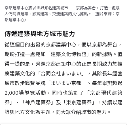
京都建築中心將以世界知名建築城市──京都為舞台，打造一處讓
人們認識建築、欣賞建築、交流建築的文化據點。（圖片來源：京
都建築中心）
傳遞建築與地方城市魅力
從這個目的出發的京都建築中心，便以京都為舞台，
期盼打造一處宛如「建築文化博物館」的新據點。值
得一提的是，營運京都建築中心的正是長期致力於推
廣建築文化的「合同会社まいまい」，其除長年經營
城市散步導覽品牌「まいまい京都」、每年舉辦超過
2,000場導覽活動，同時也策劃了「京都現代建築
祭」、「神戶建築祭」及「東京建築祭」，持續以建
築與地方文化為主題，向大眾介紹城市的魅力。