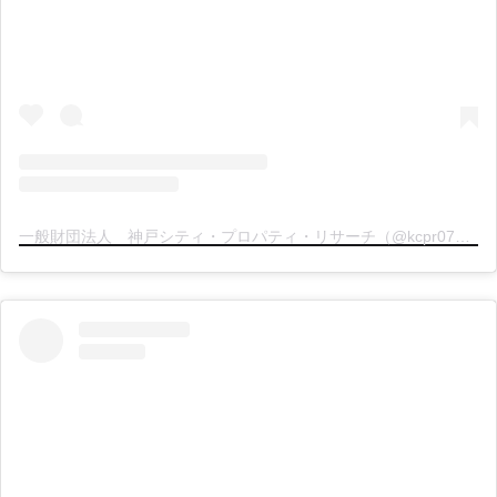
一般財団法人 神戸シティ・プロパティ・リサーチ（@kcpr078）分享的貼文