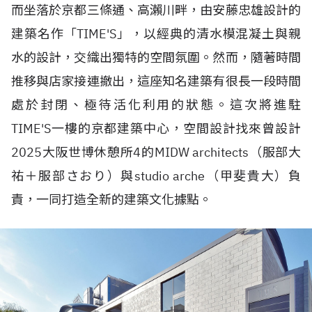
而坐落於京都三條通、高瀨川畔，由安藤忠雄設計的
建築名作「TIME'S」，以經典的清水模混凝土與親
水的設計，交織出獨特的空間氛圍。然而，隨著時間
推移與店家接連撤出，這座知名建築有很長一段時間
處於封閉、極待活化利用的狀態。這次將進駐
TIME'S一樓的京都建築中心，空間設計找來曾設計
2025大阪世博休憩所4的MIDW architects（服部大
祐＋服部さおり）與studio arche（甲斐貴大）負
責，一同打造全新的建築文化據點。