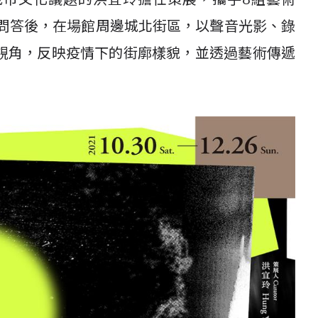
流問答後，在場館周邊城北街區，以聲音光影、錄
視角，反映疫情下的街廓樣貌，並透過藝術傳遞