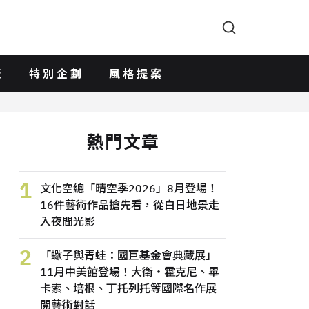
版
特別企劃
風格提案
熱門文章
1
文化空總「晴空季2026」8月登場！
16件藝術作品搶先看，從白日地景走
入夜間光影
2
「蠍子與青蛙：國巨基金會典藏展」
11月中美館登場！大衛・霍克尼、畢
卡索、培根、丁托列托等國際名作展
開藝術對話