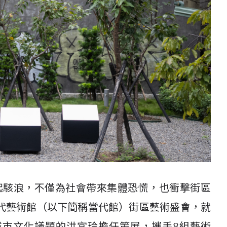
也掀起駭浪，不僅為社會帶來集體恐慌，也衝擊街區
代藝術館（以下簡稱當代館）街區藝術盛會，就
城市文化議題的洪宜玲擔任策展，攜手8組藝術