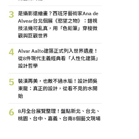
3
是攝影還繪畫？西班牙藝術家Ana de
Alvear台北個展《慾望之物》：錯視
技法幾可亂真，用「色鉛筆」穿梭微
觀與巨觀世界
4
Alvar Aalto建築正式列入世界遺產！
從8件現代主義經典看「人性化建築」
設計哲學
5
裝潢再美，也敵不過水垢！設計師吳
東龍：真正的設計，從看不見的水開
始
6
8月全台展覽整理！盤點新北、台北、
桃園、台中、嘉義、台南8個藝文現場