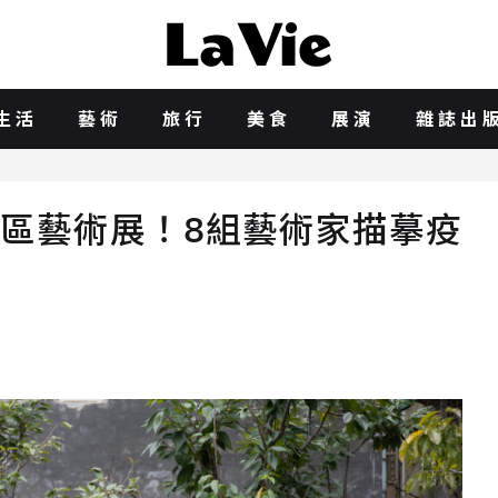
生活
藝術
旅行
美食
展演
雜誌出
街區藝術展！8組藝術家描摹疫