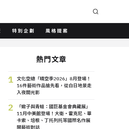
版
特別企劃
風格提案
熱門文章
1
文化空總「晴空季2026」8月登場！
16件藝術作品搶先看，從白日地景走
入夜間光影
2
「蠍子與青蛙：國巨基金會典藏展」
11月中美館登場！大衛・霍克尼、畢
卡索、培根、丁托列托等國際名作展
開藝術對話