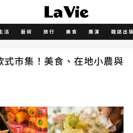
生活
藝術
旅行
美食
展演
雜誌出
歐式市集！美食、在地小農與