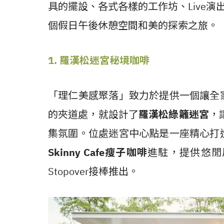
具的擺設、各式各樣的工作坊、Live演出以
個假日午後休憩空間和美的探索之旅。
1. 羅漢松迷宮秘境咖啡
「理仁美感聚落」致力於提供一個讓全
的夾道處，就設計了
羅漢松綠籬迷宮
，
集氛圍。位處迷宮中心點是一座精心打
Skinny Cafe
瘦子咖啡
進駐，提供悠閒周
Stopover接棒推出。