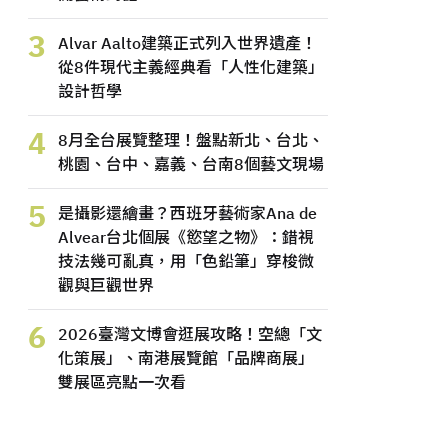
3
Alvar Aalto建築正式列入世界遺產！
從8件現代主義經典看「人性化建築」
設計哲學
4
8月全台展覽整理！盤點新北、台北、
桃園、台中、嘉義、台南8個藝文現場
5
是攝影還繪畫？西班牙藝術家Ana de
Alvear台北個展《慾望之物》：錯視
技法幾可亂真，用「色鉛筆」穿梭微
觀與巨觀世界
6
2026臺灣文博會逛展攻略！空總「文
化策展」、南港展覽館「品牌商展」
雙展區亮點一次看