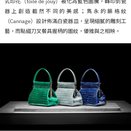
式印花（toile de jouy）被化為藍色圖騰，轉印到瓷
器上創造截然不同的美感；雋永的籐格紋
（Cannage）設計佈滿白瓷器皿，呈現細膩的雕刻工
藝，而點綴刀叉餐具握柄的圖紋，優雅與之相映。