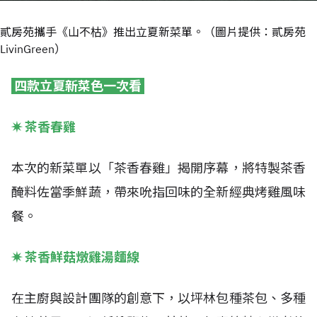
貳房苑攜手《山不枯》推出立夏新菜單。（圖片提供：貳房苑
LivinGreen）
四款立夏新菜色一次看
✷
茶香春雞
本次的新菜單以「茶香春雞」揭開序幕，將特製茶香
醃料佐當季鮮蔬，帶來吮指回味的全新經典烤雞風味
餐。
✷
茶香鮮菇燉雞湯麵線
在主廚與設計團隊的創意下，以坪林包種茶包、多種