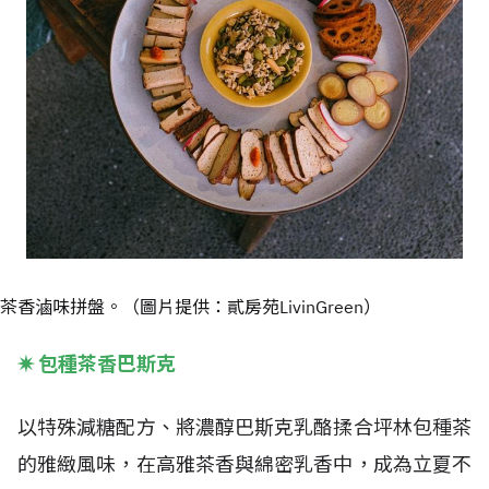
茶香滷味拼盤。（圖片提供：貳房苑LivinGreen）
✷
包種茶香巴斯克
以特殊減糖配方、將濃醇巴斯克乳酪揉合坪林包種茶
的雅緻風味，在高雅茶香與綿密乳香中，成為立夏不