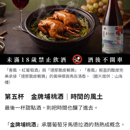
「春風 ・紅葡萄酒」與「達那脆皮鵪鶉」，「春風」輕盈的酸度完
美承接「達那脆皮鵪鶉」的黃檸檬與馬告清香。（圖片提供：山海
樓）
第五杯 金牌埔桃酒｜時間的風土
最後一杯甜點酒，則把時間也釀了進去。
「
金牌埔桃酒
」承襲葡萄牙馬德拉酒的熱熟成概念，