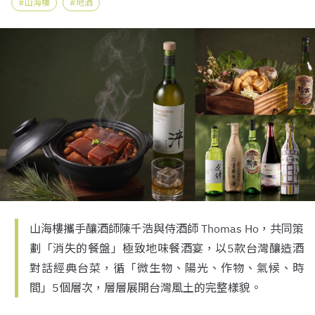
山海樓
地酒
山海樓攜手釀酒師陳千浩與侍酒師 Thomas Ho，共同策
劃「消失的餐盤」極致地味餐酒宴，以5款台灣釀造酒
對話經典台菜，循「微生物、陽光、作物、氣候、時
間」5個層次，層層展開台灣風土的完整樣貌。