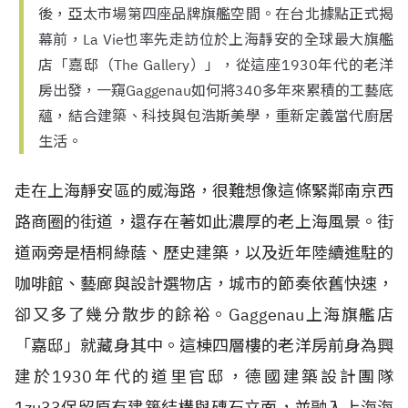
後，亞太市場第四座品牌旗艦空間。在台北據點正式揭
幕前，La Vie也率先走訪位於上海靜安的全球最大旗艦
店「嘉邸（The Gallery）」，從這座1930年代的老洋
房出發，一窺Gaggenau如何將340多年來累積的工藝底
蘊，結合建築、科技與包浩斯美學，重新定義當代廚居
生活。
走在上海靜安區的威海路，很難想像這條緊鄰南京西
路商圈的街道，還存在著如此濃厚的老上海風景。街
道兩旁是梧桐綠蔭、歷史建築，以及近年陸續進駐的
咖啡館、藝廊與設計選物店，城市的節奏依舊快速，
卻又多了幾分散步的餘裕。Gaggenau上海旗艦店
「嘉邸」就藏身其中。這棟四層樓的老洋房前身為興
建於1930年代的道里官邸，德國建築設計團隊
1zu33保留原有建築結構與磚石立面，並融入上海海