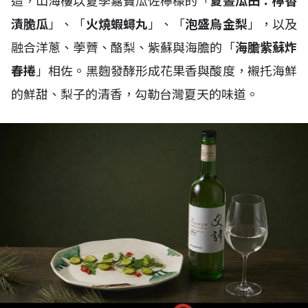
造，山海樓以夏季嘉寶瓜佐檸檬的「
夏晝瓜田：檸香
漬脆瓜
」、「
火燒蝦蟳丸
」、「
泡盛烏金梨
」，以及
融合洋蔥、荸薺、酪梨、紫蘇與海膽的「
海膽紫蘇炸
春捲
」相佐。黑麴發酵形成花果香與酸度，襯托海鮮
的鮮甜、梨子的清香，勾勒台灣夏天的味道。