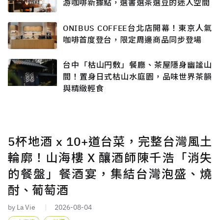
游咖啡新據點，選書選茶選豆的迷人空間
ONIBUS COFFEE台北店開幕！東京人氣
咖啡首度登台，限定周邊商品同步登場
台中「枯山円敷」餐廳、茶屋隱身幽謐山
間！置身日式枯山水庭園，品味世界茶韻
與精緻輕食
5杯地酒 x 10+道台菜，完整台灣風土
輪廓！山海樓 X 釀酒師陳千浩「消失
的餐盤」餐酒宴，集結台灣泡盛、燒
酎、葡萄酒
by La Vie
2026-08-04