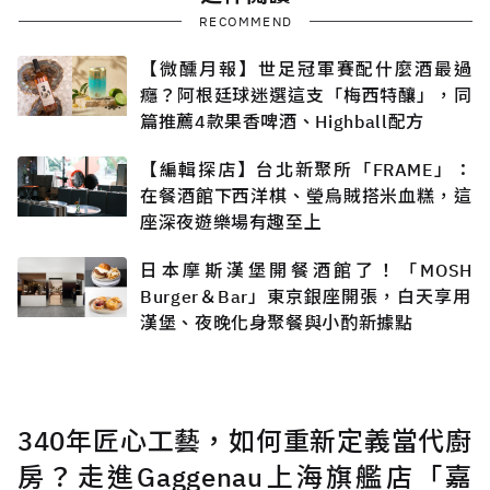
RECOMMEND
【微醺月報】世足冠軍賽配什麼酒最過
癮？阿根廷球迷選這支「梅西特釀」，同
篇推薦4款果香啤酒、Highball配方
【編輯探店】台北新聚所「FRAME」：
在餐酒館下西洋棋、瑩烏賊搭米血糕，這
座深夜遊樂場有趣至上
日本摩斯漢堡開餐酒館了！「MOSH
Burger＆Bar」東京銀座開張，白天享用
漢堡、夜晚化身聚餐與小酌新據點
340年匠心工藝，如何重新定義當代廚
房？走進Gaggenau上海旗艦店「嘉