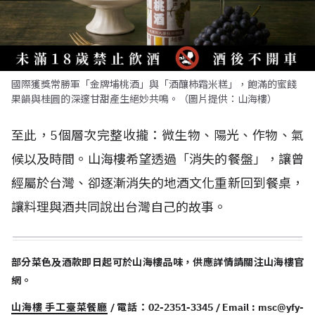
國際獲獎常勝軍「金牌埔桃酒」與「酒釀柿霜米糕」，飽滿的蜜餞
果韻與桂圓的深邃甘甜產生絕妙共鳴。（圖片提供：山海樓）
至此，5個層次完整收攏：微生物、陽光、作物、氣
候以及時間。山海樓希望透過「消失的餐盤」，讓曾
經屬於台灣、卻逐漸消失的地酒文化重新回到餐桌，
讓料理與酒共同說出台灣自己的故事。
部分菜色及酒款即日起可於山海樓品味，供應詳情請關注山海樓官
網。
山海樓 手工臺菜餐廳
/ 電話：02-2351-3345 / Email :
msc@yfy-