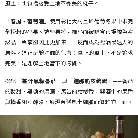
風土，也包括接受土地不完美的樣子。
「
春風・葡萄酒
」使用彰化大村巨峰葡萄冬果中未完
全授粉的小果。這些果粒因細小而被鮮食市場視為次
級品，單寧卻因此更加集中，反而成為釀酒最迷人的
原料。這正是釀酒師的信念：真正的風土，不是追求
完美，是理解土地當下的樣貌。
搭配「
薑汁黑糖番茄
」與「
達那脆皮鵪鶉
」——番茄
的酸甜、黑糖的溫潤、馬告的柑橘香，與酒中的果香
與桶香相互輝映，展現台灣風土細膩而優雅的一面。