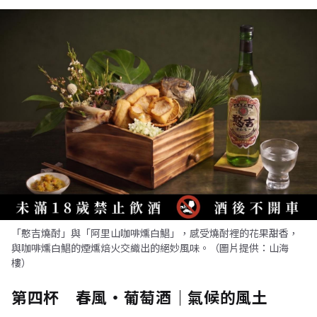
「憨吉燒酎」與「阿里山咖啡燻白鯧」，感受燒酎裡的花果甜香，
與咖啡燻白鯧的煙燻焙火交織出的絕妙風味。（圖片提供：山海
樓）
第四杯 春風・葡萄酒｜氣候的風土