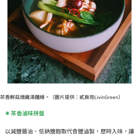
茶香鮮菇燉雞湯麵線。（圖片提供：貳房苑LivinGreen）
✷
茶香滷味拼盤
以減鹽醬油、低鈉鹽麴取代食鹽滷製，歷時入味，讓