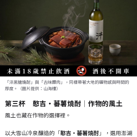
「淬黑糖燒酎」與「古味醰肉」，同樣帶著大地的礦物感與時間的
厚度。（圖片提供：山海樓）
第三杯 憨吉・蕃薯燒酎｜作物的風土
風土也藏在作物的選擇裡。
以大雪山冷泉釀造的「
憨吉・蕃薯燒酎
」，選用澎湖