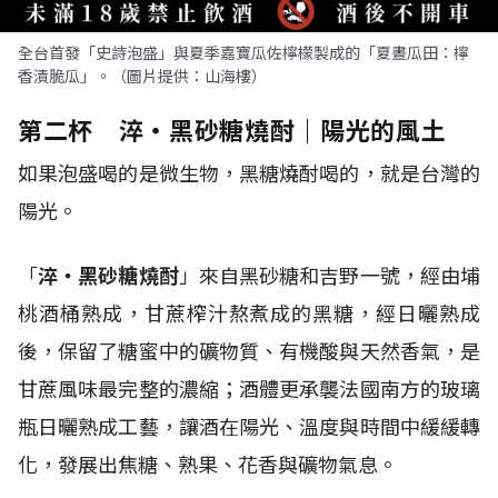
全台首發「史詩泡盛」與夏季嘉寶瓜佐檸檬製成的「夏晝瓜田：檸
香漬脆瓜」。（圖片提供：山海樓）
第二杯 淬・黑砂糖燒酎｜陽光的風土
如果泡盛喝的是微生物，黑糖燒酎喝的，就是台灣的
陽光。
「
淬・黑砂糖燒酎
」來自黑砂糖和吉野一號，經由埔
桃酒桶熟成，甘蔗榨汁熬煮成的黑糖，經日曬熟成
後，保留了糖蜜中的礦物質、有機酸與天然香氣，是
甘蔗風味最完整的濃縮；酒體更承襲法國南方的玻璃
瓶日曬熟成工藝，讓酒在陽光、溫度與時間中緩緩轉
化，發展出焦糖、熟果、花香與礦物氣息。