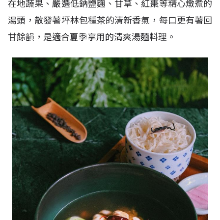
在地蔬果、嚴選低鈉鹽麴、甘草、紅棗等精心燉煮的
湯頭，散發著坪林包種茶的清新香氣，每口更有著回
甘餘韻，是適合夏季享用的清爽湯麵料理。