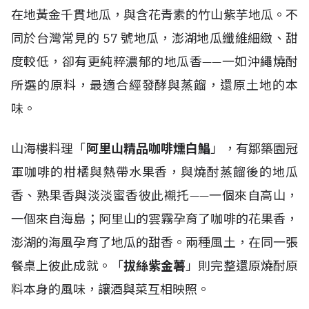
在地黃金千貫地瓜，與含花青素的竹山紫芋地瓜。不
同於台灣常見的 57 號地瓜，澎湖地瓜纖維細緻、甜
度較低，卻有更純粹濃郁的地瓜香——一如沖繩燒酎
所選的原料，最適合經發酵與蒸餾，還原土地的本
味。
山海樓料理「
阿里山精品咖啡燻白鯧
」，有鄒築園冠
軍咖啡的柑橘與熱帶水果香，與燒酎蒸餾後的地瓜
香、熟果香與淡淡蜜香彼此襯托——一個來自高山，
一個來自海島；阿里山的雲霧孕育了咖啡的花果香，
澎湖的海風孕育了地瓜的甜香。兩種風土，在同一張
餐桌上彼此成就。「
拔絲紫金薯
」則完整還原燒酎原
料本身的風味，讓酒與菜互相映照。