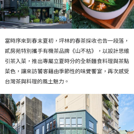
當時序來到春末夏初，坪林的春茶採收也告一段落，
貳房苑特別攜手有機茶品牌《山不枯》，以設計思維
引茶入菜，推出專屬立夏時分的全新麵食料理與茶點
菜色，讓來訪饕客藉由季節性的味覺饗宴，再次感受
台灣茶與料理的風土魅力。