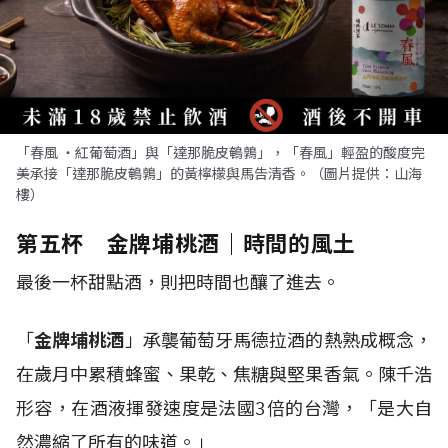
「春風 ・紅葡萄酒」與「達那脆皮鵪鶉」，「春風」輕盈的酸度完
美承接「達那脆皮鵪鶉」的黃檸檬與馬告清香。（圖片提供：山海
樓）
第五杯 金牌埔桃酒｜時間的風土
最後一杯甜點酒，則把時間也釀了進去。
「
金牌埔桃酒
」承襲葡萄牙馬德拉酒的熱熟成概念，
在歲月中累積蜂蜜、果乾、焦糖與堅果香氣。陳千浩
形容，在酒液揮發速度是法國3倍的台灣，「是大自
然濃縮了所有的味道。」