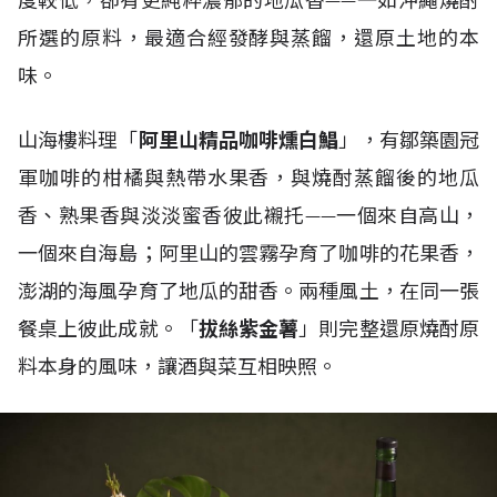
度較低，卻有更純粹濃郁的地瓜香——一如沖繩燒酎
所選的原料，最適合經發酵與蒸餾，還原土地的本
味。
山海樓料理「
阿里山精品咖啡燻白鯧
」，有鄒築園冠
軍咖啡的柑橘與熱帶水果香，與燒酎蒸餾後的地瓜
香、熟果香與淡淡蜜香彼此襯托——一個來自高山，
一個來自海島；阿里山的雲霧孕育了咖啡的花果香，
澎湖的海風孕育了地瓜的甜香。兩種風土，在同一張
餐桌上彼此成就。「
拔絲紫金薯
」則完整還原燒酎原
料本身的風味，讓酒與菜互相映照。