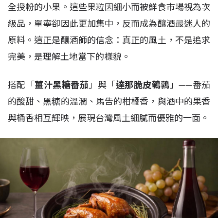
全授粉的小果。這些果粒因細小而被鮮食市場視為次
級品，單寧卻因此更加集中，反而成為釀酒最迷人的
原料。這正是釀酒師的信念：真正的風土，不是追求
完美，是理解土地當下的樣貌。
搭配「
薑汁黑糖番茄
」與「
達那脆皮鵪鶉
」——番茄
的酸甜、黑糖的溫潤、馬告的柑橘香，與酒中的果香
與桶香相互輝映，展現台灣風土細膩而優雅的一面。