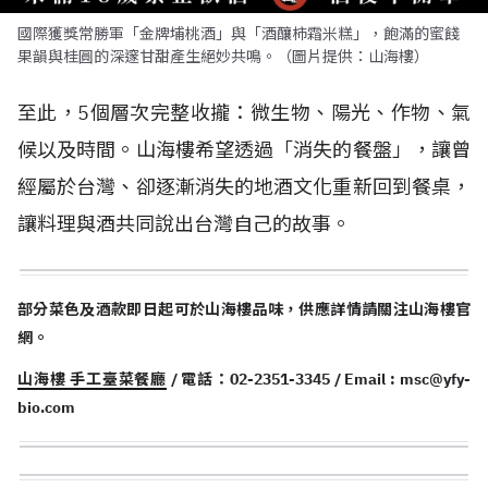
國際獲獎常勝軍「金牌埔桃酒」與「酒釀柿霜米糕」，飽滿的蜜餞
果韻與桂圓的深邃甘甜產生絕妙共鳴。（圖片提供：山海樓）
至此，5個層次完整收攏：微生物、陽光、作物、氣
候以及時間。山海樓希望透過「消失的餐盤」，讓曾
經屬於台灣、卻逐漸消失的地酒文化重新回到餐桌，
讓料理與酒共同說出台灣自己的故事。
部分菜色及酒款即日起可於山海樓品味，供應詳情請關注山海樓官
網。
山海樓 手工臺菜餐廳
/ 電話：02-2351-3345 / Email :
msc@yfy-
bio.com