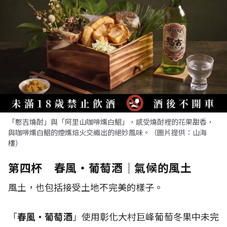
「憨吉燒酎」與「阿里山咖啡燻白鯧」，感受燒酎裡的花果甜香，
與咖啡燻白鯧的煙燻焙火交織出的絕妙風味。（圖片提供：山海
樓）
第四杯 春風・葡萄酒｜氣候的風土
風土，也包括接受土地不完美的樣子。
「
春風・葡萄酒
」使用彰化大村巨峰葡萄冬果中未完