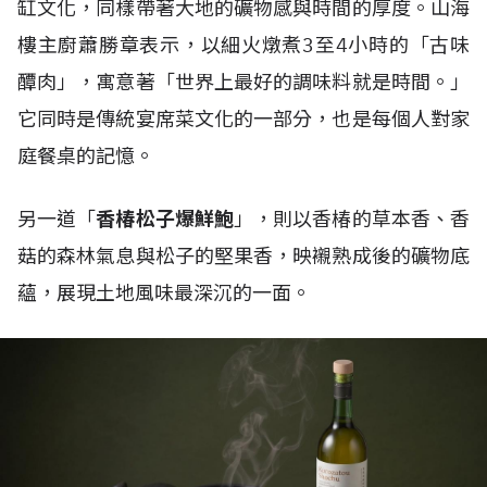
缸文化，同樣帶著大地的礦物感與時間的厚度。山海
樓主廚蕭勝章表示，以細火燉煮3至4小時的「古味
醰肉」，寓意著「世界上最好的調味料就是時間。」
它同時是傳統宴席菜文化的一部分，也是每個人對家
庭餐桌的記憶。
另一道「
香椿松子爆鮮鮑
」，則以香椿的草本香、香
菇的森林氣息與松子的堅果香，映襯熟成後的礦物底
蘊，展現土地風味最深沉的一面。