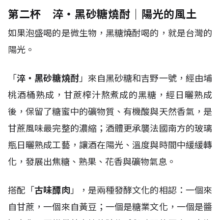
第二杯 淬・黑砂糖燒酎｜陽光的風土
如果泡盛喝的是微生物，黑糖燒酎喝的，就是台灣的
陽光。
「
淬・黑砂糖燒酎
」來自黑砂糖和吉野一號，經由埔
桃酒桶熟成，甘蔗榨汁熬煮成的黑糖，經日曬熟成
後，保留了糖蜜中的礦物質、有機酸與天然香氣，是
甘蔗風味最完整的濃縮；酒體更承襲法國南方的玻璃
瓶日曬熟成工藝，讓酒在陽光、溫度與時間中緩緩轉
化，發展出焦糖、熟果、花香與礦物氣息。
搭配「
古味醰肉
」，是兩種發酵文化的相認：一個來
自甘蔗，一個來自黃豆；一個是糖業文化，一個是醬