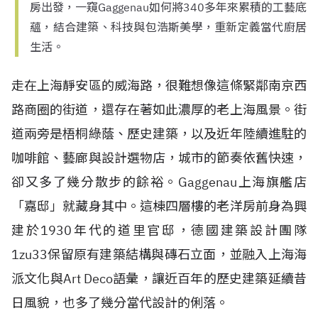
房出發，一窺Gaggenau如何將340多年來累積的工藝底
蘊，結合建築、科技與包浩斯美學，重新定義當代廚居
生活。
走在上海靜安區的威海路，很難想像這條緊鄰南京西
路商圈的街道，還存在著如此濃厚的老上海風景。街
道兩旁是梧桐綠蔭、歷史建築，以及近年陸續進駐的
咖啡館、藝廊與設計選物店，城市的節奏依舊快速，
卻又多了幾分散步的餘裕。Gaggenau上海旗艦店
「嘉邸」就藏身其中。這棟四層樓的老洋房前身為興
建於1930年代的道里官邸，德國建築設計團隊
1zu33保留原有建築結構與磚石立面，並融入上海海
派文化與Art Deco語彙，讓近百年的歷史建築延續昔
日風貌，也多了幾分當代設計的俐落。