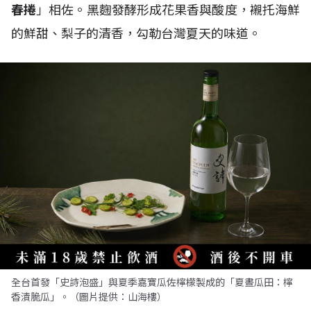
春捲
」相佐。黑麴發酵形成花果香與酸度，襯托海鮮
的鮮甜、梨子的清香，勾勒台灣夏天的味道。
全台首發「史詩泡盛」與夏季嘉寶瓜佐檸檬製成的「夏晝瓜田：檸
香漬脆瓜」。（圖片提供：山海樓）