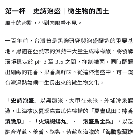
第一杯 史詩泡盛｜微生物的風土
風土的起點，小到肉眼看不見。
一百年前，台灣曾是黑麴研究與泡盛釀造的重要基
地。黑麴在亞熱帶的濕熱中大量生成檸檬酸，將發酵
環境穩定於 pH 3 至 3.5 之間，抑制雜菌，同時醞釀
出細緻的花香、果香與鮮味。從這杯泡盛中，可一窺
台灣濕熱氣候中生長出來的微生物文化。
「
史詩泡盛
」以黑麴米、大甲在來米、外埔冷泉釀
造，山海樓以夏季嘉寶瓜佐檸檬的「
夏晝瓜田：檸香
漬脆瓜
」、「
火燒蝦蟳丸
」、「
泡盛烏金梨
」，以及
融合洋蔥、荸薺、酪梨、紫蘇與海膽的「
海膽紫蘇炸