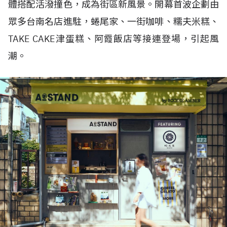
體搭配活潑撞色，成為街區新風景。開幕首波企劃由
眾多台南名店進駐，蜷尾家、一街咖啡、糯夫米糕、
TAKE CAKE津蛋糕、阿霞飯店等接連登場，引起風
潮。