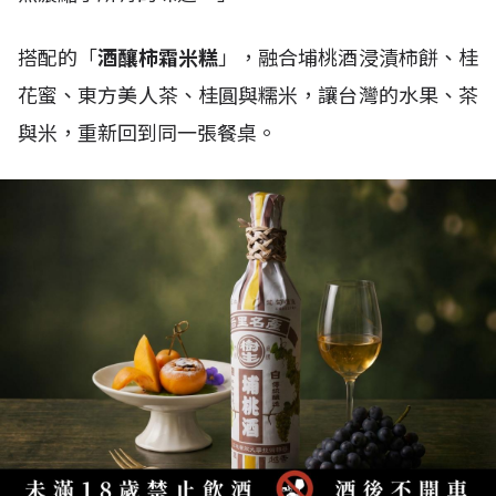
搭配的「
酒釀柿霜米糕
」，融合埔桃酒浸漬柿餅、桂
花蜜、東方美人茶、桂圓與糯米，讓台灣的水果、茶
與米，重新回到同一張餐桌。