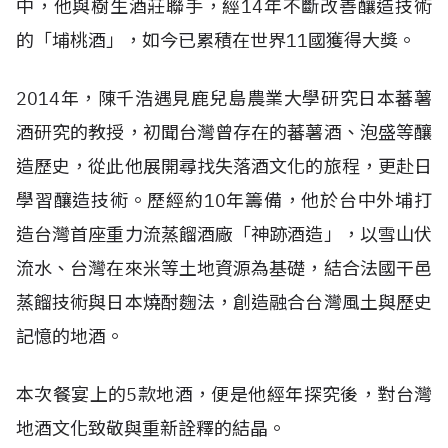
中，他與樹生酒莊聯手，經14年不斷改善釀造技術
的「埔桃酒」，如今已累積在世界11國獲得大獎。
2014年，陳千浩遇見鹿兒島農業大學研究日本蕃薯
酒研究的教授，初聞台灣曾存在的蕃薯酒、泡盛等釀
造歷史，從此他展開尋找失落酒文化的旅程，更赴日
學習釀造技術。歷經約10年籌備，他於台中外埔打
造台灣首座重力流蒸餾酒廠「神跡酒造」，以雪山伏
流水、台灣在來米等土地資源為基礎，結合法國干邑
蒸餾技術與日本燒酎麴法，創造融合台灣風土與歷史
記憶的地酒。
本次餐宴上的5款地酒，便是他經年探究後，對台灣
地酒文化致敬與重新詮釋的結晶。