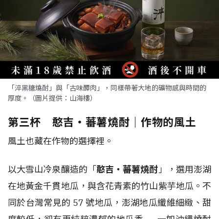
「淬黑糖燒酎」與「古味醰肉」，同樣帶著大地的礦物感與時間的
厚度。（圖片提供：山海樓）
第三杯 憨吉・蕃薯燒酎｜作物的風土
風土也藏在作物的選擇裡。
以大雪山冷泉釀造的「
憨吉・蕃薯燒酎
」，選用澎湖
在地黃金千貫地瓜，與含花青素的竹山紫芋地瓜。不
同於台灣常見的 57 號地瓜，澎湖地瓜纖維細緻、甜