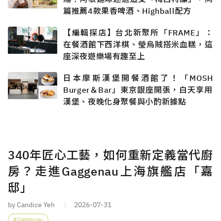
篇推薦4款果香啤酒、Highball配方
【編輯探店】台北新聚所「FRAME」：
在餐酒館下西洋棋、瑩烏賊搭米血糕，這
座深夜遊樂場有趣至上
日本摩斯漢堡開餐酒館了！「MOSH
Burger＆Bar」東京銀座開張，白天享用
漢堡、夜晚化身聚餐與小酌新據點
340年匠心工藝，如何重新定義當代廚
房？走進Gaggenau上海旗艦店「嘉
邸」
by Candice Yeh
2026-07-31
Gaggenau