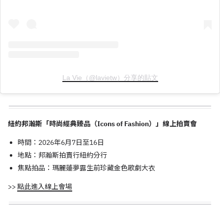
La Vie（@lavietw）分享的貼文
紐約邦瀚斯「時尚經典臻品（Icons of Fashion）」線上拍賣會
時間：2026年6月7日至16日
地點：邦瀚斯拍賣行紐約分行
焦點拍品：瑪麗蓮夢露生前珍藏金色歌劇大衣
>>
點此進入線上會場