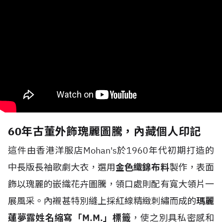
60年古董外飾瑰麗圖騰，內藏個人印記
這件由香港洋服店Mohan's於1960年代初期打造的
中長版長袖歌劇大衣，選用
金色織錦布料
製作，表面
飾以瑰麗的嵌織花卉圖騰，領口處則配有寬大領片一
展風采。內襯甚特別縫上採紅線精緻刺繡而成的
瑪麗
蓮夢露姓名縮寫「M.M.」標籤
，使之別具私密感和