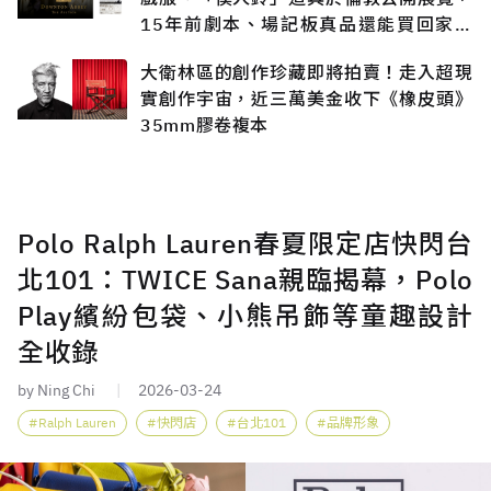
15年前劇本、場記板真品還能買回家收
藏？
大衛林區的創作珍藏即將拍賣！走入超現
實創作宇宙，近三萬美金收下《橡皮頭》
35mm膠卷複本
Polo Ralph Lauren春夏限定店快閃台
北101：TWICE Sana親臨揭幕，Polo
Play繽紛包袋、小熊吊飾等童趣設計
全收錄
by Ning Chi
2026-03-24
Ralph Lauren
快閃店
台北101
品牌形象