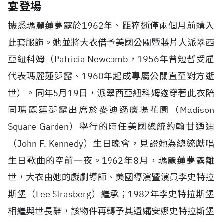
宴登場
據悉瑪麗蓮夢露於1962年、距猝逝僅兩個月前購入
此套服飾。她並將大衣借予美國公關暨製片人派翠西
亞紐科姆（Patricia Newcomb，1956年曾短暫受雇
代表瑪麗蓮夢露、1960年起成專屬公關直至對方逝
世）。同年5月19日，派翠西亞紐科姆遂穿著此衣陪
同瑪麗蓮夢露出席於麥迪遜廣場花園（Madison
Square Garden）舉行的時任美國總統約翰甘迺迪
（John F. Kennedy）生日晚會，見證她為總統獻唱
生日歌曲的空前一夜。1962年8月，瑪麗蓮夢露離
世，大衣由她的戲劇導師、美國導演暨演員李史特拉
斯堡（Lee Strasberg）繼承；1982年李史特拉斯堡
相繼與世長辭，該物件再轉予其遺孀安娜史特拉斯堡