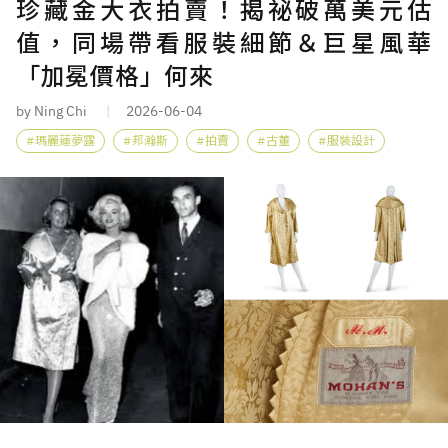
珍藏金大衣拍賣！揭祕破萬美元估
值，同場帶看服裝細節＆巨星風華
「加冕價格」何來
by Ning Chi
2026-06-04
瑪麗蓮夢露
邦瀚斯
拍賣
古董
服裝設計