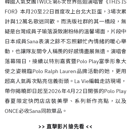
韓國人氣女團TWICE第6次世界巡迴演唱會《THIS IS
FOR》本月20至22日首度攻上台北大巨蛋，3場次累
計與12萬名歌迷同歡。而洗版社群的其一橋段，無
疑是台灣成員子瑜落淚致謝粉絲的溫馨場面，片段中
日本成員Sana表演之餘不忘照顧忙內情緒的暖心舉
動，也讓隊友間令人稱羨的好感情盡展無遺。演唱會
落幕隔日，接續以特別嘉賓暨Polo Play當季形象大
使之姿親臨Polo Ralph Lauren品牌活動的她，更用
超高人氣再次點亮信義街頭。La Vie編輯走訪現場，
帶你揭曉即日起至2026年4月22日開張的Polo Play
春夏限定快閃店店裝美學、系列新作亮點，以及
ONCE必收Sana同款單品。
>> 直擊影片搶先看 <<