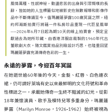
風情萬種、性感神祕，動盪悲苦的出身與引眾慨嘆的長
辭，皆如她的人生標籤似地被影史在無數報導和影像作
品中不斷傳誦至今。值瑪麗蓮夢露100歲冥誕之際，紐
約邦瀚斯拍賣行將藉一件私房珍品重現一代巨星風華
——2026年6月7日起為期10天的線上拍賣會，預定呈
獻過去為她所珍藏、由香港洋服店裁製的1960年代古
董歌劇大衣。隨文鑑賞拍品別緻設計巧思，也隆重回望
瑪麗蓮夢露充滿傳奇色彩的一生。
永遠的夢露，今迎百年冥誕
在她逝世逾60年後的今天，金髮、紅唇、白色連衣
裙，仍可謂好萊塢有史以來最鮮明的文化符號和革命
性標誌之一，承載她傳奇一生終不黯滅的幻光。從影
18年兼懷演員、歌手及模特兒等多重身分，瑪麗蓮
夢露（Marilyn Monroe，1926-1962）始終被視為