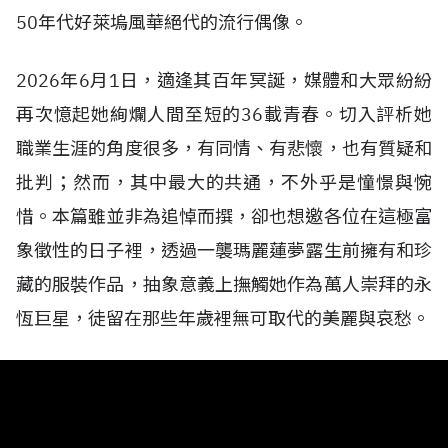
50年代好萊塢風華絕代的流行偶像。
2026年6月1日，適逢其百年冥誕，媒體和大眾紛紛
再次憶起她絢爛人間至短的36載青春。切入評析她
職業生涯的角度很多，有同情、有悲懷，也有質疑和
批判；然而，其中最大的共通，不外乎是憧憬與惋
惜。本篇雖並非為追悼而撰，卻也想邀各位在這極富
象徵性的日子裡，透過一襲瑪麗蓮夢露生前擁有和珍
藏的服裝作品，抽象意義上撫觸她作為萬人崇拜的永
恆巨星，徒留在那些年歲裡無可取代的美麗與哀愁。