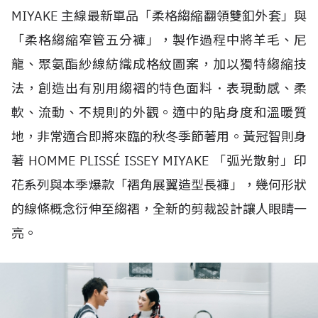
MIYAKE 主線最新單品「柔格縐縮翻領雙釦外套」與
「柔格縐縮窄管五分褲」，製作過程中將羊毛、尼
龍、聚氨酯紗線紡織成格紋圖案，加以獨特縐縮技
法，創造出有別用縐褶的特色面料．表現動感、柔
軟、流動、不規則的外觀。適中的貼身度和溫暖質
地，非常適合即將來臨的秋冬季節著用。黃冠智則身
著 HOMME PLISSÉ ISSEY MIYAKE 「弧光散射」印
花系列與本季爆款「褶角展翼造型長褲」，幾何形狀
的線條概念衍伸至縐褶，全新的剪裁設計讓人眼睛一
亮。