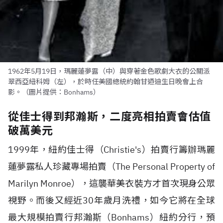
1962年5月19日，瑪麗蓮夢露（中）與穿著金色歌劇大衣的公關派
翠西亞紐科姆（左），於時任美國總統約翰甘迺迪生日晚會上合
影。（圖片提供：Bonhams）
從佳士得到邦瀚斯，二度亮相拍賣會估值
破萬美元
1999年，紐約佳士得（Christie's）拍賣行籌辦瑪麗
蓮夢露私人珍藏專場拍賣（The Personal Property of
Marilyn Monroe），這襲華美衣裝方才首次現身公眾
視野。而後又經近30年歲月洗禮，如今它將在全球
最大規模拍賣行邦瀚斯（Bonhams）紐約分行，預