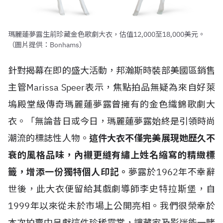
瑪麗蓮夢露生前珍藏金色歌劇大衣，估值12,000至18,000美元。
（圖片提供：Bonhams）
針對揭幕在即的盛大活動，邦瀚斯時裝部美國區銷售
主管Marissa Speer表示，焦點拍品無疑為來自好萊
塢殿堂級傳奇瑪麗蓮夢露曾擁有的金色織錦歌劇大
衣。「無論昔日或今日，瑪麗蓮夢露始終是引領時尚
潮流的標誌性人物。
這件大衣不僅完美展現她歷久不
衰的風格品味，內襯更縫有繡上姓名縮寫的精緻標
籤，增添一份獨特個人印記。
夢露於1962年不幸辭
世後，此大衣便留給其戲劇導師李史特拉斯堡，自
1999年以來從未於市場上公開亮相。我們很榮幸於
本次拍賣中呈獻這件珍稀霓裳，讓藏家及影迷能一睹