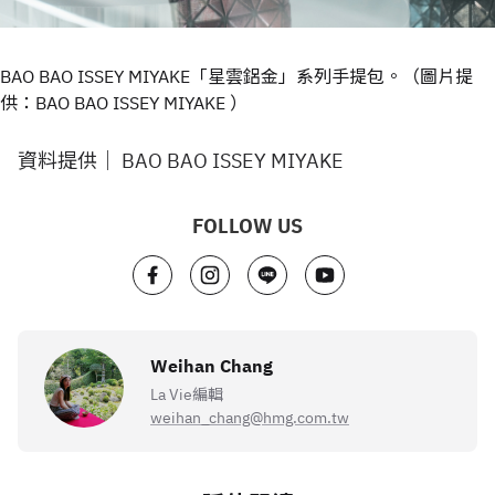
BAO BAO ISSEY MIYAKE「星雲鋁金」系列手提包。（圖片提
供：BAO BAO ISSEY MIYAKE ）
資料提供｜ BAO BAO ISSEY MIYAKE
FOLLOW US
Weihan Chang
La Vie編輯
weihan_chang@hmg.com.tw